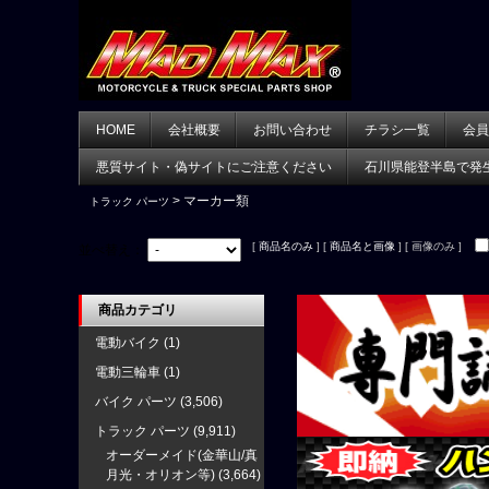
HOME
会社概要
お問い合わせ
チラシ一覧
会員
悪質サイト・偽サイトにご注意ください
石川県能登半島で発
> マーカー類
トラック パーツ
[
商品名のみ
] [
商品名と画像
] [ 画像のみ ]
並べ替え：
商品カテゴリ
電動バイク
(1)
電動三輪車
(1)
バイク パーツ
(3,506)
トラック パーツ
(9,911)
オーダーメイド(金華山/真
月光・オリオン等)
(3,664)