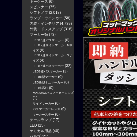
キーケース
(6)
スピンナー
(75)
シフトノブ
(2,018)
ランプ・ウインカー
(58)
内装・インテリア
(4,739)
外装・ドレスアップ
(318)
マーカー類
(73)
(0)
LED10連バスマーカー
LED12連サイドマーカーMサ
(0)
イズ
LED12連サイドマーカーSサ
(4)
イズ
(32)
LED16連バスマーカー
(3)
LED9連バスマーカー
(0)
LED角型マーカー
(0)
LED角型ミニマーカー
(0)
LED車高灯
MADMAXバスマーカーレンズ
(1)
(6)
サイドマーカー
(0)
バスマーカーレンズ
(6)
マーカーステー
テールランプ
(17)
LED
(25)
ケミカル用品
(40)
バルブ
(21)