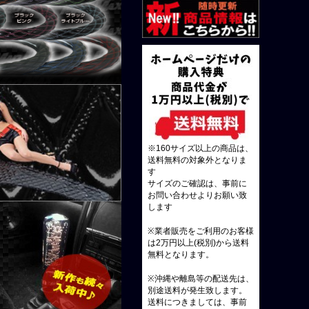
※160サイズ以上の商品は、
送料無料の対象外となりま
す
サイズのご確認は、事前に
お問い合わせよりお願い致
します
※業者販売をご利用のお客様
は2万円以上(税別)から送料
無料となります。
※沖縄や離島等の配送先は、
別途送料が発生致します。
送料につきましては、事前