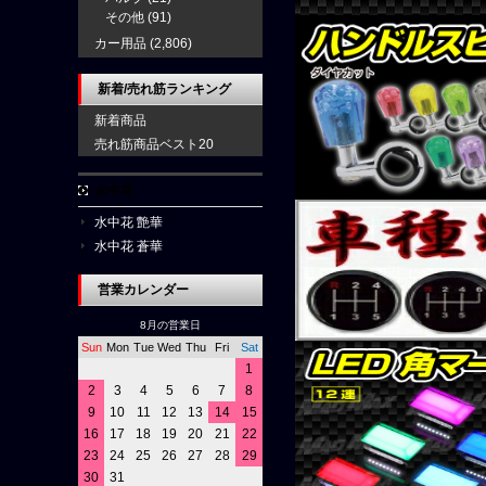
その他
(91)
カー用品
(2,806)
新着/売れ筋ランキング
新着商品
売れ筋商品ベスト20
水中花
水中花 艶華
水中花 蒼華
営業カレンダー
8月の営業日
Sun
Mon
Tue
Wed
Thu
Fri
Sat
1
2
3
4
5
6
7
8
9
10
11
12
13
14
15
16
17
18
19
20
21
22
23
24
25
26
27
28
29
30
31