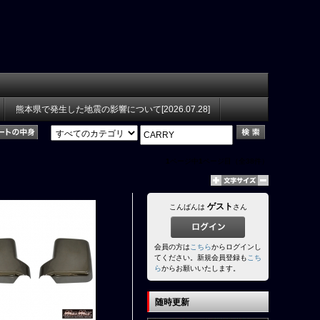
熊本県で発生した地震の影響について[2026.07.28]
1
ページ中
1
ページ目（全38件）
ゲスト
こんばんは
さん
会員の方は
こちら
からログインし
てください。新規会員登録も
こち
ら
からお願いいたします。
随時更新