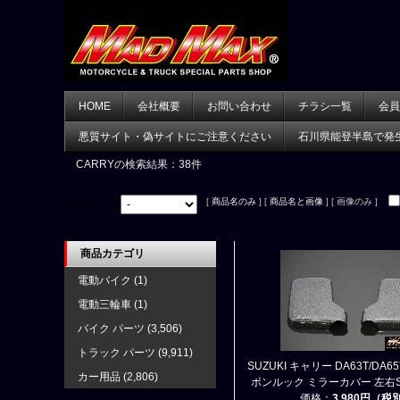
HOME
会社概要
お問い合わせ
チラシ一覧
会員
悪質サイト・偽サイトにご注意ください
石川県能登半島で発
CARRY
の検索結果：38件
[
商品名のみ
] [
商品名と画像
] [ 画像のみ ]
並べ替え：
商品カテゴリ
電動バイク
(1)
電動三輪車
(1)
バイク パーツ
(3,506)
トラック パーツ
(9,911)
SUZUKI キャリー DA63T/DA65
カー用品
(2,806)
ボンルック ミラーカバー 左右S
価格：
3,980円（税