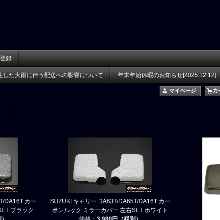
登録
生した大雨に伴う配送への影響について
年末年始休暇のお知らせ[2025.12.12]
在庫あり
T/DA16T カー
SUZUKI キャリー DA63T/DA65T/DA16T カー
ET ブラック
ボンルック ミラーカバー 左右SET ホワイト
別）
価格：
3,980円（税別）