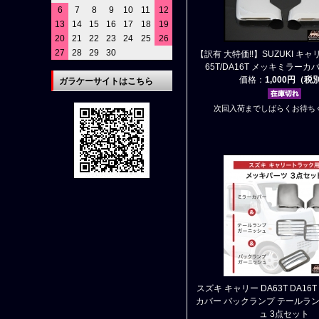
6
7
8
9
10
11
12
13
14
15
16
17
18
19
20
21
22
23
24
25
26
27
28
29
30
【訳有 大特価!!】SUZUKI キャリ
65T/DA16T メッキミラーカ
価格：
1,000円（税
ガラケーサイトはこちら
次回入荷までしばらくお待ち
スズキ キャリー DA63T DA16
カバー バックランプ テールラン
ュ 3点セット