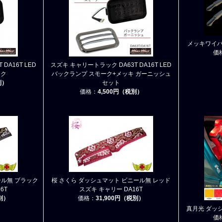
メッキワイパー
価
DA16T LED
スズキ キャリートラック DA63T DA16T LED
ーク
バックランプ スモーク+メッキ ガーニッシュ
別）
セット
価格：
4,500円（税別）
ール無 ブラック
桜 さくら ダッシュマット ビニール無 レッド
6T
スズキ キャリー DA16T
税別）
価格：
31,900円（税別）
真月光 ダッシ
価