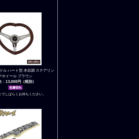
ドル ハート型 木目調 ステアリン
グホイール ブラウン
格：
13,000円（税別）
までしばらくお待ちください。