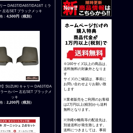
リー DA63T/DA65T/DA16T ミラ
 左右SET ブラックメッキ
格：
4,500円（税別）
※160サイズ以上の商品は、
送料無料の対象外となりま
す
サイズのご確認は、事前に
お問い合わせよりお願い致
】SUZUKI キャリー DA63T/DA
します
T ミラーカバー 左右SET ブラックメ
ッキ
※業者販売をご利用のお客様
格：
2,200円（税別）
は2万円以上(税別)から送料
無料となります。
※沖縄や離島等の配送先は、
別途送料が発生致します。
送料につきましては、事前