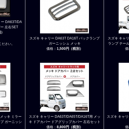
ー DA63T/DA
バー 左右SET
別）
スズキ キャリー DA63T DA16T バックランプ
スズキ キャリー
ガーニッシュ メッキ
ランプ テー
ください。
価格：
1,500円（税別）
価
T メッキ ミラー
スズキ キャリー DA63T/DA65T/DA16T用 メッ
スズキ キャリ
プ ガーニッシ
キ ドアカバー ドアグリップカバー 左右セット
価格：
8,800円（税別）
価