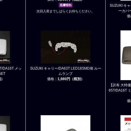
SUZUKI キャ
ーカバー
次回入荷までしばらくお待ちください。
価
T/DA16T メッ
SUZUKI キャリー/DA63T LED18SMD発 ルー
ET
ムランプ
別）
価格：
1,980円（税別）
【訳有 大特価!!
65T/DA16
価