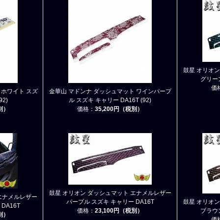
鼓星 オリオ
グリーン
価
 ホワイト スズ
金華山 マドンナ ダッシュマット ワインパープ
92)
ル スズキ キャリー DA16T (92)
税別）
価格：
35,200円（税別）
鼓星 オリオン ダッシュマット エナメルレザー
エナメルレザー
パープル スズキ キャリー DA16T
鼓星 オリオ
DA16T
価格：
23,100円（税別）
ブラウン
税別）
価