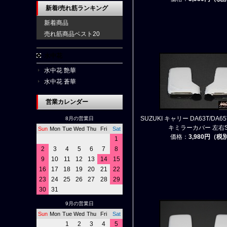
新着/売れ筋ランキング
新着商品
売れ筋商品ベスト20
水中花
水中花 艶華
水中花 蒼華
営業カレンダー
SUZUKI キャリー DA63T/DA65
8月の営業日
キミラーカバー 左右S
Sun
Mon
Tue
Wed
Thu
Fri
Sat
価格：
3,980円（税
1
2
3
4
5
6
7
8
9
10
11
12
13
14
15
16
17
18
19
20
21
22
23
24
25
26
27
28
29
30
31
9月の営業日
Sun
Mon
Tue
Wed
Thu
Fri
Sat
1
2
3
4
5