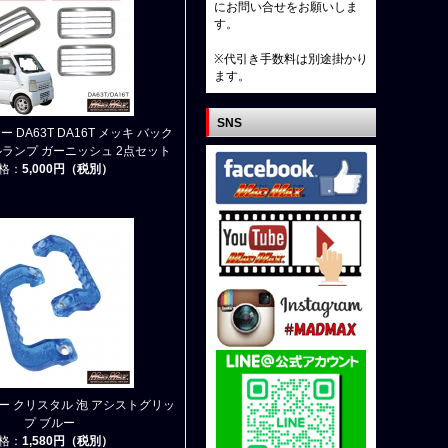
にお問い合せをお願いしま
す。
※代引き手数料は別途掛かり
ます。
SNS
 DA63T DA16T メッキ バック
ルランプ ガーニッシュ 2点セット
格：
5,000円（税別）
ー クリスタル 泡 アシストグリッ
プ ブルー
格：
1,580円（税別）