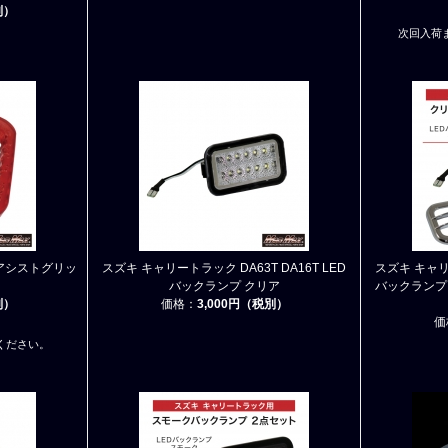
別）
次回入荷
 アシストグリッ
スズキ キャリートラック DA63T DA16T LED
スズキ キャリー
バックランプ クリア
バックランプ
別）
価格：
3,000円（税別）
価
ください。