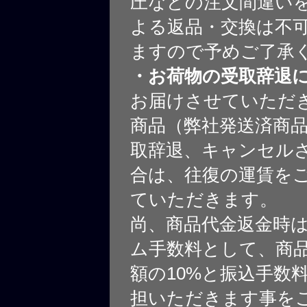
圧などの注文間違いを
よる返品・交換は不
ますので予めご了承
・お荷物の受取辞退
お届けさせていただ
商品（弊社発送済商
取辞退、キャンセル
合は、往復の運賃を
ていただきます。
尚、商品代金返金時
ム手数料として、商
額の10%と振込手数
担いただきます事を