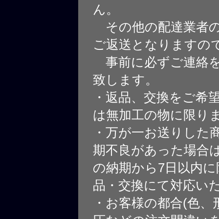
ん。
その他の配達業者の
ご返送となりますの
事前に必ずご連絡を
致します。
・返品、交換をご希
は無加工の物に限り
・万が一お送りした
期不良があった場合
の納期から7日以内に
品・交換にて対応い
・お客様の都合(色、