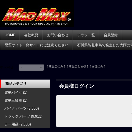
HOME
会社概要
お問い合わせ
チラシ一覧
会員登録
悪質サイト・偽サイトにご注意ください
石川県能登半島で発生した大雨に
[ 商品名のみ ] [ 商品名と画像 ] [ 画像のみ ]
並べ替え：
商品カテゴリ
会員様ログイン
電動バイク
(1)
電動三輪車
(1)
バイク パーツ
(3,506)
トラック パーツ
(9,911)
カー用品
(2,806)