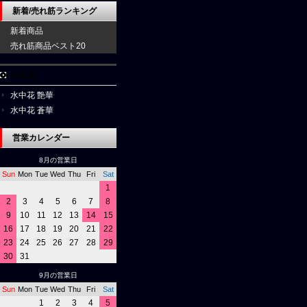
新着/売れ筋ランキング
新着商品
売れ筋商品ベスト20
水中花
水中花 艶華
水中花 蒼華
営業カレンダー
8月の営業日
Sun
Mon
Tue
Wed
Thu
Fri
Sat
1
2
3
4
5
6
7
8
9
10
11
12
13
14
15
16
17
18
19
20
21
22
23
24
25
26
27
28
29
30
31
9月の営業日
Sun
Mon
Tue
Wed
Thu
Fri
Sat
1
2
3
4
5