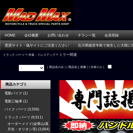
HOME
会社概要
お問い合わせ
チラシ一覧
会員登録
悪質サイト・偽サイトにご注意ください
石川県能登半島で発生した大雨に
>
> ミラー関連
トラック パーツ
外装・ドレスアップ
[
商品名のみ
] [
商品名と画像
] [ 画像のみ ]
並べ替え：
在庫あり
商品カテゴリ
電動バイク
(1)
電動三輪車
(1)
バイク パーツ
(3,506)
トラック パーツ
(9,911)
オーダーメイド(金華山/真
月光・オリオン等)
(3,664)