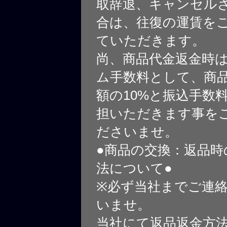
取辞退、キャンセル
合は、往復の運賃を
ていただきます。
尚、商品代金返金時
ム手数料として、商
額の10%と振込手数
担いただきます事を
ださいませ。
●商品の交換：返品時
法について●
※必ず当社までご連
いませ。
当社にて返品返金方