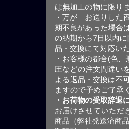
は無加工の物に限り
・万が一お送りした
期不良があった場合
の納期から7日以内に
品・交換にて対応い
・お客様の都合(色、
圧などの注文間違いを
よる返品・交換は不
ますので予めご了承
・お荷物の受取辞退
お届けさせていただ
商品（弊社発送済商