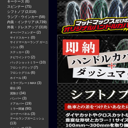
キーケース
(6)
スピンナー
(75)
シフトノブ
(2,018)
ランプ・ウインカー
(58)
内装・インテリア
(4,739)
外装・ドレスアップ
(318)
(2)
オーバーフェンダー
(0)
サイドスカート
サイドマーカーランプ ガーニ
(9)
ッシュ
(3)
ステッカー
(2)
ナビウインドウ
(10)
バックショットミラー
(7)
フロントグリップ
(6)
フロントグリル
(4)
ホイール
(3)
ミラープレートMAX
(4)
寝台
(34)
泥除け
(3)
バンパー
(19)
ドアカバー
(90)
ミラー関連
(3)
コーナーパネル
テールランプガーニッシュ
(13)