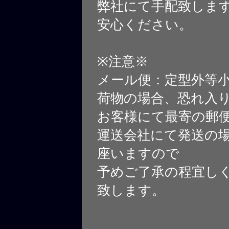
弊社にて手配致しま
安心ください。
※注意※
メール便：定型外等
荷物の場合、恐れ入
お客様にて最寄の郵
運送会社にて発送の
座いますので
予めご了承の程宜し
致します。