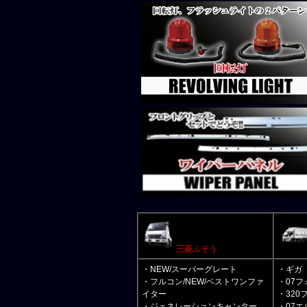
三菱ふそう
・NEW/スーパーグレート
・ギガ
・フルコン/NEW/ベストワンファ
・07フ
イター
・320
・ジェネレーションキャンター
・07エ