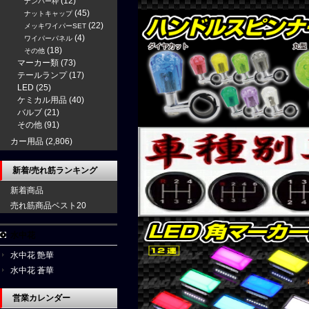
(12)
ナンバー枠
(45)
ナットキャップ
(22)
メッキワイパーSET
(4)
ワイパーパネル
(18)
その他
マーカー類
(73)
テールランプ
(17)
LED
(25)
ケミカル用品
(40)
バルブ
(21)
その他
(91)
カー用品
(2,806)
新着/売れ筋ランキング
新着商品
売れ筋商品ベスト20
水中花
水中花 艶華
水中花 蒼華
営業カレンダー