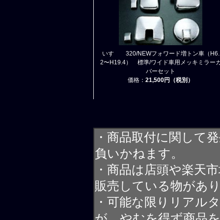
いすゞ 320/NEWフォワード増トン車（H6.
2〜H19.4） 標準/ワイド車用メッキミラー
バーセット
価格：
21,500円（税別）
・商品取付に関して発
負いかねます。
・商品は店頭や楽天
販売している物があ
・可能な限りリアル
が、やむを得ず商品