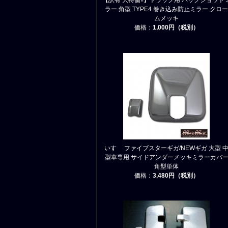
【訳有 大特価!!】トラック用 バックショット
ラー 角型 TYPE4 巻き込み防止ミラー クロー
ムメッキ
価格：
1,000円（税別）
いすゞ ファイブスターギガ/NEWギガ 大型 
型車専用 サイドアンダーメッキミラーカバ
角型単体
価格：
3,480円（税別）