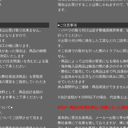
ス
場合はお受けすることは致しかねますので、
ます。
●ご注意事項
者はお受け取り出来ません。
・パーツの取り付けは必ず整備資格所有者、
送となりますので、
行ってください
ます。
※お取り付け時に発生した工賃などのご請求
加工の物に限ります。
す。
良があった場合は、商品の納期
※ご自身での取付を行った際のトラブルに関
て対応いたします
せん。
どの注文間違いを含む)による返
・商品によっては仕様が変更になる場合も御
めご了承ください
・海外輸入品商品は輸送の際の多少の小キズ
・弊社にて販売している商品は全てPL法適
（弊社発送済商品）を受取辞
・お盆休みやお正月などの長期の休みに関し
復の運賃をご負担していただき
せていただきます
休み期間中はご連絡・商品発送ができません
数料として、商品合計金額の
きます事をご了承くださいま
※合計金額が￥1000以下の場合、代金換え
ついて●
■万が一商品が出荷出来ない状態となった場合
せ。
についてご説明させて頂きま
基本的に受注生産商品、メーカーお取り寄せ
弊社倉庫にて在庫を致しておりますが、稀に