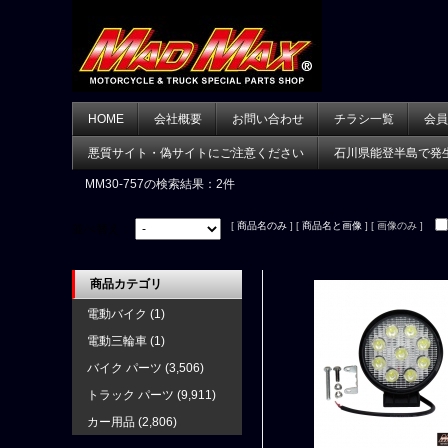
HOME
会社概要
お問い合わせ
チラシ一覧
会員
悪質サイト・偽サイトにご注意ください
石川県能登半島で発
MM30-757
の検索結果：2件
[
商品名のみ
] [
商品名と画像
] [ 画像のみ ]
並べ替え：
商品カテゴリ
電動バイク
(1)
電動三輪車
(1)
バイク パーツ
(3,506)
トラック パーツ
(9,911)
カー用品
(2,806)