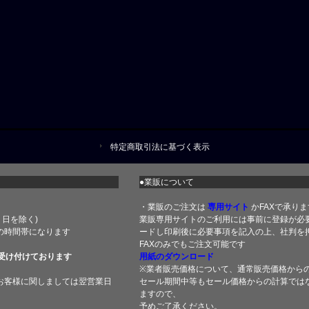
特定商取引法に基づく表示
●業販について
・業販のご注文は
専用サイト
かFAXで承りま
土・日を除く)
業販専用サイトのご利用には事前に登録が必
の時間帯になります
ードし印刷後に必要事項を記入の上、社判を押
FAXのみでもご注文可能です
受け付けております
用紙のダウンロード
※業者販売価格について、通常販売価格から
お客様に関しましては翌営業日
セール期間中等もセール価格からの計算では
ますので、
予めご了承ください。