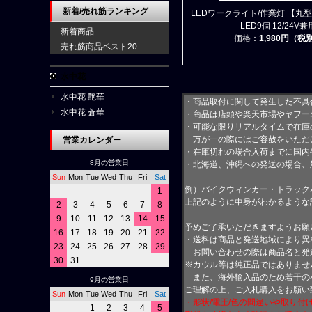
新着/売れ筋ランキング
LEDワークライト/作業灯 【丸型
LED9個 12/24V兼
新着商品
価格：
1,980円（税
売れ筋商品ベスト20
水中花
水中花 艶華
・商品取付に関して発生した不具
水中花 蒼華
・商品は店頭や楽天市場やヤフー
・可能な限りリアルタイムで在庫
万が一の際にはご容赦をいただ
営業カレンダー
・在庫切れの場合入荷までに国内
8月の営業日
・北海道、沖縄への発送の場合、
Sun
Mon
Tue
Wed
Thu
Fri
Sat
例）バイクウィンカー・トラック
1
上記のように中身がわかるような
2
3
4
5
6
7
8
9
10
11
12
13
14
15
予めご了承いただきますようお願
16
17
18
19
20
21
22
・送料は商品と発送地域により異
23
24
25
26
27
28
29
お問い合わせの際は商品名と発
30
31
※カウル等は純正品ではありませ
また、海外輸入品のため若干の
9月の営業日
ご理解の上、ご入札購入をお願い
Sun
Mon
Tue
Wed
Thu
Fri
Sat
・形状/電圧/色の間違いや取り
1
2
3
4
5