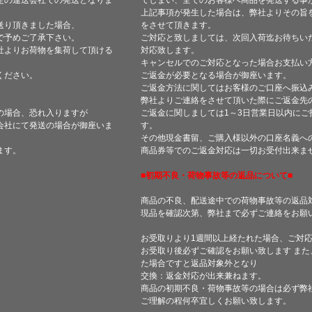
定の運送会社での発送となりま
てしまい、全てのお客様へ商品を発送する事
上記事項が発生した場合は、弊社よりその旨
送り頂きました場合、
をさせて頂きます。
で予めご了承下さい。
ご対応と致しましては、次回入荷迄お待ちい
社よりお荷物を集荷して頂ける
対応致します。
キャンセルでのご対応となった場合お支払い
ください。
ご返金が必要となる場合が御座います。
ご返金方法に関してはお客様のご口座へ振込
弊社よりご連絡をさせて頂いた際にご返金先
の場合、恐れ入りますが
ご返金に関しましては1～3日営業日以内にご
会社にて発送の場合が御座いま
す。
その他現金書留、ご購入様以外の口座名義へ
ます。
商品券等でのご返金対応は一切お受付出来ま
■初期不良・荷物事故等の返品について■
商品の不良、配送途中での荷物事故等の返品
現品を確認次第、弊社まで必ずご連絡をお願
お受取りより1週間以上経たれた場合、ご対
お受取り後必ずご確認をお願い致します ま
た場合ですと返品対象外となり
交換：返金対応が出来兼ねます。
商品の初期不良・荷物事故等の場合は必ず弊
ご理解の程何卒宜しくお願い致します。