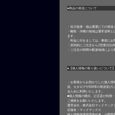
●商品の発送について
・佐川急便・福山通運にての発送
・離島・沖縄の地域は通常送料と
ます。
料金に付きましては、事前にお
・原則的にご注文から2営業日以
・ご注文の時間や配達地域により
●【個人情報の取り扱いについて
・お客様からお預かりした個人情
送、カタログやDM等の発送並びに
るために利用いたします。
■個人情報の開示、訂正及び利用
ご連絡をお願いいたします。
運営会社：株式会社マッドマック
店舗名：マッドマックス
個人情報保護管理責任者：小野明