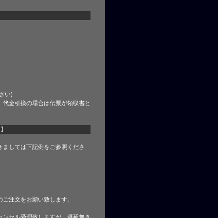
さい)
、代金引換の場合は伝票が領収書と
て】
きましては下記例をご参照くださ
のご注文をお願い致します。
ャンセル受理致しますが、遅延無き