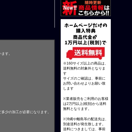
います。
※160サイズ以上の商品は、
送料無料の対象外となりま
す
サイズのご確認は、事前に
お問い合わせよりお願い致
します
※業者販売をご利用のお客様
は2万円以上(税別)から送料
無料となります。
ど多少の加工が必要になります。
※沖縄や離島等の配送先は、
別途送料が発生致します。
送料につきましては、事前