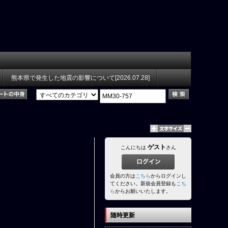
熊本県で発生した地震の影響について[2026.07.28]
1
ページ中
1
ページ目（全2件）
ゲスト
こんにちは
さん
会員の方は
こちら
からログインし
てください。新規会員登録も
こち
ら
からお願いいたします。
随時更新