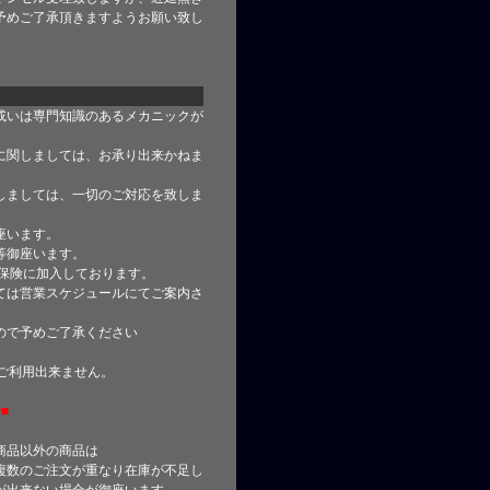
予めご了承頂きますようお願い致し
或いは専門知識のあるメカニックが
に関しましては、お承り出来かねま
しましては、一切のご対応を致しま
座います。
等御座います。
合保険に加入しております。
ては営業スケジュールにてご案内さ
ので予めご了承ください
はご利用出来ません。
■
商品以外の商品は
複数のご注文が重なり在庫が不足し