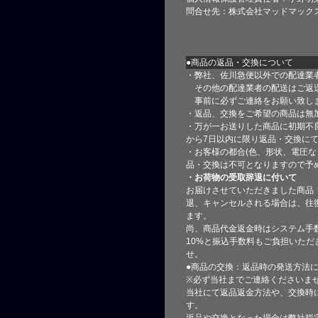
問合せ先：株式会社マッドマック
●商品の返品・交換について
・弊社、佐川急便以外での配達業
その他の配達業者の配送はご返
事前に必ずご連絡をお願い致し
・返品、交換をご希望の商品は無
・万が一お送りした商品に初期不
から7日以内に限り返品・交換に
・お客様の都合(色、形状、電圧な
品・交換は不可となりますので予
・お荷物の受取辞退に付いて
お届けさせていただきました商品
退、キャンセルされる場合は、往
ます。
尚、商品代金返金時はシステム手
10%と振込手数料もご負担いただ
せ。
●商品の交換：返品時の発送方法に
※必ず当社までご連絡くださいま
当社にて返品返金方法や、交換時
す。