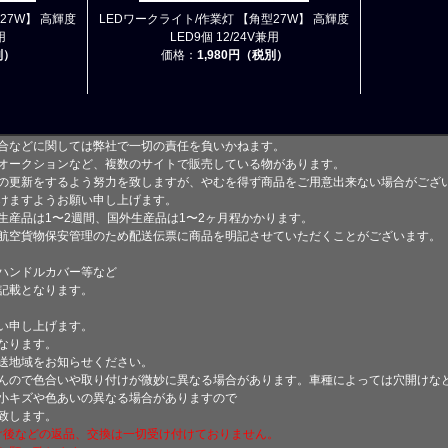
27W】 高輝度
LEDワークライト/作業灯 【角型27W】 高輝度
用
LED9個 12/24V兼用
別）
価格：
1,980円（税別）
合などに関しては弊社で一切の責任を負いかねます。
オークションなど、複数のサイトで販売している物があります。
の更新をするよう努力を致しますが、やむを得ず商品をご用意出来ない場合がござ
けますようお願い申し上げます。
生産品は1〜2週間、国外生産品は1〜2ヶ月程かかります。
航空貨物保安管理のため配送伝票に商品を明記させていただくことがございます。
ハンドルカバー等など
記載となります。
い申し上げます。
なります。
送地域をお知らせください。
んので色合いや取り付けが微妙に異なる場合があります。車種によっては穴開けな
小キズや色あいの異なる場合がありますので
致します。
付け後などの返品、交換は一切受け付けておりません。