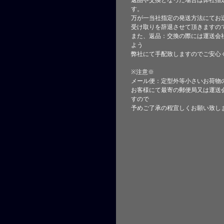
返品や交換となった場合は弊社指
す。
万が一当社指定の発送方法にてお
受け取りを辞退させて頂きますの
また、返品：交換の際には運送会
よう
弊社にて手配致しますのでご安心
※注意※
メール便：定型外等小さいお荷物
お客様にて最寄の郵便局又は運送
すので
予めご了承の程宜しくお願い致し