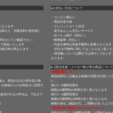
●お支払い方法について
・コンビニ後払い
・商品代金引換
となります
・クレジットカード決済
は異なり、別途送料が発生致し
・楽天あんしん支払いサービス
・ゆうちょ銀行（先払い）
問合せにてご確認下さい。
・郵便振替（先払い）
内で発送いたします
・代金引換時は別途手数料が必要となります
到着日時が異なります
(代引き手数料に関しては
こちら
をご覧くだ
・領収書については弊社では発行しておらず
なります。
】
●【受注生産・メーカー取り寄せ商品につい
●納期記載について
商品説明分に記載ある納期の営業日計算につ
報は、商品の注文の受付及び発
い。
 お客様からのお問合せに回答す
例1:2～3週間営業日
納期は4週間程お時間を頂く形となります
・提供の中止の申出は、下記まで
例2:3～4週間営業日
納期は5週間程お時間を頂く形になります。
ス
納期の例をご確認の元、ご理解を頂いた上で
●受注生産の商品のキャンセルについて
菜
当社がお伝えした納期を超過した場合のみキ