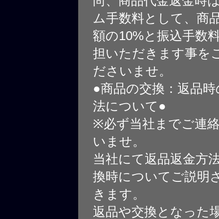
尚、商品代金返金時
ム手数料として、商
額の10%と振込手数
担いただきます事を
ださいませ。
●商品の交換：返品時
法について●
※必ず当社までご連
いませ。
当社にて返品返金方
換時についてご説明
きます。
返品や交換となった