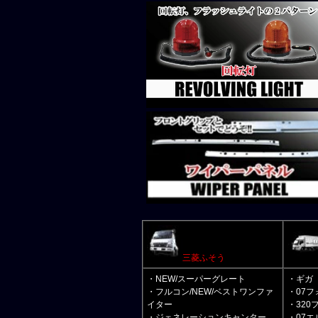
三菱ふそう
・NEW/スーパーグレート
・ギガ
・フルコン/NEW/ベストワンファ
・07フ
イター
・320
・ジェネレーションキャンター
・07エ