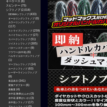
キーケース
(6)
スピンナー
(75)
シフトノブ
(2,018)
(433)
DENMAシフトノブ
(0)
オールリングシフトノブ
カラーリングシフトノブ
(117)
(259)
ストライプシフトノブ
(27)
スパイラルシフトノブ
(51)
スパークシフトノブ
(305)
ツイストシフトノブ
(9)
パターンステッカー
(6)
フラワー(水中花)
ベルサイユローズシフトノブ
(1)
(14)
マーブルシフトノブ
(63)
ルークシフトノブ
レーザーラインシフトノブ
(8)
(341)
単品表示
(6)
変換アダプター
(4)
座敷童
(3)
水中花 艶華(えんか)
(3)
水中花 蒼華(さいか)
(17)
水中花シフトノブ
(0)
アルミシフトノブ