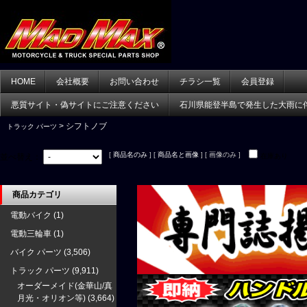
HOME
会社概要
お問い合わせ
チラシ一覧
会員登録
悪質サイト・偽サイトにご注意ください
石川県能登半島で発生した大雨に
> シフトノブ
トラック パーツ
[
商品名のみ
] [
商品名と画像
] [ 画像のみ ]
並べ替え：
在庫あり
商品カテゴリ
電動バイク
(1)
電動三輪車
(1)
バイク パーツ
(3,506)
トラック パーツ
(9,911)
オーダーメイド(金華山/真
月光・オリオン等)
(3,664)