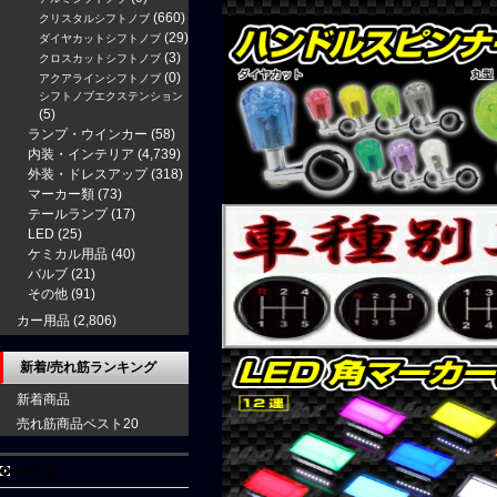
(660)
クリスタルシフトノブ
(29)
ダイヤカットシフトノブ
(3)
クロスカットシフトノブ
(0)
アクアラインシフトノブ
シフトノブエクステンション
(5)
ランプ・ウインカー
(58)
内装・インテリア
(4,739)
外装・ドレスアップ
(318)
マーカー類
(73)
テールランプ
(17)
LED
(25)
ケミカル用品
(40)
バルブ
(21)
その他
(91)
カー用品
(2,806)
新着/売れ筋ランキング
新着商品
売れ筋商品ベスト20
水中花