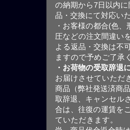
の納期から7日以内に
品・交換にて対応い
・お客様の都合(色、
圧などの注文間違いを
よる返品・交換は不
ますので予めご了承
・お荷物の受取辞退
お届けさせていただ
商品（弊社発送済商
取辞退、キャンセル
合は、往復の運賃を
ていただきます。