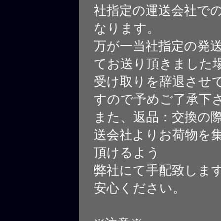
社指定の運送会社で
なります。
万が一当社指定の発
てお送り頂きました
受け取りを辞退させ
すので予めご了承下
また、返品：交換の
送会社よりお荷物を
頂けるよう
弊社にて手配致しま
安心ください。