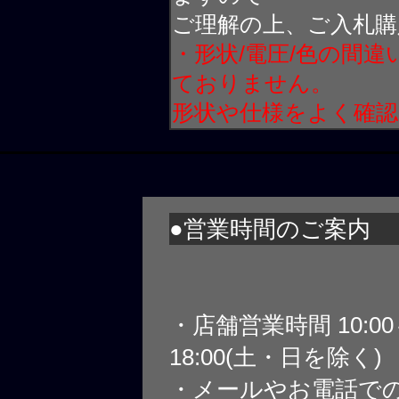
ご理解の上、ご入札購
・形状/電圧/色の間
ておりません。
形状や仕様をよく確
●営業時間のご案内
・店舗営業時間 10:0
18:00(土・日を除く)
・メールやお電話で