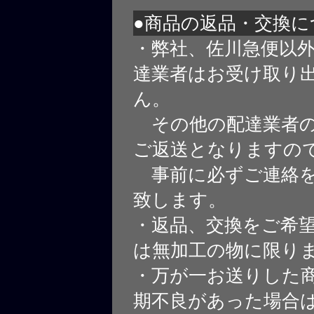
●商品の返品・交換に
・弊社、佐川急便以
達業者はお受け取り
ん。
その他の配達業者の
ご返送となりますの
事前に必ずご連絡を
致します。
・返品、交換をご希
は無加工の物に限り
・万が一お送りした
期不良があった場合