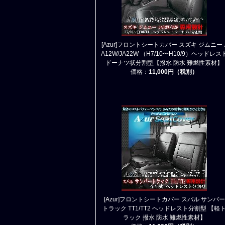
[Azur]フロントシートカバー スズキ ジムニー 
A12W/JA22W （H7/10〜H10/9）ヘッドレス
ドーナツ状分割型【撥水 防水 難燃性素材】
価格：
11,000円（税別）
[Azur]フロントシートカバー スバル サンバー
トラック TT1/TT2 ヘッドレスト分割型 【軽
ラック 撥水 防水 難燃性素材】