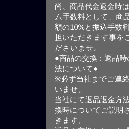
尚、商品代金返金時
ム手数料として、商
額の10%と振込手数
担いただきます事を
ださいませ。
●商品の交換：返品時
法について●
※必ず当社までご連
いませ。
当社にて返品返金方
換時についてご説明
きます。