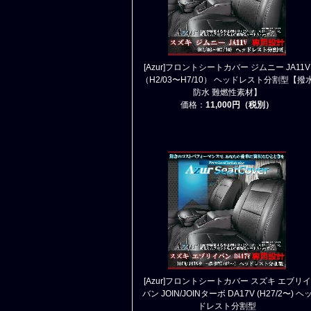
[Azur]フロントシートカバー ジムニー JA11V
（H2/03〜H7/10） ヘッドレスト分割型【撥
防水 難燃性素材】
価格：
11,000円（税別）
[Azur]フロントシートカバー スズキ エブリイ
バン JOIN/JOINターボ DA17V (H27/2〜) ヘ
ドレスト分割型