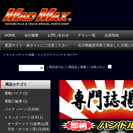
HOME
会社概要
お問い合わせ
チラシ一覧
会員登録
悪質サイト・偽サイトにご注意ください
石川県能登半島で発生した大雨に
>
> シートカバー
トラック パーツ
内装・インテリア
[
商品名のみ
] [
商品名と画像
] [ 画像のみ ]
並べ替え：
在庫あり
商品カテゴリ
電動バイク
(1)
電動三輪車
(1)
バイク パーツ
(3,506)
トラック パーツ
(9,911)
オーダーメイド(金華山/真
月光・オリオン等)
(3,664)