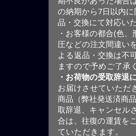
期不良があった場合
の納期から7日以内に
品・交換にて対応い
・お客様の都合(色、
圧などの注文間違いを
よる返品・交換は不
ますので予めご了承
・お荷物の受取辞退
お届けさせていただ
商品（弊社発送済商
取辞退、キャンセル
合は、往復の運賃を
ていただきます。