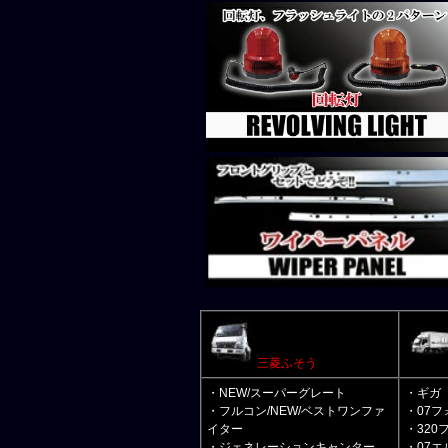
三菱ふそう
・NEW/スーパーグレート
・ギガ
・フルコン/NEW/ベストワンファ
・07フ
イター
・320
・ジェネレーションキャンター
・07エ