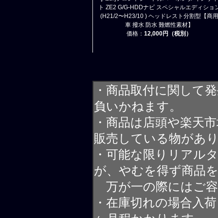
ト ZE2 G/G-HDDナビ スペシャルエディショ
(H21/2〜H23/10 ) ヘッドレスト分割型【商
車 撥水 防水 難燃性素材】
価格：
12,000円（税別）
・商品取付に関して発
負いかねます。
・商品は店頭や楽天
販売している物があ
・可能な限りリアル
が、やむを得ず商品
万が一の際にはご容
・在庫切れの場合入荷