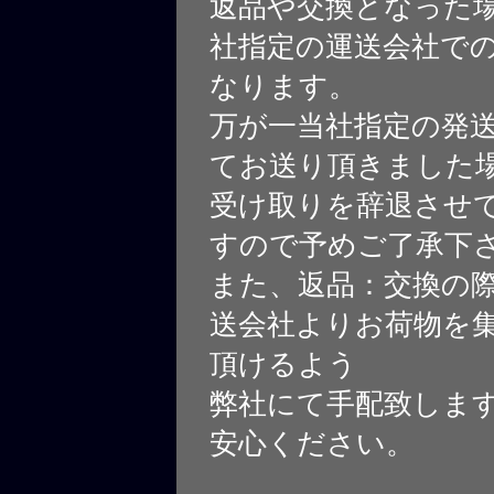
返品や交換となった
社指定の運送会社で
なります。
万が一当社指定の発
てお送り頂きました
受け取りを辞退させ
すので予めご了承下
また、返品：交換の
送会社よりお荷物を
頂けるよう
弊社にて手配致しま
安心ください。