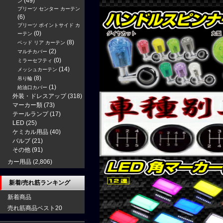
(49)
ン
プリーツ センター カーテン
(6)
プリーツ ポイントサイド カ
(0)
ーテン
(8)
ベッド リア カーテン
(2)
マルチカバー
(0)
ミラーセフティ
(14)
メッシュカーテン
(8)
吊り輪
(1)
給油口カバー
外装・ドレスアップ
(318)
マーカー類
(73)
テールランプ
(17)
LED
(25)
ケミカル用品
(40)
バルブ
(21)
その他
(91)
カー用品
(2,806)
新着/売れ筋ランキング
新着商品
売れ筋商品ベスト20