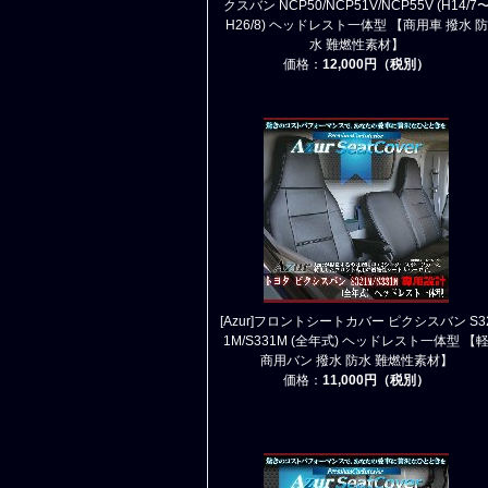
クスバン NCP50/NCP51V/NCP55V (H14/7
H26/8) ヘッドレスト一体型 【商用車 撥水 防
水 難燃性素材】
価格：
12,000円（税別）
[Azur]フロントシートカバー ピクシスバン S3
1M/S331M (全年式) ヘッドレスト一体型 【
商用バン 撥水 防水 難燃性素材】
価格：
11,000円（税別）