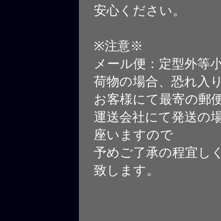
安心ください。
※注意※
メール便：定型外等
荷物の場合、恐れ入
お客様にて最寄の郵
運送会社にて発送の
座いますので
予めご了承の程宜し
致します。