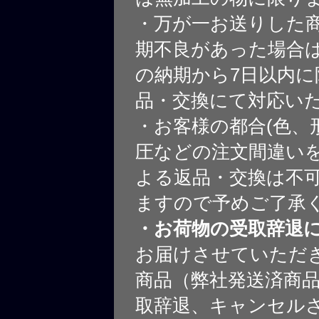
・万が一お送りした
期不良があった場合
の納期から7日以内に
品・交換にて対応い
・お客様の都合(色、
圧などの注文間違いを
よる返品・交換は不
ますので予めご了承
・お荷物の受取辞退
お届けさせていただ
商品（弊社発送済商
取辞退、キャンセル