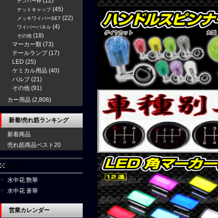
(12)
ナンバー枠
(45)
ナットキャップ
(22)
メッキワイパーSET
(4)
ワイパーパネル
(18)
その他
マーカー類
(73)
テールランプ
(17)
LED
(25)
ケミカル用品
(40)
バルブ
(21)
その他
(91)
カー用品
(2,806)
新着/売れ筋ランキング
新着商品
売れ筋商品ベスト20
水中花
水中花 艶華
水中花 蒼華
営業カレンダー