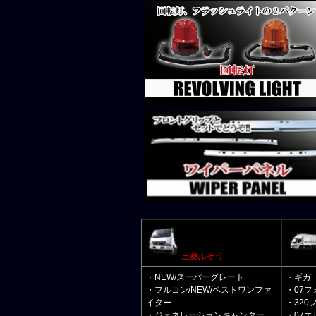
三菱ふそう
・NEW/スーパーグレート
・ギガ
・フルコン/NEW/ベストワンファ
・07フ
イター
・320
・ジェネレーションキャンター
・07エ