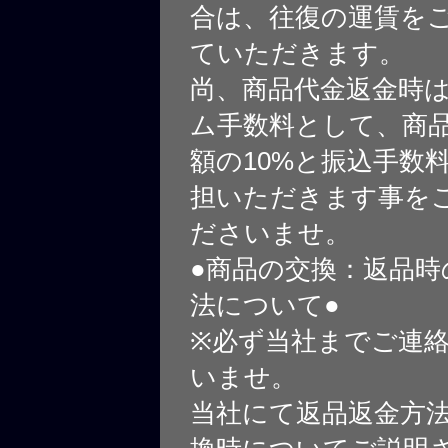
合は、往復の運賃を
ていただきます。
尚、商品代金返金時
ム手数料として、商
額の10%と振込手数
担いただきます事を
ださいませ。
●商品の交換：返品時
法について●
※必ず当社までご連
いませ。
当社にて返品返金方