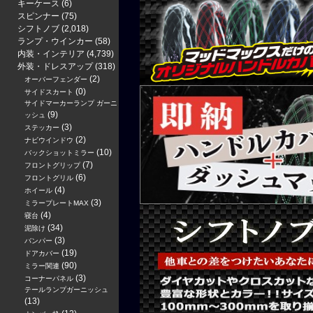
キーケース
(6)
スピンナー
(75)
シフトノブ
(2,018)
ランプ・ウインカー
(58)
内装・インテリア
(4,739)
外装・ドレスアップ
(318)
(2)
オーバーフェンダー
(0)
サイドスカート
サイドマーカーランプ ガーニ
(9)
ッシュ
(3)
ステッカー
(2)
ナビウインドウ
(10)
バックショットミラー
(7)
フロントグリップ
(6)
フロントグリル
(4)
ホイール
(3)
ミラープレートMAX
(4)
寝台
(34)
泥除け
(3)
バンパー
(19)
ドアカバー
(90)
ミラー関連
(3)
コーナーパネル
テールランプガーニッシュ
(13)