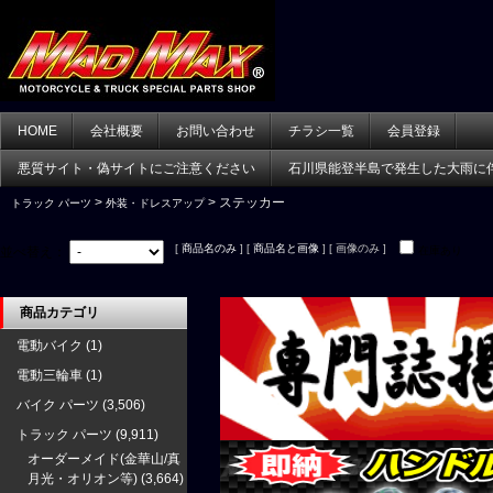
HOME
会社概要
お問い合わせ
チラシ一覧
会員登録
悪質サイト・偽サイトにご注意ください
石川県能登半島で発生した大雨に
>
> ステッカー
トラック パーツ
外装・ドレスアップ
[
商品名のみ
] [
商品名と画像
] [ 画像のみ ]
並べ替え：
在庫あり
商品カテゴリ
電動バイク
(1)
電動三輪車
(1)
バイク パーツ
(3,506)
トラック パーツ
(9,911)
オーダーメイド(金華山/真
月光・オリオン等)
(3,664)