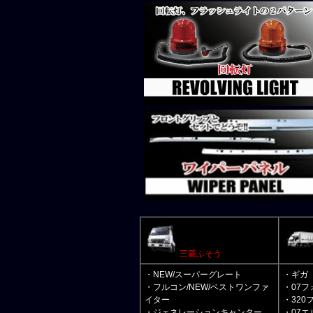
三菱ふそう
・NEW/スーパーグレート
・ギガ
・フルコン/NEW/ベストワンファ
・07フ
イター
・320
・ジェネレーションキャンター
・07エ