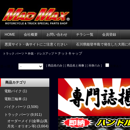
HOME
会社概要
お問い合わせ
チラシ一覧
会員登録
悪質サイト・偽サイトにご注意ください
石川県能登半島で発生した大雨に
>
> ナットキャップ
トラック パーツ
外装・ドレスアップ
[
商品名のみ
] [
商品名と画像
] [ 画像のみ ]
並べ替え：
在庫あり
商品カテゴリ
電動バイク
(1)
電動三輪車
(1)
バイク パーツ
(3,506)
トラック パーツ
(9,911)
オーダーメイド(金華山/真
月光・オリオン等)
(3,664)