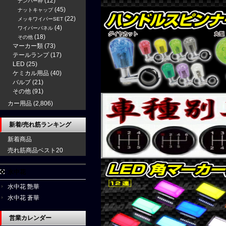
(12)
ナンバー枠
(45)
ナットキャップ
(22)
メッキワイパーSET
(4)
ワイパーパネル
(18)
その他
マーカー類
(73)
テールランプ
(17)
LED
(25)
ケミカル用品
(40)
バルブ
(21)
その他
(91)
カー用品
(2,806)
新着/売れ筋ランキング
新着商品
売れ筋商品ベスト20
水中花
水中花 艶華
水中花 蒼華
営業カレンダー