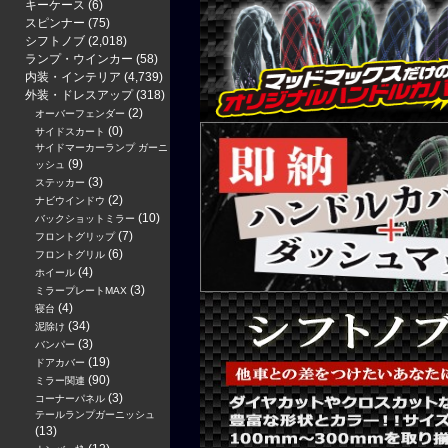
キーケース
(6)
スピンナー
(75)
シフトノブ
(2,018)
ランプ・ウインカー
(58)
内装・インテリア
(4,739)
外装・ドレスアップ
(318)
(2)
オーバーフェンダー
(0)
サイドスカート
サイドマーカーランプ ガーニ
(9)
ッシュ
(3)
ステッカー
(2)
ナビウインドウ
(10)
バックショットミラー
(7)
フロントグリップ
(6)
フロントグリル
(4)
ホイール
(3)
ミラープレートMAX
(4)
寝台
(34)
泥除け
(3)
バンパー
(19)
ドアカバー
(90)
ミラー関連
(3)
コーナーパネル
テールランプガーニッシュ
(13)