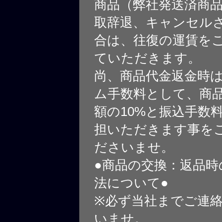
商品（弊社発送済商
取辞退、キャンセル
合は、往復の運賃を
ていただきます。
尚、商品代金返金時
ム手数料として、商
額の10%と振込手数
担いただきます事を
ださいませ。
●商品の交換：返品時
法について●
※必ず当社までご連
いませ。