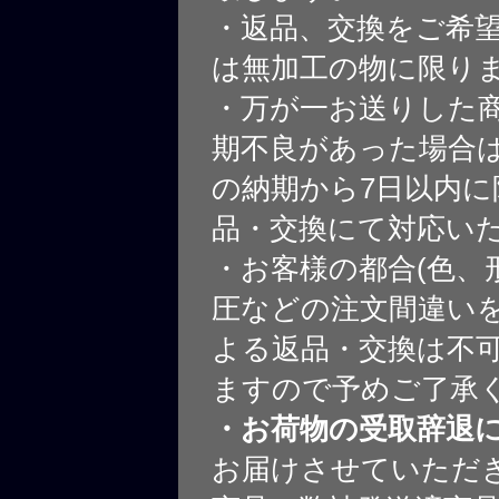
・返品、交換をご希
は無加工の物に限り
・万が一お送りした
期不良があった場合
の納期から7日以内に
品・交換にて対応い
・お客様の都合(色、
圧などの注文間違いを
よる返品・交換は不
ますので予めご了承
・お荷物の受取辞退
お届けさせていただ