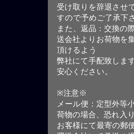
受け取りを辞退させ
すので予めご了承下
また、返品：交換の
送会社よりお荷物を
頂けるよう
弊社にて手配致しま
安心ください。
※注意※
メール便：定型外等
荷物の場合、恐れ入
お客様にて最寄の郵