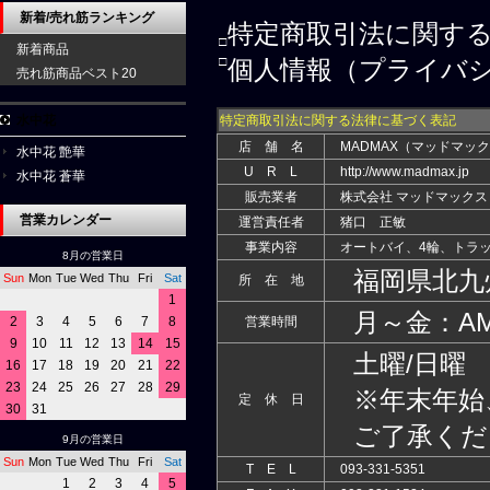
新着/売れ筋ランキング
特定商取引法に関す
□
新着商品
□
個人情報（プライバ
売れ筋商品ベスト20
水中花
特定商取引法に関する法律に基づく表記
店 舗 名
MADMAX（マッドマッ
水中花 艶華
U R L
http://www.madmax.jp
水中花 蒼華
販売業者
株式会社 マッドマックス
営業カレンダー
運営責任者
猪口 正敏
事業内容
オートバイ、4輪、トラッ
8月の営業日
福岡県北九州市
Sun
Mon
Tue
Wed
Thu
Fri
Sat
所 在 地
1
月～金：AM9:0
2
3
4
5
6
7
8
営業時間
9
10
11
12
13
14
15
土曜/日曜
16
17
18
19
20
21
22
23
24
25
26
27
28
29
※年末年始
定 休 日
30
31
ご了承くだ
9月の営業日
Sun
Mon
Tue
Wed
Thu
Fri
Sat
T E L
093-331-5351
1
2
3
4
5