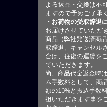
よる返品・交換は不
ますので予めご了承
・お荷物の受取辞退
お届けさせていただ
商品（弊社発送済商
取辞退、キャンセル
合は、往復の運賃を
ていただきます。
尚、商品代金返金時
ム手数料として、商
額の10%と振込手数
担いただきます事を