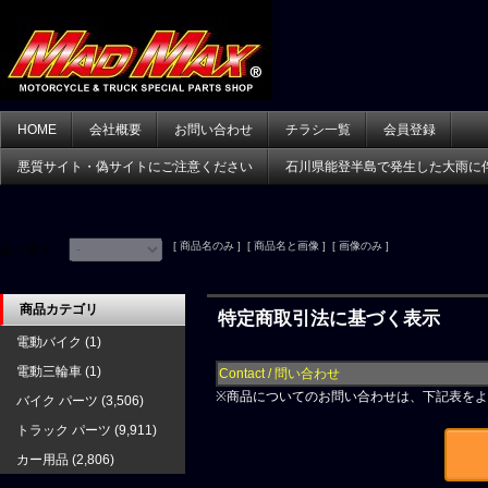
HOME
会社概要
お問い合わせ
チラシ一覧
会員登録
悪質サイト・偽サイトにご注意ください
石川県能登半島で発生した大雨に
[ 商品名のみ ] [ 商品名と画像 ] [ 画像のみ ]
並べ替え：
商品カテゴリ
特定商取引法に基づく表示
電動バイク
(1)
電動三輪車
(1)
Contact / 問い合わせ
※
商品についてのお問い合わせは、下記表をよ
バイク パーツ
(3,506)
トラック パーツ
(9,911)
カー用品
(2,806)