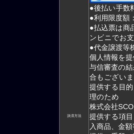
●後払い手数
●利用限度額：
●払込票は商
ンビニでお支
●代金譲渡等
個人情報を提
与信審査の結
合もございま
提供する目的
理のため
株式会社SC
提供する項目
決済方法
入商品、金額