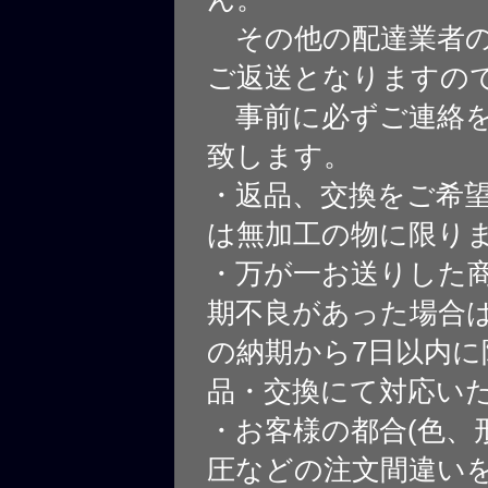
その他の配達業者の
ご返送となりますの
事前に必ずご連絡を
致します。
・返品、交換をご希
は無加工の物に限り
・万が一お送りした
期不良があった場合
の納期から7日以内に
品・交換にて対応い
・お客様の都合(色、
圧などの注文間違いを