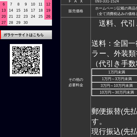
F A X
093-331-1524
6
7
8
9
10
11
12
ホームページ記載の商品
13
14
15
16
17
18
19
販売価格
（全て消費税込みの価格
20
21
22
23
24
25
26
送料、代引
27
28
29
30
ガラケーサイトはこちら
送料：全国一
ラー、外装類
（代引き手数
1万円未満
1万円～3万円未満
その他の
必要料金
3万円～10万円未満
10万円～30万円未満
郵便振替(先
す。
現行振込(先