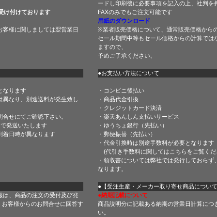
ードし印刷後に必要事項を記入の上、社判を押
受け付けております
FAXのみでもご注文可能です
用紙のダウンロード
お客様に関しましては翌営業日
※業者販売価格について、通常販売価格から
セール期間中等もセール価格からの計算では
ますので、
予めご了承ください。
●お支払い方法について
となります
・コンビニ後払い
は異なり、別途送料が発生致し
・商品代金引換
・クレジットカード決済
問合せにてご確認下さい。
・楽天あんしん支払いサービス
内で発送いたします
・ゆうちょ銀行（先払い）
到着日時が異なります
・郵便振替（先払い）
・代金引換時は別途手数料が必要となります
(代引き手数料に関しては
こちら
をご覧くだ
・領収書については弊社では発行しておらず
なります。
】
●【受注生産・メーカー取り寄せ商品につい
報は、商品の注文の受付及び発
●納期記載について
 お客様からのお問合せに回答す
商品説明分に記載ある納期の営業日計算につ
い。