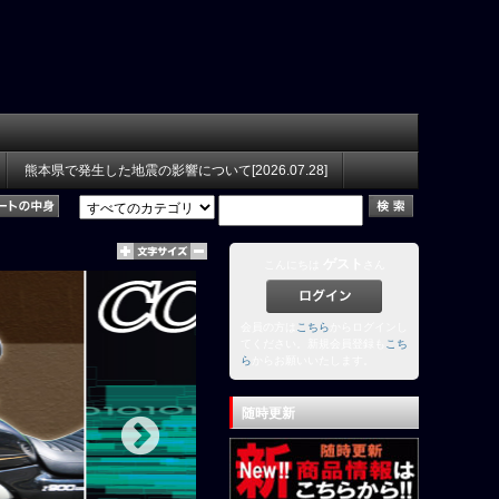
熊本県で発生した地震の影響について[2026.07.28]
ゲスト
こんにちは
さん
会員の方は
こちら
からログインし
てください。新規会員登録も
こち
ら
からお願いいたします。
随時更新