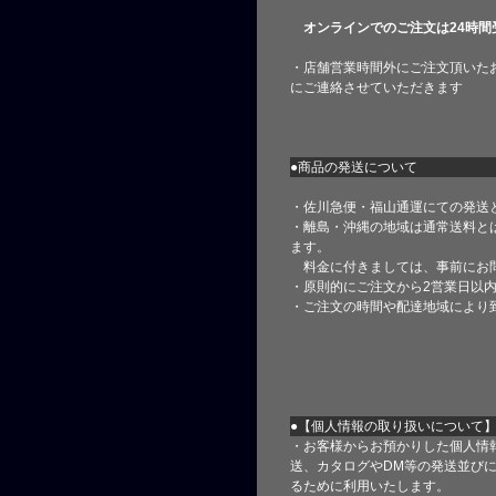
オンラインでのご注文は24時間
・店舗営業時間外にご注文頂いた
にご連絡させていただきます
●商品の発送について
・佐川急便・福山通運にての発送
・離島・沖縄の地域は通常送料と
ます。
料金に付きましては、事前にお
・原則的にご注文から2営業日以
・ご注文の時間や配達地域により
●【個人情報の取り扱いについて
・お客様からお預かりした個人情
送、カタログやDM等の発送並びに
るために利用いたします。