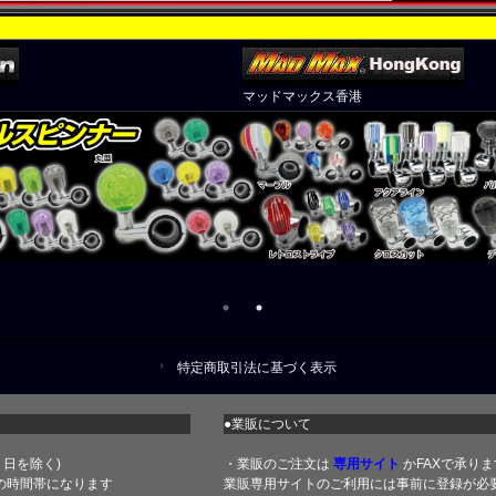
マッドマックス香港
特定商取引法に基づく表示
●業販について
土・日を除く)
・業販のご注文は
専用サイト
かFAXで承りま
の時間帯になります
業販専用サイトのご利用には事前に登録が必