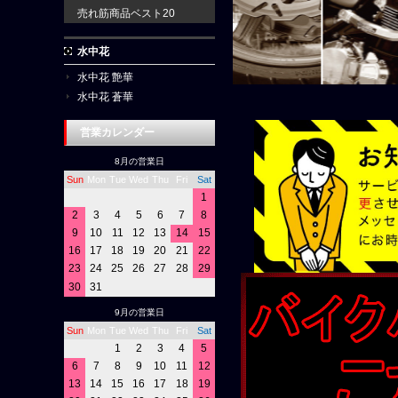
売れ筋商品ベスト20
水中花
水中花 艶華
水中花 蒼華
営業カレンダー
8月の営業日
Sun
Mon
Tue
Wed
Thu
Fri
Sat
1
2
3
4
5
6
7
8
9
10
11
12
13
14
15
16
17
18
19
20
21
22
23
24
25
26
27
28
29
30
31
9月の営業日
Sun
Mon
Tue
Wed
Thu
Fri
Sat
1
2
3
4
5
6
7
8
9
10
11
12
13
14
15
16
17
18
19