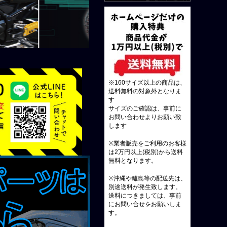
※160サイズ以上の商品は、
送料無料の対象外となりま
す
サイズのご確認は、事前に
お問い合わせよりお願い致
します
※業者販売をご利用のお客様
は2万円以上(税別)から送料
無料となります。
※沖縄や離島等の配送先は、
別途送料が発生致します。
送料につきましては、事前
にお問い合せをお願いしま
す。