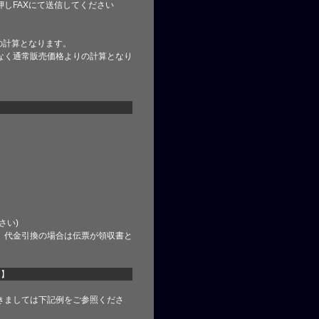
しFAXにて送信してください
の計算となります。
なく通常販売価格よりの計算となり
さい)
、代金引換の場合は伝票が領収書と
て】
きましては下記例をご参照くださ