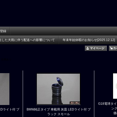
登録
生した大雨に伴う配送への影響について
年末年始休暇のお知らせ[2025.12.12]
在庫あり
G18電球タイプ
ング
EDライト付 ブ
BMW純正タイプ 車載用 灰皿 LEDライト付 ブ
価
ラック スモール