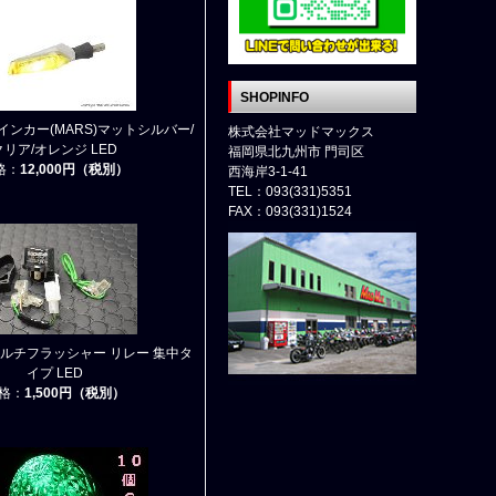
SHOPINFO
ウインカー(MARS)マットシルバー/
株式会社マッドマックス
クリア/オレンジ LED
福岡県北九州市 門司区
格：
12,000円（税別）
西海岸3-1-41
TEL：093(331)5351
FAX：093(331)1524
 マルチフラッシャー リレー 集中タ
イプ LED
格：
1,500円（税別）