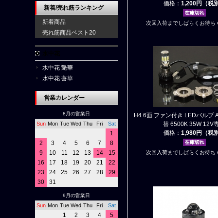
価格：
1,200円（税
新着/売れ筋ランキング
新着商品
次回入荷までしばらくお待ち
売れ筋商品ベスト20
水中花
水中花 艶華
水中花 蒼華
営業カレンダー
8月の営業日
H4 6面 ファン付き LEDバルブ AC
Sun
Mon
Tue
Wed
Thu
Fri
Sat
替 6500K 35W 12V
価格：
1,980円（税
1
2
3
4
5
6
7
8
9
10
11
12
13
14
15
次回入荷までしばらくお待ち
16
17
18
19
20
21
22
23
24
25
26
27
28
29
30
31
9月の営業日
Sun
Mon
Tue
Wed
Thu
Fri
Sat
1
2
3
4
5