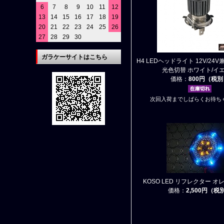
6
7
8
9
10
11
12
13
14
15
16
17
18
19
20
21
22
23
24
25
26
27
28
29
30
ガラケーサイトはこちら
H4 LEDヘッドライト 12V/24V兼
光色切替 ホワイト/イ
価格：
800円（税別
次回入荷までしばらくお待ち
KOSO LED リフレクター オ
価格：
2,500円（税