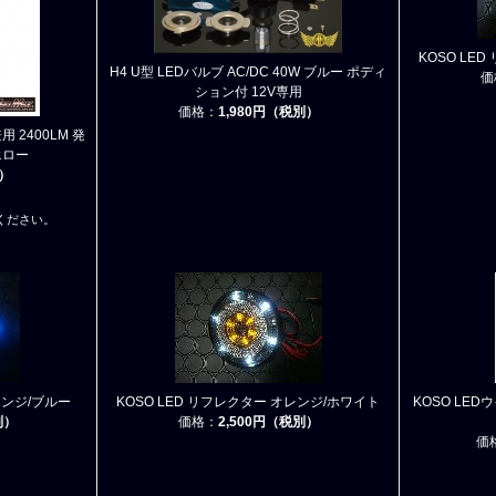
KOSO LE
H4 U型 LEDバルブ AC/DC 40W ブルー ポディ
価
ション付 12V専用
価格：
1,980円（税別）
用 2400LM 発
エロー
）
ください。
レンジ/ブルー
KOSO LED リフレクター オレンジ/ホワイト
KOSO LED
別）
価格：
2,500円（税別）
価