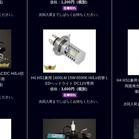
別）
価格：
1,200円（税別）
ください。
次回入荷までしばらくお待ちください。
/DC Hi/Lo切
H4 HS1兼用 1600LM 15W 6500K Hi/Lo切替 L
専用
H4 HS1兼用
EDヘッドライト DC12V専用
別）
両面発光
価格：
3,600円（税別）
価
ください。
次回入荷までしばらくお待ちください。
次回入荷