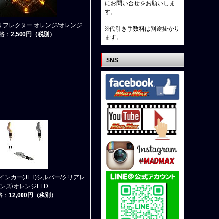
にお問い合せをお願いしま
す。
D リフレクター オレンジ/オレンジ
※代引き手数料は別途掛かり
格：
2,500円（税別）
ます。
SNS
ウインカー(JET)シルバー/クリアレ
ンズ/オレンジLED
格：
12,000円（税別）