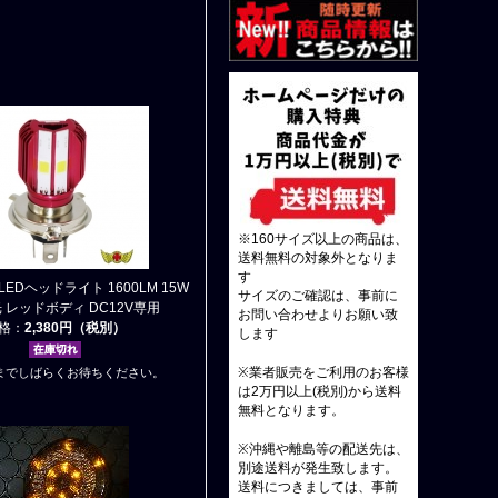
※160サイズ以上の商品は、
送料無料の対象外となりま
す
 LEDヘッドライト 1600LM 15W
サイズのご確認は、事前に
 レッドボディ DC12V専用
お問い合わせよりお願い致
格：
2,380円（税別）
します
までしばらくお待ちください。
※業者販売をご利用のお客様
は2万円以上(税別)から送料
無料となります。
※沖縄や離島等の配送先は、
別途送料が発生致します。
送料につきましては、事前