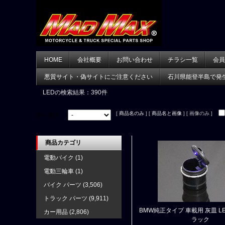
HOME
会社概要
お問い合わせ
チラシ一覧
会員
悪質サイト・偽サイトにご注意ください
石川県能登半島で発
LED
の検索結果：390件
[
商品名のみ
] [
商品名と画像
] [ 画像のみ ]
並べ替え：
商品カテゴリ
電動バイク
(1)
電動三輪車
(1)
バイク パーツ
(3,506)
トラック パーツ
(9,911)
BMW純正タイプ 車載用 灰皿 L
カー用品
(2,806)
ラック