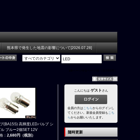
熊本県で発生した地震の影響について[2026.07.28]
10
ページ中
1
ページ目（全390件）
ゲスト
こんにちは
さん
会員の方は
こちら
からログインし
てください。新規会員登録も
こち
ら
からお願いいたします。
(BA15S) 高輝度LEDバルブ シ
ル ブルー2個SET 12V
随時更新
格：
2,680円（税別）