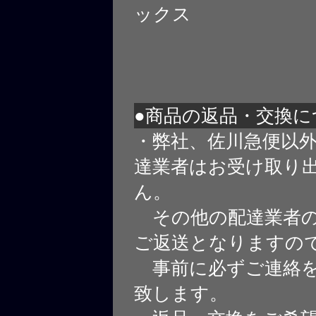
ックス
●商品の返品・交換に
・弊社、佐川急便以
達業者はお受け取り
ん。
その他の配達業者の
ご返送となりますの
事前に必ずご連絡を
致します。