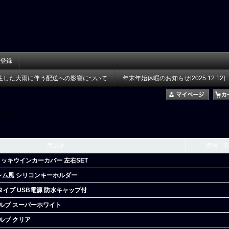
登録
生した大雨に伴う配送への影響について
年末年始休暇のお知らせ[2025.12.12]
在庫あり
商品名
価格（
 メッキウインカーカバー 左右SET
ブレム風 シリコンキーホルダー
トタイプ USB電源 防水キャップ付
バルブ スーパーホワイト
ルブ クリア