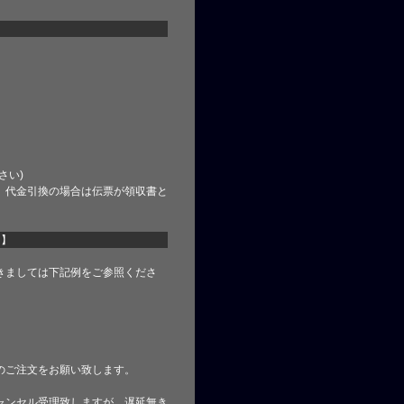
さい)
、代金引換の場合は伝票が領収書と
て】
きましては下記例をご参照くださ
のご注文をお願い致します。
ャンセル受理致しますが、遅延無き