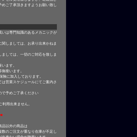
予めご了承頂きますようお願い致し
或いは専門知識のあるメカニックが
に関しましては、お承り出来かねま
しましては、一切のご対応を致しま
座います。
等御座います。
合保険に加入しております。
ては営業スケジュールにてご案内さ
ので予めご了承ください
はご利用出来ません。
■
商品以外の商品は
複数のご注文が重なり在庫が不足し