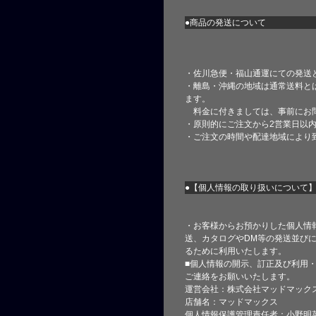
●商品の発送について
・佐川急便・福山通運にての発送
・離島・沖縄の地域は通常送料と
ます。
料金に付きましては、事前にお
・原則的にご注文から2営業日以
・ご注文の時間や配達地域により
●【個人情報の取り扱いについて
・お客様からお預かりした個人情
送、カタログやDM等の発送並びに
るために利用いたします。
■個人情報の開示、訂正及び利用
ご連絡をお願いいたします。
運営会社：株式会社マッドマック
店舗名：マッドマックス
個人情報保護管理責任者：小野明