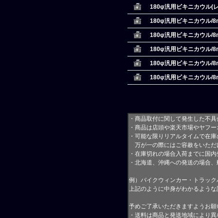
180φ汎用ビキニカウル(レ
180φ汎用ビキニカウル/
180φ汎用ビキニカウル/
180φ汎用ビキニカウル/
180φ汎用ビキニカウル/8
180φ汎用ビキニカウル/8m
・商品取付に関して発生した不具
・商品は店頭や楽天市場やヤフー
・可能な限りリアルタイムで在庫
万が一の際にはご容赦をいただ
・在庫切れの場合入荷までに国内
・北海道、沖縄への発送の場合、
例）バイクウィンカー・トラック
上記のように中身がわかるような
予めご了承いただきますようお願
・送料は商品と発送地域により異