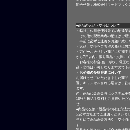
問合せ先：株式会社マッドマック
●商品の返品・交換について
・弊社、佐川急便以外での配達業
その他の配達業者の配送はご返
事前に必ずご連絡をお願い致し
・返品、交換をご希望の商品は無
・万が一お送りした商品に初期不
から7日以内に限り返品・交換に
・お客様の都合(色、形状、電圧な
品・交換は不可となりますので予
・お荷物の受取辞退に付いて
お届けさせていただきました商品
退、キャンセルされる場合は、往
ます。
尚、商品代金返金時はシステム手
10%と振込手数料もご負担いただ
せ。
●商品の交換：返品時の発送方法に
※必ず当社までご連絡くださいま
当社にて返品返金方法や、交換時
す。