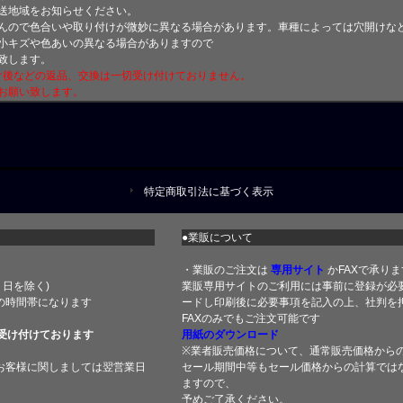
送地域をお知らせください。
んので色合いや取り付けが微妙に異なる場合があります。車種によっては穴開けな
小キズや色あいの異なる場合がありますので
致します。
付け後などの返品、交換は一切受け付けておりません。
お願い致します。
特定商取引法に基づく表示
●業販について
・業販のご注文は
専用サイト
かFAXで承りま
土・日を除く)
業販専用サイトのご利用には事前に登録が必
の時間帯になります
ードし印刷後に必要事項を記入の上、社判を押
FAXのみでもご注文可能です
受け付けております
用紙のダウンロード
※業者販売価格について、通常販売価格から
お客様に関しましては翌営業日
セール期間中等もセール価格からの計算では
ますので、
予めご了承ください。