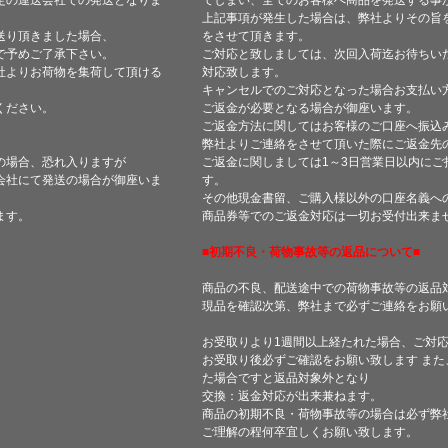
定の運送会社での発送となりま
てしまい、全てのお客様へ商品を発送する事
上記事項が発生した場合は、弊社よりその旨
送り頂きました場合、
をさせて頂きます。
で予めご了承下さい。
ご対応と致しましては、次回入荷迄お待ちい
社よりお荷物を集荷して頂ける
対応致します。
キャンセルでのご対応となった場合お支払い
ください。
ご返金が必要となる場合が御座います。
ご返金方法に関してはお客様のご口座へ振込
弊社よりご連絡をさせて頂いた際にご返金先
の場合、恐れ入りますが
ご返金に関しましては1～3日営業日以内にご
会社にて発送の場合が御座いま
す。
その他現金書留、ご購入様以外の口座名義へ
ます。
商品券等でのご返金対応は一切お受付出来ま
■初期不良・荷物事故等の返品について■
商品の不良、配送途中での荷物事故等の返品
現品を確認次第、弊社まで必ずご連絡をお願
お受取りより1週間以上経たれた場合、ご対
お受取り後必ずご確認をお願い致します ま
た場合ですと返品対象外となり
交換：返金対応が出来兼ねます。
商品の初期不良・荷物事故等の場合は必ず弊
ご理解の程何卒宜しくお願い致します。