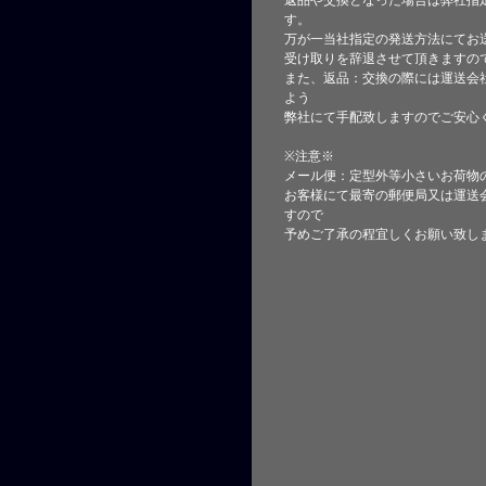
返品や交換となった場合は弊社指
す。
万が一当社指定の発送方法にてお
受け取りを辞退させて頂きますの
また、返品：交換の際には運送会
よう
弊社にて手配致しますのでご安心
※注意※
メール便：定型外等小さいお荷物
お客様にて最寄の郵便局又は運送
すので
予めご了承の程宜しくお願い致し