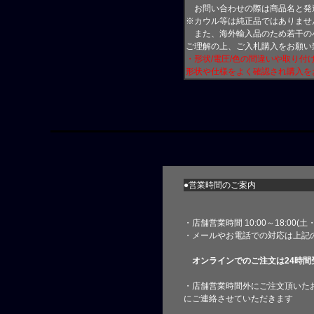
お問い合わせの際は商品名と発
※カウル等は純正品ではありませ
また、海外輸入品のため若干の
ご理解の上、ご入札購入をお願い
・形状/電圧/色の間違いや取り
形状や仕様をよく確認され購入を
●営業時間のご案内
・店舗営業時間 10:00～18:00(
・メールやお電話での対応は上記
オンラインでのご注文は24時間
・店舗営業時間外にご注文頂いた
にご連絡させていただきます