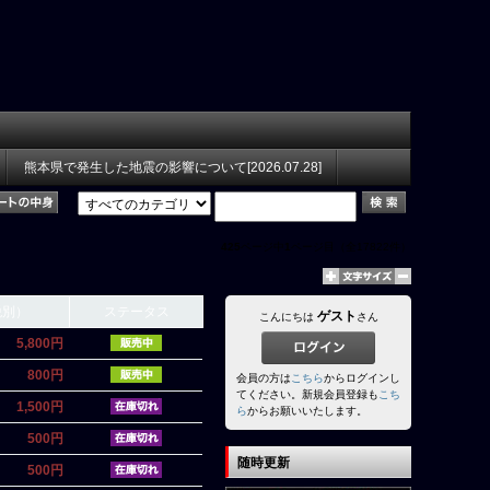
熊本県で発生した地震の影響について[2026.07.28]
425
ページ中
1
ページ目（全17822件）
税別）
ステータス
ゲスト
こんにちは
さん
5,800円
800円
会員の方は
こちら
からログインし
てください。新規会員登録も
こち
1,500円
ら
からお願いいたします。
500円
随時更新
500円