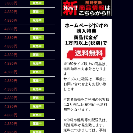
3,800円
4,880円
4,880円
4,880円
4,880円
4,880円
4,380円
4,880円
※160サイズ以上の商品は、
送料無料の対象外となりま
4,380円
す
サイズのご確認は、事前に
4,880円
お問い合わせよりお願い致
4,380円
します
4,880円
※業者販売をご利用のお客様
は2万円以上(税別)から送料
4,380円
無料となります。
4,880円
※沖縄や離島等の配送先は、
4,380円
別途送料が発生致します。
送料につきましては、事前
4,880円