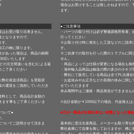
ス
場合はお受けすることは致しかねますので、
ます。
●ご注意事項
者はお受け取り出来ません。
・パーツの取り付けは必ず整備資格所有者、
送となりますので、
行ってください
ます。
※お取り付け時に発生した工賃などのご請求
加工の物に限ります。
す。
良があった場合は、商品の納期
※ご自身での取付を行った際のトラブルに関
て対応いたします
せん。
どの注文間違いを含む)による返
・商品によっては仕様が変更になる場合も御
めご了承ください
・海外輸入品商品は輸送の際の多少の小キズ
・弊社にて販売している商品は全てPL法適
（弊社発送済商品）を受取辞
・お盆休みやお正月などの長期の休みに関し
復の運賃をご負担していただき
せていただきます
休み期間中はご連絡・商品発送ができません
数料として、商品合計金額の
きます事をご了承くださいま
※合計金額が￥1000以下の場合、代金換え
ついて●
■万が一商品が出荷出来ない状態となった場合
せ。
についてご説明させて頂きま
基本的に受注生産商品、メーカーお取り寄せ
弊社倉庫にて在庫を致しておりますが、稀に