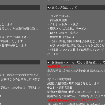
●お支払い方法について
・コンビニ後払い
・商品代金引換
となります
・クレジットカード決済
は異なり、別途送料が発生致し
・楽天あんしん支払いサービス
・ゆうちょ銀行（先払い）
問合せにてご確認下さい。
・郵便振替（先払い）
内で発送いたします
・代金引換時は別途手数料が必要となります
到着日時が異なります
(代引き手数料に関しては
こちら
をご覧くだ
・領収書については弊社では発行しておらず
なります。
】
●【受注生産・メーカー取り寄せ商品につい
●納期記載について
商品説明分に記載ある納期の営業日計算につ
報は、商品の注文の受付及び発
い。
 お客様からのお問合せに回答す
例1:2～3週間営業日
納期は4週間程お時間を頂く形となります
・提供の中止の申出は、下記まで
例2:3～4週間営業日
納期は5週間程お時間を頂く形になります。
ス
納期の例をご確認の元、ご理解を頂いた上で
●受注生産の商品のキャンセルについて
菜
当社がお伝えした納期を超過した場合のみキ