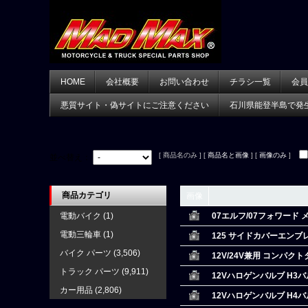
HOME
会社概要
お問い合わせ
チラシ一覧
会員
悪質サイト・偽サイトにご注意ください
石川県能登半島で発
[ 商品名のみ ] [
商品名と画像
] [
画像のみ
]
並べ替え：
商品カテゴリ
画像
電動バイク
(1)
07エルフ/07フォワード
電動三輪車
(1)
125 サイドカバーエン
バイク パーツ
(3,506)
12V/24V兼用 コンパク
トラック パーツ
(9,911)
12Vハロゲンバルブ H3
カー用品
(2,806)
12Vハロゲンバルブ H4バ