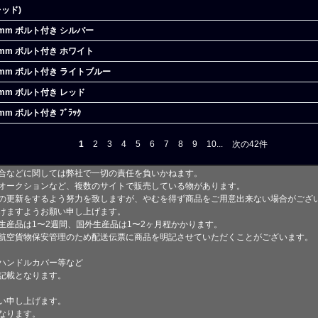
ッド)
8mm ボルト付き シルバー
8mm ボルト付き ホワイト
8mm ボルト付き ライトブルー
mm ボルト付き レッド
m ボルト付き ﾌﾞﾗｯｸ
1
2
3
4
5
6
7
8
9
10...
次の42件
合などに関しては弊社で一切の責任を負いかねます。
オークションなど、複数のサイトで販売している物があります。
の更新をするよう努力を致しますが、やむを得ず商品をご用意出来ない場合がござ
けますようお願い申し上げます。
生産品は1〜2週間、国外生産品は1〜2ヶ月程かかります。
航空貨物保安管理のため配送伝票に商品を明記させていただくことがございます。
ハンドルカバー等など
記載となります。
い申し上げます。
なります。