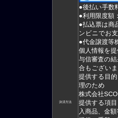
●後払い手数
●利用限度額：
●払込票は商
ンビニでお支
●代金譲渡等
個人情報を提
与信審査の結
合もございま
提供する目的
理のため
株式会社SC
提供する項目
決済方法
入商品、金額