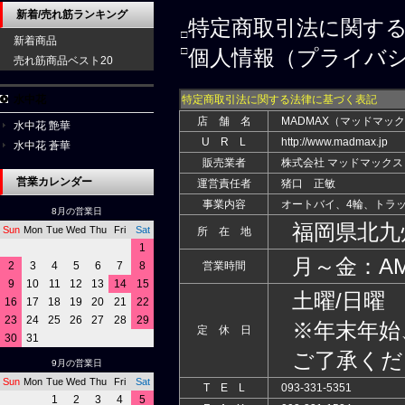
新着/売れ筋ランキング
特定商取引法に関す
□
新着商品
□
個人情報（プライバ
売れ筋商品ベスト20
水中花
特定商取引法に関する法律に基づく表記
店 舗 名
MADMAX（マッドマッ
水中花 艶華
U R L
http://www.madmax.jp
水中花 蒼華
販売業者
株式会社 マッドマックス
営業カレンダー
運営責任者
猪口 正敏
事業内容
オートバイ、4輪、トラッ
8月の営業日
福岡県北九州市
Sun
Mon
Tue
Wed
Thu
Fri
Sat
所 在 地
1
月～金：AM9:0
2
3
4
5
6
7
8
営業時間
9
10
11
12
13
14
15
土曜/日曜
16
17
18
19
20
21
22
23
24
25
26
27
28
29
※年末年始
定 休 日
30
31
ご了承くだ
9月の営業日
Sun
Mon
Tue
Wed
Thu
Fri
Sat
T E L
093-331-5351
1
2
3
4
5