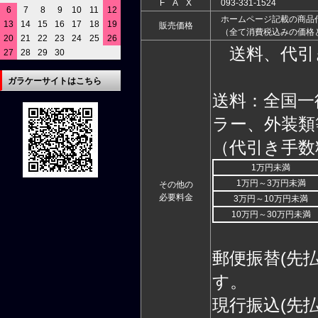
F A X
093-331-1524
6
7
8
9
10
11
12
ホームページ記載の商品
13
14
15
16
17
18
19
販売価格
（全て消費税込みの価格
20
21
22
23
24
25
26
送料、代引
27
28
29
30
ガラケーサイトはこちら
送料：全国一
ラー、外装類
（代引き手数
1万円未満
1万円～3万円未満
その他の
必要料金
3万円～10万円未満
10万円～30万円未満
郵便振替(先
す。
現行振込(先