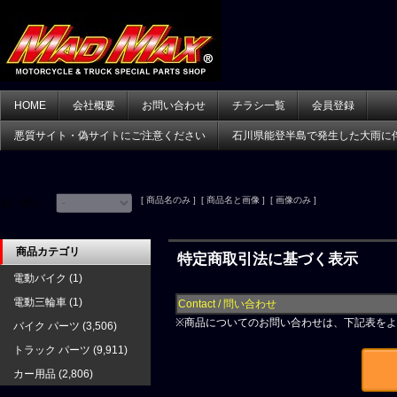
HOME
会社概要
お問い合わせ
チラシ一覧
会員登録
悪質サイト・偽サイトにご注意ください
石川県能登半島で発生した大雨に
[ 商品名のみ ] [ 商品名と画像 ] [ 画像のみ ]
並べ替え：
商品カテゴリ
特定商取引法に基づく表示
電動バイク
(1)
電動三輪車
(1)
Contact / 問い合わせ
※
商品についてのお問い合わせは、下記表をよ
バイク パーツ
(3,506)
トラック パーツ
(9,911)
カー用品
(2,806)