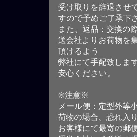
受け取りを辞退させ
すので予めご了承下
また、返品：交換の
送会社よりお荷物を
頂けるよう
弊社にて手配致しま
安心ください。
※注意※
メール便：定型外等
荷物の場合、恐れ入
お客様にて最寄の郵