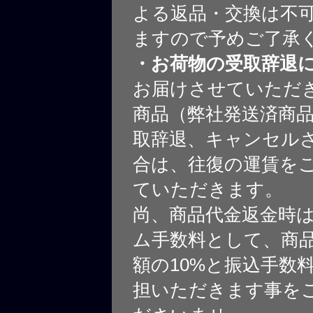
よる返品・交換は不
ますので予めご了承
・お荷物の受取辞退
お届けさせていただ
商品（弊社発送済商
取辞退、キャンセル
合は、往復の運賃を
ていただきます。
尚、商品代金返金時
ム手数料として、商
額の10%と振込手数
担いただきます事を