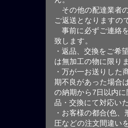
その他の配達業者の
ご返送となりますの
事前に必ずご連絡を
致します。
・返品、交換をご希
は無加工の物に限り
・万が一お送りした
期不良があった場合
の納期から7日以内に
品・交換にて対応い
・お客様の都合(色、
圧などの注文間違いを