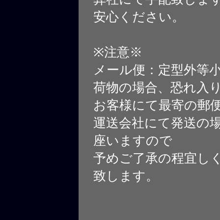
安心ください。
※注意※
メール便：定型外等
荷物の場合、恐れ入
お客様にて最寄の郵
運送会社にて発送の
座いますので
予めご了承の程宜し
致します。