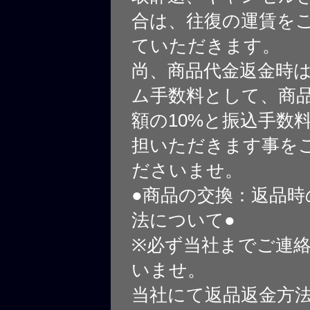
合は、往復の運賃を
ていただきます。
尚、商品代金返金時
ム手数料として、商
額の10%と振込手数
担いただきます事を
ださいませ。
●商品の交換：返品時
法について●
※必ず当社までご連
いませ。
当社にて返品返金方