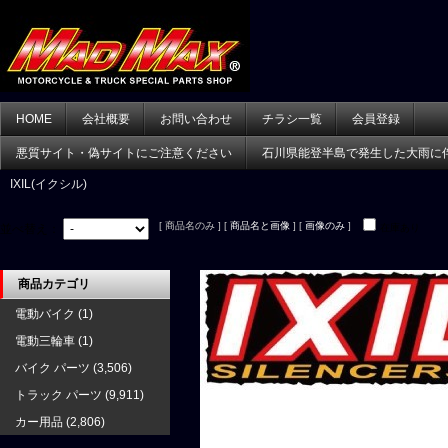
HOME
会社概要
お問い合わせ
チラシ一覧
会員登録
悪質サイト・偽サイトにご注意ください
石川県能登半島で発生した大雨に
IXIL(イクシル)
[ 商品名のみ ] [
商品名と画像
] [
画像のみ
]
並べ替え：
在庫あり
商品カテゴリ
電動バイク
(1)
電動三輪車
(1)
バイク パーツ
(3,506)
トラック パーツ
(9,911)
カー用品
(2,806)