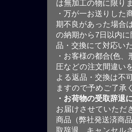
は無加工の物に限り
・万が一お送りした
期不良があった場合
の納期から7日以内に
品・交換にて対応い
・お客様の都合(色、
圧などの注文間違いを
よる返品・交換は不
ますので予めご了承
・お荷物の受取辞退
お届けさせていただ
商品（弊社発送済商
取辞退、キャンセル