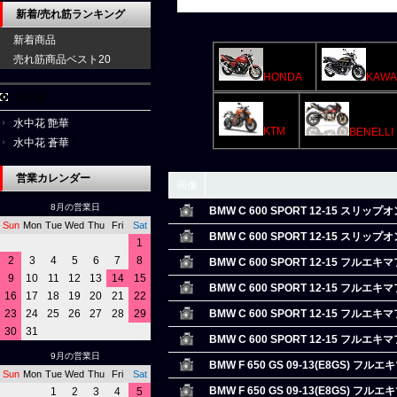
新着/売れ筋ランキング
新着商品
売れ筋商品ベスト20
HONDA
KAWA
水中花
水中花 艶華
KTM
BENELLI
水中花 蒼華
営業カレンダー
画像
8月の営業日
BMW C 600 SPORT 12-15 スリッ
Sun
Mon
Tue
Wed
Thu
Fri
Sat
BMW C 600 SPORT 12-15 スリッ
1
2
3
4
5
6
7
8
BMW C 600 SPORT 12-15 フルエキ
9
10
11
12
13
14
15
BMW C 600 SPORT 12-15 フルエキ
16
17
18
19
20
21
22
23
24
25
26
27
28
29
BMW C 600 SPORT 12-15 フルエキ
30
31
BMW C 600 SPORT 12-15 フルエキ
9月の営業日
BMW F 650 GS 09-13(E8GS) フル
Sun
Mon
Tue
Wed
Thu
Fri
Sat
BMW F 650 GS 09-13(E8GS) フル
1
2
3
4
5