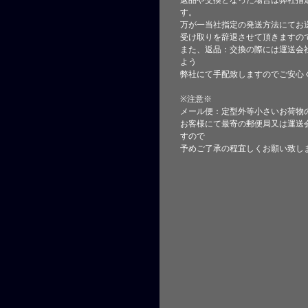
返品や交換となった場合は弊社指
す。
万が一当社指定の発送方法にてお
受け取りを辞退させて頂きますの
また、返品：交換の際には運送会
よう
弊社にて手配致しますのでご安心
※注意※
メール便：定型外等小さいお荷物
お客様にて最寄の郵便局又は運送
すので
予めご了承の程宜しくお願い致し