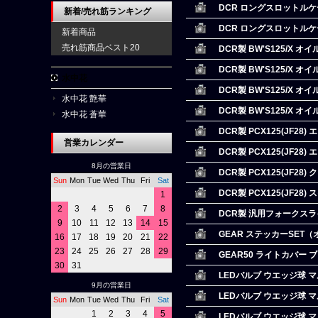
DCR ロングスロットルケーブル
新着/売れ筋ランキング
DCR ロングスロットルケーブ
新着商品
売れ筋商品ベスト20
DCR製 BW'S125/X 
DCR製 BW'S125/X 
水中花
DCR製 BW'S125/X 
水中花 艶華
DCR製 BW'S125/X 
水中花 蒼華
DCR製 PCX125(JF2
営業カレンダー
DCR製 PCX125(JF2
8月の営業日
DCR製 PCX125(JF2
Sun
Mon
Tue
Wed
Thu
Fri
Sat
DCR製 PCX125(JF2
1
2
3
4
5
6
7
8
DCR製 汎用フォークス
9
10
11
12
13
14
15
GEAR ステッカーSET
16
17
18
19
20
21
22
23
24
25
26
27
28
29
GEAR50 ライトカバー 
30
31
LEDバルブ ウエッジ球 
9月の営業日
LEDバルブ ウエッジ球 
Sun
Mon
Tue
Wed
Thu
Fri
Sat
1
2
3
4
5
LEDバルブ ウエッジ球 