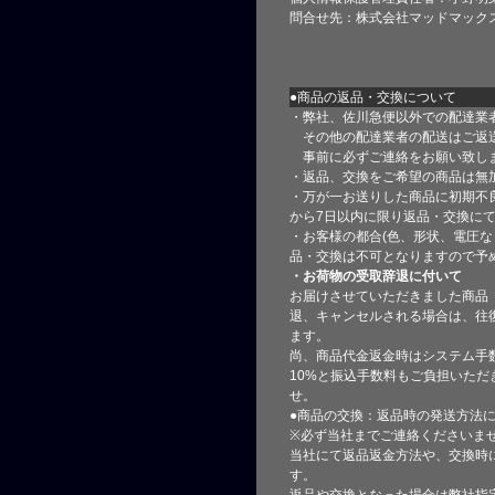
問合せ先：株式会社マッドマック
●商品の返品・交換について
・弊社、佐川急便以外での配達業
その他の配達業者の配送はご返
事前に必ずご連絡をお願い致し
・返品、交換をご希望の商品は無
・万が一お送りした商品に初期不
から7日以内に限り返品・交換に
・お客様の都合(色、形状、電圧な
品・交換は不可となりますので予
・お荷物の受取辞退に付いて
お届けさせていただきました商品
退、キャンセルされる場合は、往
ます。
尚、商品代金返金時はシステム手
10%と振込手数料もご負担いただ
せ。
●商品の交換：返品時の発送方法に
※必ず当社までご連絡くださいま
当社にて返品返金方法や、交換時
す。