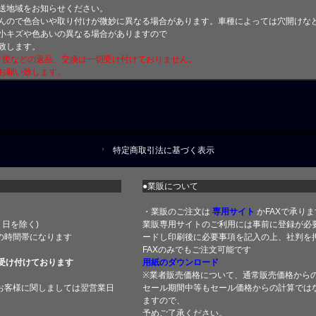
送地域をお知らせください。
んので色合いや取り付けが微妙に異なる場合があります。車種によっては穴開けな
小キズや色あいの異なる場合がありますので
致します。
付け後などの返品、交換は一切受け付けておりません。
お願い致します。
特定商取引法に基づく表示
●業販について
・業販のご注文は
専用サイト
かFAXで承りま
土・日を除く)
業販専用サイトのご利用には事前に登録が必
の時間帯になります
ードし印刷後に必要事項を記入の上、社判を押
FAXのみでもご注文可能です
受け付けております
用紙のダウンロード
※業者販売価格について、通常販売価格から
お客様に関しましては翌営業日
セール期間中等もセール価格からの計算では
ますので、
予めご了承ください。