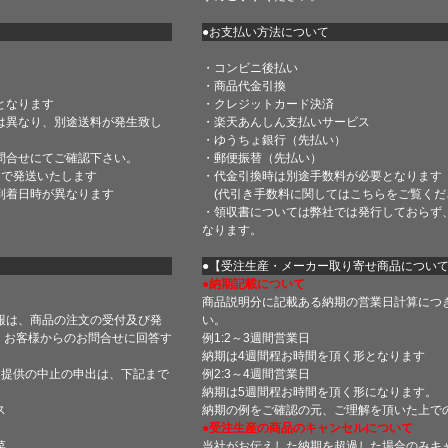
●お支払い方法について
・コンビニ後払い
・商品代金引換
となります
・クレジットカード決済
は異なり、別途送料が発生致し
・楽天あんしん支払いサービス
・ゆうちょ銀行（先払い）
問合せにてご確認下さい。
・郵便振替（先払い）
内で発送いたします
・代金引換時は別途手数料が必要となります
到着日時が異なります
(代引き手数料に関しては
こちら
をご覧くだ
・領収書については弊社では発行しておらず
なります。
】
●【受注生産・メーカー取り寄せ商品につい
●納期記載について
商品説明分に記載ある納期の営業日計算につ
報は、商品の注文の受付及び発
い。
 お客様からのお問合せに回答す
例1:2～3週間営業日
納期は4週間程お時間を頂く形となります
・提供の中止の申出は、下記まで
例2:3～4週間営業日
納期は5週間程お時間を頂く形になります。
ス
納期の例をご確認の元、ご理解を頂いた上で
●受注生産の商品のキャンセルについて
菜
当社がお伝えした納期を超過した場合のみキ