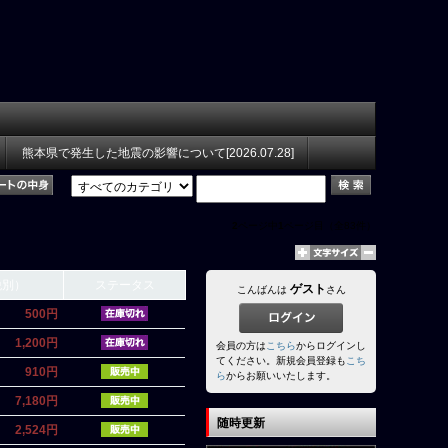
熊本県で発生した地震の影響について[2026.07.28]
2
ページ中
1
ページ目（全83件）
税別）
ステータス
ゲスト
こんばんは
さん
500円
1,200円
会員の方は
こちら
からログインし
てください。新規会員登録も
こち
910円
ら
からお願いいたします。
7,180円
随時更新
2,524円