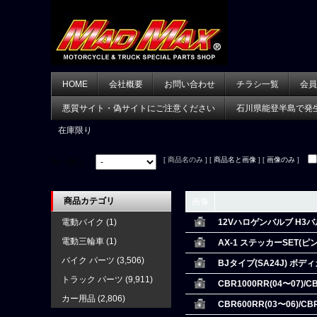
HOME
会社概要
お問い合わせ
チラシ一覧
会員
悪質サイト・偽サイトにご注意ください
石川県能登半島で発
在庫限り
[ 商品名のみ ] [
商品名と画像
] [
画像のみ
]
並べ替え：
商品カテゴリ
画像
電動バイク
(1)
12Vハロゲンバルブ H3
電動三輪車
(1)
AX-1 ステッカーSET(ピ
バイク パーツ
(3,506)
BJタイプ(SA24J) ボ
トラック パーツ
(9,911)
CBR1000RR(04〜07
カー用品
(2,806)
CBR600RR(03〜06)