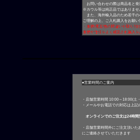
お問い合わせの際は商品名と発
※カウル等は純正品ではありませ
また、海外輸入品のため若干の
ご理解の上、ご入札購入をお願い
・形状/電圧/色の間違いや取り
形状や仕様をよく確認され購入を
●営業時間のご案内
・店舗営業時間 10:00～18:00(
・メールやお電話での対応は上記
オンラインでのご注文は24時間
・店舗営業時間外にご注文頂いた
にご連絡させていただきます