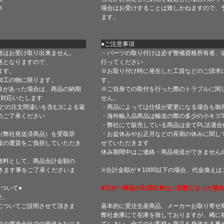
ス
場合はお受けすることは致しかねますので、
ます。
●ご注意事項
者はお受け取り出来ません。
・パーツの取り付けは必ず整備資格所有者、
送となりますので、
行ってください
ます。
※お取り付け時に発生した工賃などのご請求
加工の物に限ります。
す。
良があった場合は、商品の納期
※ご自身での取付を行った際のトラブルに関
て対応いたします
せん。
どの注文間違いを含む)による返
・商品によっては仕様が変更になる場合も御
めご了承ください
・海外輸入品商品は輸送の際の多少の小キズ
・弊社にて販売している商品は全てPL法適
（弊社発送済商品）を受取辞
・お盆休みやお正月などの長期の休みに関し
復の運賃をご負担していただき
せていただきます
休み期間中はご連絡・商品発送ができません
数料として、商品合計金額の
きます事をご了承くださいま
※合計金額が￥1000以下の場合、代金換え
ついて●
■万が一商品が出荷出来ない状態となった場合
せ。
についてご説明させて頂きま
基本的に受注生産商品、メーカーお取り寄せ
弊社倉庫にて在庫を致しておりますが、稀に