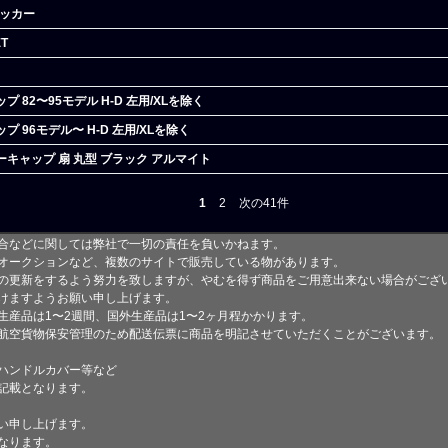
テッカー
T
 82〜95モデル H-D 左用/XLを除く
 96モデル〜 H-D 左用/XLを除く
キャップ 扇 丸型 ブラック アルマイト
1
2
次の41件
合などに関しては弊社で一切の責任を負いかねます。
オークションなど、複数のサイトで販売している物があります。
の更新をするよう努力を致しますが、やむを得ず商品をご用意出来ない場合がござ
けますようお願い申し上げます。
生産品は1〜2週間、国外生産品は1〜2ヶ月程かかります。
航空貨物保安管理のため配送伝票に商品を明記させていただくことがございます。
ハンドルカバー等など
記載となります。
い申し上げます。
なります。