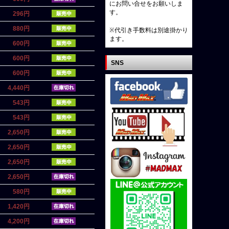
にお問い合せをお願いしま
す。
296円
880円
※代引き手数料は別途掛かり
ます。
600円
600円
SNS
600円
4,440円
543円
543円
2,650円
2,650円
2,650円
2,650円
580円
1,420円
4,200円