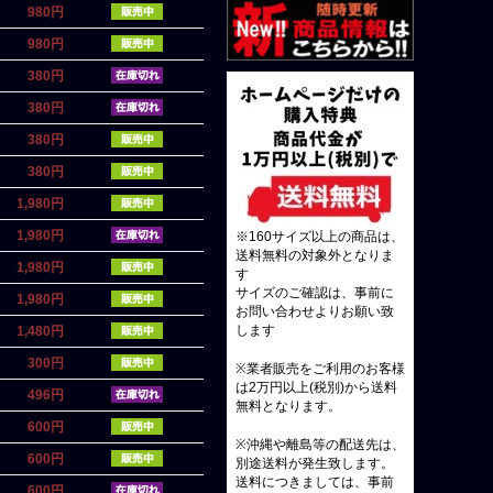
980円
980円
380円
380円
380円
380円
1,980円
1,980円
※160サイズ以上の商品は、
送料無料の対象外となりま
1,980円
す
サイズのご確認は、事前に
1,980円
お問い合わせよりお願い致
1,480円
します
300円
※業者販売をご利用のお客様
は2万円以上(税別)から送料
496円
無料となります。
600円
※沖縄や離島等の配送先は、
600円
別途送料が発生致します。
送料につきましては、事前
600円