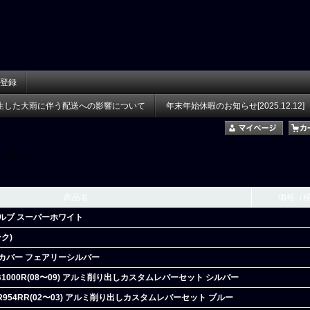
登録
生した大雨に伴う配送への影響について
年末年始休暇のお知らせ[2025.12.12]
在庫あり
商品名
価格（
バルブ スーパーホワイト
ンク)
ディカバー フェアリーシルバー
)/CB1000R(08〜09) アルミ削り出しカスタムレバーセット シルバー
/CBR954RR(02〜03) アルミ削り出しカスタムレバーセット ブルー