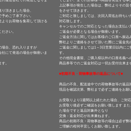
定の運送会社での発送となりま
てしまい、全てのお客様へ商品を発送する事
上記事項が発生した場合は、弊社よりその旨
送り頂きました場合、
をさせて頂きます。
で予めご了承下さい。
ご対応と致しましては、次回入荷迄お待ちい
社よりお荷物を集荷して頂ける
対応致します。
キャンセルでのご対応となった場合お支払い
ください。
ご返金が必要となる場合が御座います。
ご返金方法に関してはお客様のご口座へ振込
弊社よりご連絡をさせて頂いた際にご返金先
の場合、恐れ入りますが
ご返金に関しましては1～3日営業日以内にご
会社にて発送の場合が御座いま
す。
その他現金書留、ご購入様以外の口座名義へ
ます。
商品券等でのご返金対応は一切お受付出来ま
■初期不良・荷物事故等の返品について■
商品の不良、配送途中での荷物事故等の返品
現品を確認次第、弊社まで必ずご連絡をお願
お受取りより1週間以上経たれた場合、ご対
お受取り後必ずご確認をお願い致します ま
た場合ですと返品対象外となり
交換：返金対応が出来兼ねます。
商品の初期不良・荷物事故等の場合は必ず弊
ご理解の程何卒宜しくお願い致します。