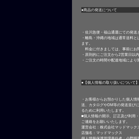
●商品の発送について
・佐川急便・福山通運にての発送
・離島・沖縄の地域は通常送料と
ます。
料金に付きましては、事前にお
・原則的にご注文から2営業日以
・ご注文の時間や配達地域により
●【個人情報の取り扱いについて
・お客様からお預かりした個人情
送、カタログやDM等の発送並びに
るために利用いたします。
■個人情報の開示、訂正及び利用
ご連絡をお願いいたします。
運営会社：株式会社マッドマック
店舗名：マッドマックス
個人情報保護管理責任者：小野明