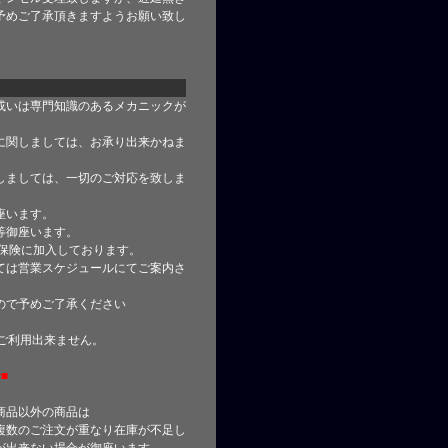
予めご了承頂きますようお願い致し
或いは専門知識のあるメカニックが
に関しましては、お承り出来かねま
しましては、一切のご対応を致しま
座います。
等御座います。
合保険に加入しております。
ては営業スケジュールにてご案内さ
ので予めご了承ください
はご利用出来ません。
■
商品以外の商品は
複数のご注文が重なり在庫が不足し