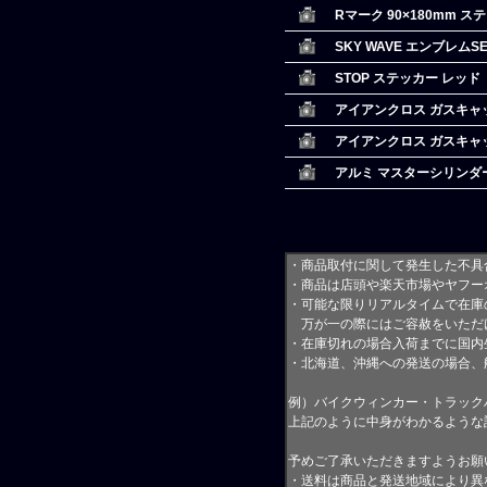
Rマーク 90×180mm ス
SKY WAVE エンブレムSE
STOP ステッカー レッド
アイアンクロス ガスキャップ
アイアンクロス ガスキャップ
アルミ マスターシリンダー
・商品取付に関して発生した不具
・商品は店頭や楽天市場やヤフー
・可能な限りリアルタイムで在庫
万が一の際にはご容赦をいただ
・在庫切れの場合入荷までに国内
・北海道、沖縄への発送の場合、
例）バイクウィンカー・トラック
上記のように中身がわかるような
予めご了承いただきますようお願
・送料は商品と発送地域により異