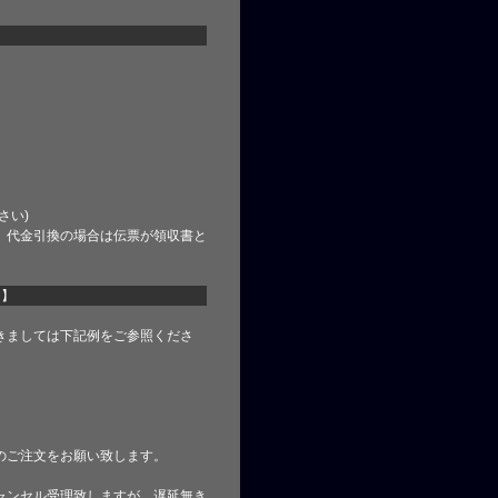
さい)
、代金引換の場合は伝票が領収書と
て】
きましては下記例をご参照くださ
のご注文をお願い致します。
ャンセル受理致しますが、遅延無き