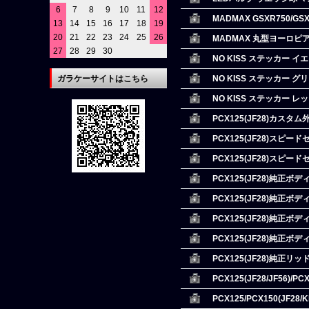
6
7
8
9
10
11
12
MADMAX GSXR750/
13
14
15
16
17
18
19
20
21
22
23
24
25
26
MADMAX 丸型ヨーロピ
27
28
29
30
NO KISS ステッカー イ
ガラケーサイトはこちら
NO KISS ステッカー グ
NO KISS ステッカー レ
PCX125(JF28)カス
PCX125(JF28)スピ
PCX125(JF28)スピ
PCX125(JF28)純正
PCX125(JF28)純正
PCX125(JF28)純正
PCX125(JF28)純正
PCX125(JF28)純正
PCX125(JF28/JF56)
PCX125/PCX150(JF