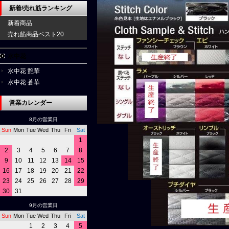
新着/売れ筋ランキング
新着商品
売れ筋商品ベスト20
水中花
水中花 艶華
水中花 蒼華
営業カレンダー
8月の営業日
Sun
Mon
Tue
Wed
Thu
Fri
Sat
1
2
3
4
5
6
7
8
9
10
11
12
13
14
15
16
17
18
19
20
21
22
23
24
25
26
27
28
29
30
31
9月の営業日
Sun
Mon
Tue
Wed
Thu
Fri
Sat
1
2
3
4
5