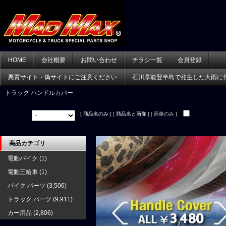
HOME
会社概要
お問い合わせ
チラシ一覧
会員登録
悪質サイト・偽サイトにご注意ください
石川県能登半島で発生した大雨に
トラック ハンドルカバー
[
商品名のみ
] [
商品名と画像
] [ 画像のみ ]
並べ替え：
在庫あり
商品カテゴリ
電動バイク
(1)
電動三輪車
(1)
バイク パーツ
(3,506)
トラック パーツ
(9,911)
カー用品
(2,806)