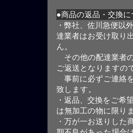
●商品の返品・交換に
・弊社、佐川急便以
達業者はお受け取り
ん。
その他の配達業者の
ご返送となりますの
事前に必ずご連絡を
致します。
・返品、交換をご希
は無加工の物に限り
・万が一お送りした
期不良があった場合