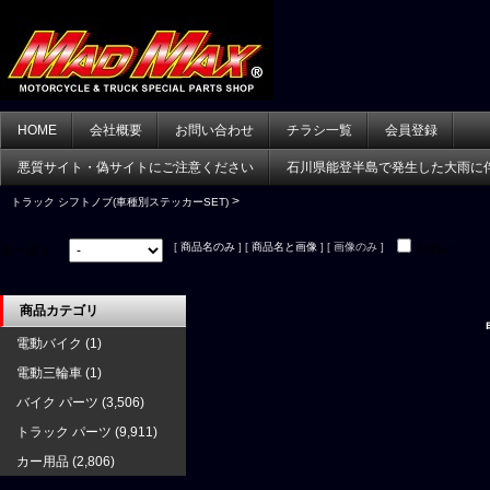
HOME
会社概要
お問い合わせ
チラシ一覧
会員登録
悪質サイト・偽サイトにご注意ください
石川県能登半島で発生した大雨に
>
トラック シフトノブ(車種別ステッカーSET)
[
商品名のみ
] [
商品名と画像
] [ 画像のみ ]
並べ替え：
在庫あり
商品カテゴリ
電動バイク
(1)
電動三輪車
(1)
バイク パーツ
(3,506)
トラック パーツ
(9,911)
カー用品
(2,806)