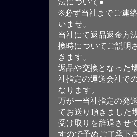
法について●
※必ず当社までご連
いませ。
当社にて返品返金方
換時についてご説明
きます。
返品や交換となった
社指定の運送会社で
なります。
万が一当社指定の発
てお送り頂きました
受け取りを辞退させ
すので予めご了承下