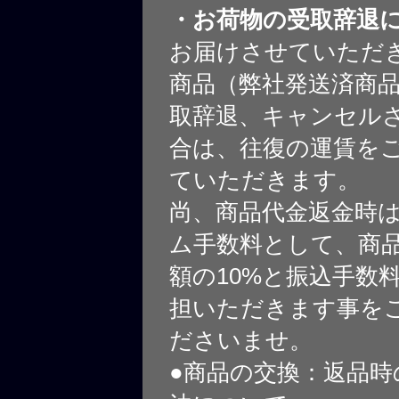
・お荷物の受取辞退
お届けさせていただ
商品（弊社発送済商
取辞退、キャンセル
合は、往復の運賃を
ていただきます。
尚、商品代金返金時
ム手数料として、商
額の10%と振込手数
担いただきます事を
ださいませ。
●商品の交換：返品時