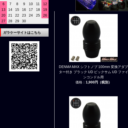
6
7
8
9
10
11
12
13
14
15
16
17
18
19
20
21
22
23
24
25
26
27
28
29
30
ガラケーサイトはこちら
DENMA MAX シフトノブ 100mm 変換アダプ
ター付き ブラック UD ビックサム UD ファ
ンコンドル用
価格：
1,900円（税別）