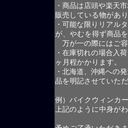
・商品は店頭や楽天
販売している物があ
・可能な限りリアル
が、やむを得ず商品
万が一の際にはご容
・在庫切れの場合入荷
ヶ月程かかります。
・北海道、沖縄への発
品を明記させていた
例）バイクウィンカ
上記のように中身が