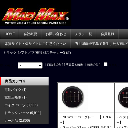
HOME
会社概要
お問い合わせ
チラシ一覧
会員登録
悪質サイト・偽サイトにご注意ください
石川県能登半島で発生した大雨に
トラック シフトノブ(車種別ステッカーSET)
[
商品名のみ
] [
商品名と画像
] [ 画像のみ ]
並べ替え：
在庫あり
商品カテゴリ
電動バイク
(1)
電動三輪車
(1)
バイク パーツ
(3,506)
トラック パーツ
(9,911)
・NEWスーパーグレート【H19.4
・ベスト
カー用品
(2,806)
～】
～】
・スーパーグレート/2000【H10.4
・07フ