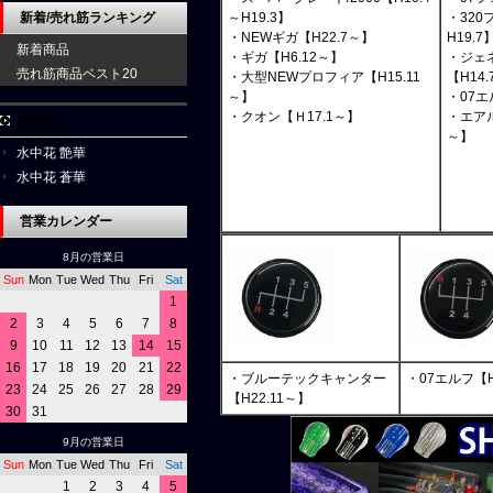
新着/売れ筋ランキング
～H19.3】
・320
・NEWギガ【H22.7～】
H19.7
新着商品
・ギガ【H6.12～】
・ジェ
売れ筋商品ベスト20
・大型NEWプロフィア【H15.11
【H14.
～】
・07
・クオン【Ｈ17.1～】
・エアル
水中花
～】
水中花 艶華
水中花 蒼華
営業カレンダー
8月の営業日
Sun
Mon
Tue
Wed
Thu
Fri
Sat
1
2
3
4
5
6
7
8
9
10
11
12
13
14
15
16
17
18
19
20
21
22
・ブルーテックキャンター
・07エルフ【H
23
24
25
26
27
28
29
【H22.11～】
30
31
9月の営業日
Sun
Mon
Tue
Wed
Thu
Fri
Sat
1
2
3
4
5