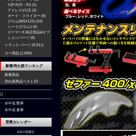
YZF-R25・R3
(3)
アドレスV125
(3)
ガード・スライダー
(6)
グロム(MSX125)
(34)
シート(グロム)
(0)
ズーマーX 純正部品&オプ
ションパーツ
(6)
トラック パーツ
(9,911)
カー用品
(2,806)
新着/売れ筋ランキング
新着商品
売れ筋商品ベスト20
水中花
水中花 艶華
水中花 蒼華
営業カレンダー
8月の営業日