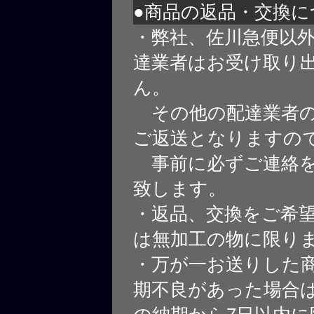
●商品の返品・交換に
・弊社、佐川急便以
達業者はお受け取り
ん。
その他の配達業者の
ご返送となりますの
事前に必ずご連絡を
致します。
・返品、交換をご希
は無加工の物に限り
・万が一お送りした
期不良があった場合