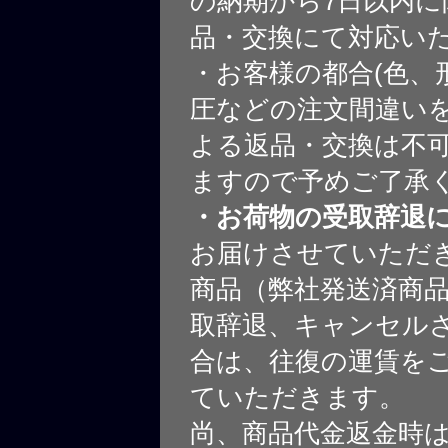
の納期から7日以内に
品・交換にて対応い
・お客様の都合(色、
圧などの注文間違いを
よる返品・交換は不
ますので予めご了承
・お荷物の受取辞退
お届けさせていただ
商品（弊社発送済商
取辞退、キャンセル
合は、往復の運賃を
ていただきます。
尚、商品代金返金時