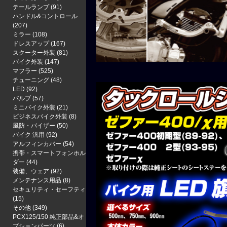
テールランプ
(91)
ハンドル&コントロール
(207)
ミラー
(108)
ドレスアップ
(167)
スクーター外装
(81)
バイク外装
(147)
マフラー
(525)
チューニング
(48)
LED
(92)
バルブ
(57)
ミニバイク外装
(21)
ビジネスバイク外装
(8)
風防・バイザー
(50)
バイク 汎用
(92)
アルフィンカバー
(54)
携帯・スマートフォンホル
ダー
(44)
装備、ウェア
(92)
メンテナンス用品
(8)
セキュリティ・セーフティ
(15)
その他
(349)
PCX125/150 純正部品&オ
プションパーツ
(6)