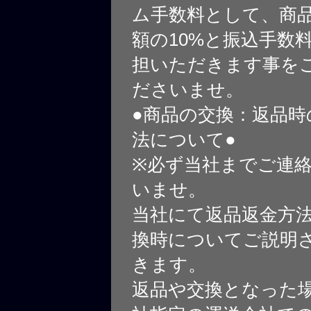
ム手数料として、商
額の10%と振込手数
担いただきます事を
ださいませ。
●商品の交換：返品時
法について●
※必ず当社までご連
いませ。
当社にて返品返金方
換時についてご説明
きます。
返品や交換となった