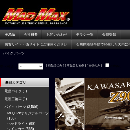
HOME
会社概要
お問い合わせ
チラシ一覧
会員登録
悪質サイト・偽サイトにご注意ください
石川県能登半島で発生した大雨に
バイク パーツ
[
商品名のみ
] [
商品名と画像
] [ 画像のみ ]
並べ替え：
在庫あり
商品カテゴリ
電動バイク
(1)
電動三輪車
(1)
バイク パーツ
(3,506)
Mr.Quickオリジナルパーツ
(150)
ヘッドライト
(98)
ウインカー
(565)