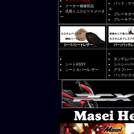
▼メーター関連
パッド・ケ
メーター補修部品
ル
汎用ミニスピードメータ
ブレーキホ
ー
ブレーキア
タンデムバ
シートASSY
シーシーバ
シートカバー/レザー
グラブバー
バックレス