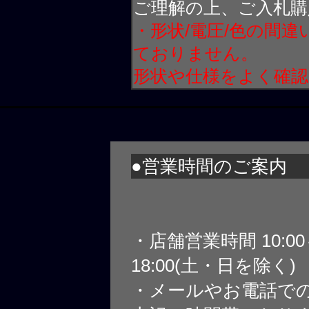
ご理解の上、ご入札購
・形状/電圧/色の間
ておりません。
形状や仕様をよく確
●営業時間のご案内
・店舗営業時間 10:0
18:00(土・日を除く)
・メールやお電話で