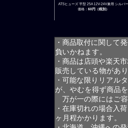
ATSヒューズ 平型 25A 12V-24V兼用 シルバ
価格：
60円（税別）
・商品取付に関して発
負いかねます。
・商品は店頭や楽天
販売している物があ
・可能な限りリアル
が、やむを得ず商品
万が一の際にはご容
・在庫切れの場合入荷
ヶ月程かかります。
・北海道、沖縄への発