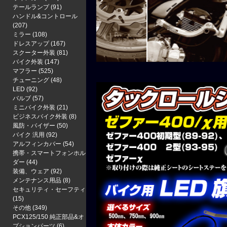
テールランプ
(91)
ハンドル&コントロール
(207)
ミラー
(108)
ドレスアップ
(167)
スクーター外装
(81)
バイク外装
(147)
マフラー
(525)
チューニング
(48)
LED
(92)
バルブ
(57)
ミニバイク外装
(21)
ビジネスバイク外装
(8)
風防・バイザー
(50)
バイク 汎用
(92)
アルフィンカバー
(54)
携帯・スマートフォンホル
ダー
(44)
装備、ウェア
(92)
メンテナンス用品
(8)
セキュリティ・セーフティ
(15)
その他
(349)
PCX125/150 純正部品&オ
プションパーツ
(6)