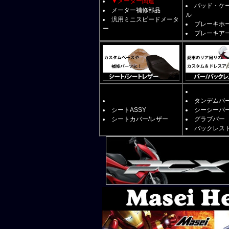
▼メーター関連
パッド・ケ
メーター補修部品
ル
汎用ミニスピードメータ
ブレーキホ
ー
ブレーキア
タンデムバ
シートASSY
シーシーバ
シートカバー/レザー
グラブバー
バックレス