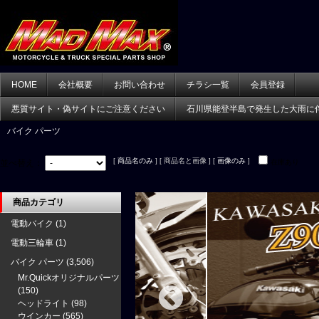
HOME
会社概要
お問い合わせ
チラシ一覧
会員登録
悪質サイト・偽サイトにご注意ください
石川県能登半島で発生した大雨に
バイク パーツ
[
商品名のみ
] [ 商品名と画像 ] [
画像のみ
]
並べ替え：
在庫あり
商品カテゴリ
電動バイク
(1)
電動三輪車
(1)
バイク パーツ
(3,506)
Mr.Quickオリジナルパーツ
(150)
ヘッドライト
(98)
ウインカー
(565)