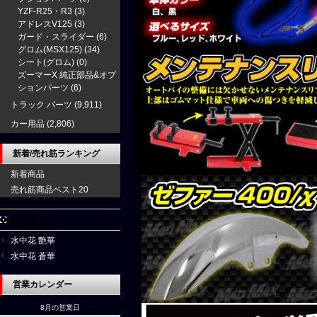
YZF-R25・R3
(3)
アドレスV125
(3)
ガード・スライダー
(6)
グロム(MSX125)
(34)
シート(グロム)
(0)
ズーマーX 純正部品&オプ
ションパーツ
(6)
トラック パーツ
(9,911)
カー用品
(2,806)
新着/売れ筋ランキング
新着商品
売れ筋商品ベスト20
水中花
水中花 艶華
水中花 蒼華
営業カレンダー
8月の営業日