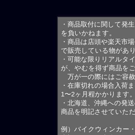
・商品取付に関して発
を負いかねます。
・商品は店頭や楽天市
で販売している物があ
・可能な限りリアルタ
が、やむを得ず商品を
万が一の際にはご容赦
・在庫切れの場合入荷ま
1〜2ヶ月程かかります
・北海道、沖縄への発送
商品を明記させていた
例）バイクウィンカー