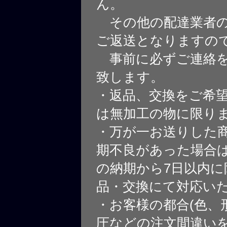
ん。
その他の配達業者の
ご返送となりますの
事前に必ずご連絡を
致します。
・返品、交換をご希
は無加工の物に限り
・万が一お送りした
期不良があった場合
の納期から7日以内に
品・交換にて対応い
・お客様の都合(色、
圧などの注文間違いを