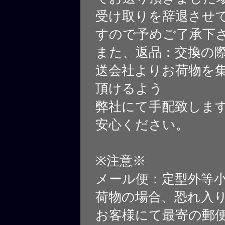
受け取りを辞退させ
すので予めご了承下
また、返品：交換の
送会社よりお荷物を
頂けるよう
弊社にて手配致しま
安心ください。
※注意※
メール便：定型外等
荷物の場合、恐れ入
お客様にて最寄の郵