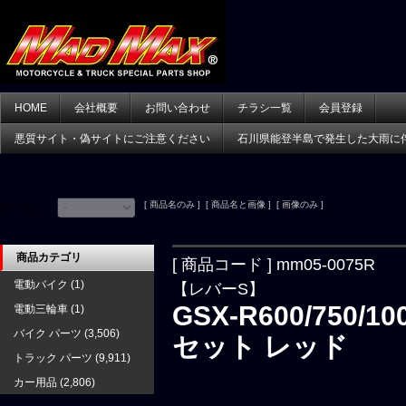
HOME
会社概要
お問い合わせ
チラシ一覧
会員登録
悪質サイト・偽サイトにご注意ください
石川県能登半島で発生した大雨に
[ 商品名のみ ] [ 商品名と画像 ] [ 画像のみ ]
並べ替え：
商品カテゴリ
[ 商品コード ] mm05-0075R
電動バイク
(1)
【レバーS】
GSX-R600/75
電動三輪車
(1)
バイク パーツ
(3,506)
セット レッド
トラック パーツ
(9,911)
カー用品
(2,806)