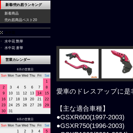
新着/売れ筋ランキング
新着商品
売れ筋商品ベスト20
水中花
水中花 艶華
水中花 蒼華
営業カレンダー
8月の営業日
Sun
Mon
Tue
Wed
Thu
Fri
Sat
1
2
3
4
5
6
7
8
愛車のドレスアップに是
9
10
11
12
13
14
15
16
17
18
19
20
21
22
23
24
25
26
27
28
29
【主な適合車種】
30
31
●GSXR600(1997-2003)
9月の営業日
●GSXR750(1996-2003)
Sun
Mon
Tue
Wed
Thu
Fri
Sat
1
2
3
4
5