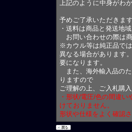
上記のように中身がわ
予めご了承いただきま
・送料は商品と発送地
お問い合わせの際は商
※カウル等は純正品で
異なる場合があります
要になります。
また、海外輸入品のた
りますので
ご理解の上、ご入札購
・形状/電圧/色の間違
けておりません。
形状や仕様をよく確認