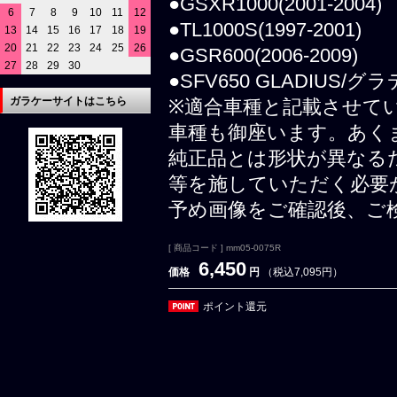
●GSXR1000(2001-2004)
6
7
8
9
10
11
12
●TL1000S(1997-2001)
13
14
15
16
17
18
19
20
21
22
23
24
25
26
●GSR600(2006-2009)
27
28
29
30
●SFV650 GLADIUS/グラ
ガラケーサイトはこちら
※適合車種と記載させて
車種も御座います。あく
純正品とは形状が異なる
等を施していただく必要
予め画像をご確認後、ご
[ 商品コード ] mm05-0075R
6,450
価格
円
（税込7,095円）
ポイント還元