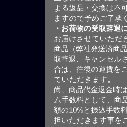
よる返品・交換は不
ますので予めご了承
・お荷物の受取辞退
お届けさせていただ
商品（弊社発送済商
取辞退、キャンセル
合は、往復の運賃を
ていただきます。
尚、商品代金返金時
ム手数料として、商
額の10%と振込手数
担いただきます事を