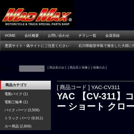
HOME
会社概要
お問い合わせ
チラシ一覧
会員登録
悪質サイト・偽サイトにご注意ください
石川県能登半島で発生した大雨に
[ 商品名のみ ] [ 商品名と画像 ] [ 画像のみ ]
並べ替え：
商品カテゴリ
[ 商品コード ] YAC-CV311
YAC 【CV-31
電動バイク
(1)
電動三輪車
(1)
ー ショート クロ
バイク パーツ
(3,506)
トラック パーツ
(9,911)
カー用品
(2,806)