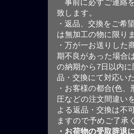
事前に必ずご連絡を
致します。
・返品、交換をご希
は無加工の物に限り
・万が一お送りした
期不良があった場合
の納期から7日以内に
品・交換にて対応い
・お客様の都合(色、
圧などの注文間違いを
よる返品・交換は不
ますので予めご了承
・お荷物の受取辞退