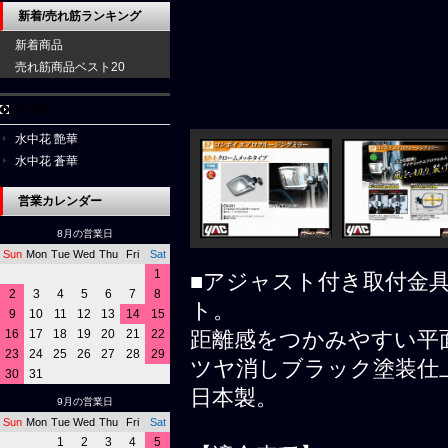
新着/売れ筋ランキング
新着商品
売れ筋商品ベスト20
水中花
水中花 艶華
水中花 蒼華
営業カレンダー
8月の営業日
Sun
Mon
Tue
Wed
Thu
Fri
Sat
1
■アジャスト付き取付金
2
3
4
5
6
7
8
ト。
9
10
11
12
13
14
15
16
17
18
19
20
21
22
距離感をつかみやすい平
23
24
25
26
27
28
29
ツヤ消しブラック塗装仕
30
31
日本製。
9月の営業日
Sun
Mon
Tue
Wed
Thu
Fri
Sat
1
2
3
4
5