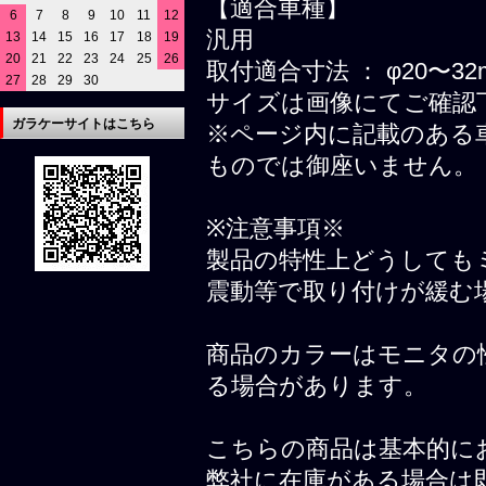
【適合車種】
6
7
8
9
10
11
12
汎用
13
14
15
16
17
18
19
20
21
22
23
24
25
26
取付適合寸法 ： φ20〜32
27
28
29
30
サイズは画像にてご確認
ガラケーサイトはこちら
※ページ内に記載のある
ものでは御座いません。
※注意事項※
製品の特性上どうしても
震動等で取り付けが緩む
商品のカラーはモニタの
る場合があります。
こちらの商品は基本的に
弊社に在庫がある場合は