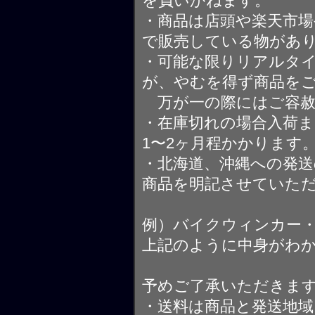
を負いかねます。
・商品は店頭や楽天市
で販売している物があ
・可能な限りリアルタ
が、やむを得ず商品を
万が一の際にはご容赦
・在庫切れの場合入荷ま
1〜2ヶ月程かかります
・北海道、沖縄への発送
商品を明記させていた
例）バイクウィンカー
上記のように中身がわ
予めご了承いただきま
・送料は商品と発送地