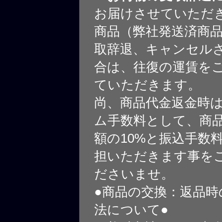
お届けさせていただ
商品（弊社発送済商
取辞退、キャンセル
合は、往復の運賃を
ていただきます。
尚、商品代金返金時
ム手数料として、商
額の10%と振込手数
担いただきます事を
ださいませ。
●商品の交換：返品時
法について●