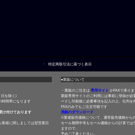
特定商取引法に基づく表示
●業販について
・業販のご注文は
専用サイト
かFAXで承りま
土・日を除く)
業販専用サイトのご利用には事前に登録が必
の時間帯になります
ードし印刷後に必要事項を記入の上、社判を押
FAXのみでもご注文可能です
受け付けております
用紙のダウンロード
※業者販売価格について、通常販売価格から
お客様に関しましては翌営業日
セール期間中等もセール価格からの計算では
ますので、
予めご了承ください。