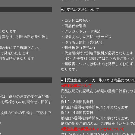
●お支払い方法について
・コンビニ後払い
・商品代金引換
となります
・クレジットカード決済
は異なり、別途送料が発生致し
・楽天あんしん支払いサービス
・ゆうちょ銀行（先払い）
問合せにてご確認下さい。
・郵便振替（先払い）
内で発送いたします
・代金引換時は別途手数料が必要となります
到着日時が異なります
(代引き手数料に関しては
こちら
をご覧くだ
・領収書については弊社では発行しておらず
なります。
】
●【受注生産・メーカー取り寄せ商品につい
●納期記載について
商品説明分に記載ある納期の営業日計算につ
報は、商品の注文の受付及び発
い。
 お客様からのお問合せに回答す
例1:2～3週間営業日
納期は4週間程お時間を頂く形となります
・提供の中止の申出は、下記まで
例2:3～4週間営業日
納期は5週間程お時間を頂く形になります。
ス
納期の例をご確認の元、ご理解を頂いた上で
●受注生産の商品のキャンセルについて
菜
当社がお伝えした納期を超過した場合のみキ