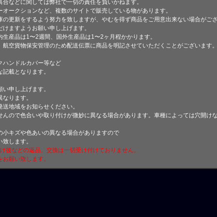
具合などに関しては弊社で一切の責任を負いかねます。
ーオークションなど、複数のサイトで販売している物があります。
庫の更新をするよう努力を致しますが、やむを得ず商品をご用意出来ない場合がご
けますようお願い申し上げます。
生産品は1〜2週間、国外生産品は1〜2ヶ月程かかります。
、航空貨物保安管理のため配送伝票に商品を明記させていただくことがございます
クハンドルカバー等など
な記載となります。
願い申し上げます。
異なります。
発送地域をお知らせください。
せんので色合いや取り付けが微妙に異なる場合があります。車種によっては穴開け
小キズや色あいの異なる場合がありますので
い致します。
付け後などの返品、交換は一切受け付けておりません。
をお願い致します。