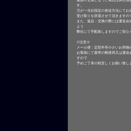
返品や交換となった場合は弊社指
す。
万が一当社指定の発送方法にてお
受け取りを辞退させて頂きますの
また、返品：交換の際には運送会
よう
弊社にて手配致しますのでご安心
※注意※
メール便：定型外等小さいお荷物
お客様にて最寄の郵便局又は運送
すので
予めご了承の程宜しくお願い致し