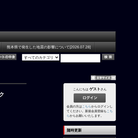
熊本県で発生した地震の影響について[2026.07.28]
ゲスト
こんにちは
さん
ク
会員の方は
こちら
からログインし
てください。新規会員登録も
こち
ら
からお願いいたします。
随時更新