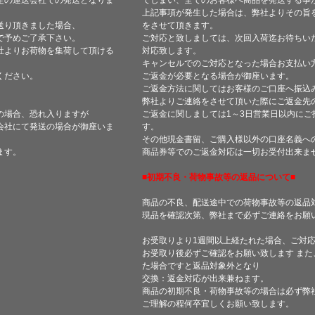
定の運送会社での発送となりま
てしまい、全てのお客様へ商品を発送する事
上記事項が発生した場合は、弊社よりその旨
送り頂きました場合、
をさせて頂きます。
で予めご了承下さい。
ご対応と致しましては、次回入荷迄お待ちい
社よりお荷物を集荷して頂ける
対応致します。
キャンセルでのご対応となった場合お支払い
ください。
ご返金が必要となる場合が御座います。
ご返金方法に関してはお客様のご口座へ振込
弊社よりご連絡をさせて頂いた際にご返金先
の場合、恐れ入りますが
ご返金に関しましては1～3日営業日以内にご
会社にて発送の場合が御座いま
す。
その他現金書留、ご購入様以外の口座名義へ
ます。
商品券等でのご返金対応は一切お受付出来ま
■初期不良・荷物事故等の返品について■
商品の不良、配送途中での荷物事故等の返品
現品を確認次第、弊社まで必ずご連絡をお願
お受取りより1週間以上経たれた場合、ご対
お受取り後必ずご確認をお願い致します ま
た場合ですと返品対象外となり
交換：返金対応が出来兼ねます。
商品の初期不良・荷物事故等の場合は必ず弊
ご理解の程何卒宜しくお願い致します。