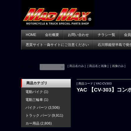
HOME
会社概要
お問い合わせ
チラシ一覧
会員
悪質サイト・偽サイトにご注意ください
石川県能登半島で発
[ 商品名のみ ] [ 商品名と画像 ] [ 画像のみ ]
並べ替え：
商品カテゴリ
[ 商品コード ] YAC-CV303
YAC 【CV-303】
電動バイク
(1)
電動三輪車
(1)
バイク パーツ
(3,506)
トラック パーツ
(9,911)
カー用品
(2,806)