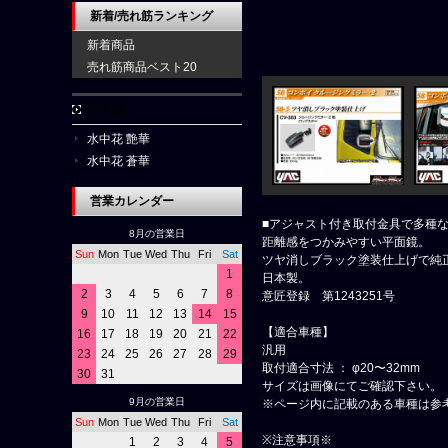
新着/売れ筋ランキング
新着商品
売れ筋商品ベスト20
水中花
水中花 艶華
水中花 蒼華
営業カレンダー
■アジャスト付き取付金具で多種
8月の営業日
距離感をつかみやすい平面鏡。
Sun
Mon
Tue
Wed
Thu
Fri
Sat
ツヤ消しブラック塗装仕上げで純
1
日本製。
2
3
4
5
6
7
8
意匠登録 第1243251号
9
10
11
12
13
14
15
【適合車種】
16
17
18
19
20
21
22
汎用
23
24
25
26
27
28
29
取付適合寸法 ： φ20〜32mm
30
31
サイズは画像にてご確認下さい。
9月の営業日
※ページ内に記載のある車種は参
Sun
Mon
Tue
Wed
Thu
Fri
Sat
※注意事項※
1
2
3
4
5