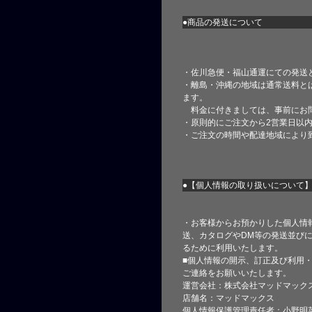
●商品の発送について
・佐川急便・福山通運にての発送
・離島・沖縄の地域は通常送料と
ます。
料金に付きましては、事前にお
・原則的にご注文から2営業日以
・ご注文の時間や配達地域により
●【個人情報の取り扱いについて
・お客様からお預かりした個人情
送、カタログやDM等の発送並びに
るために利用いたします。
■個人情報の開示、訂正及び利用
ご連絡をお願いいたします。
運営会社：株式会社マッドマック
店舗名：マッドマックス
個人情報保護管理責任者：小野明