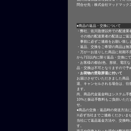
問合せ先：株式会社マッドマック
●商品の返品・交換について
・弊社、佐川急便以外での配達業
その他の配達業者の配送はご返
事前に必ずご連絡をお願い致し
・返品、交換をご希望の商品は無
・万が一お送りした商品に初期不
から7日以内に限り返品・交換に
・お客様の都合(色、形状、電圧な
品・交換は不可となりますので予
・お荷物の受取辞退に付いて
お届けさせていただきました商品
退、キャンセルされる場合は、往
ます。
尚、商品代金返金時はシステム手
10%と振込手数料もご負担いただ
せ。
●商品の交換：返品時の発送方法に
※必ず当社までご連絡くださいま
当社にて返品返金方法や、交換時
す。