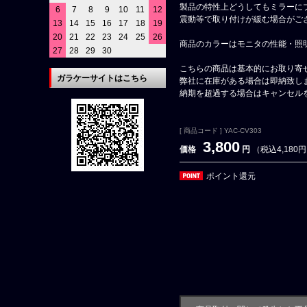
製品の特性上どうしてもミラーに
6
7
8
9
10
11
12
震動等で取り付けが緩む場合がご
13
14
15
16
17
18
19
20
21
22
23
24
25
26
商品のカラーはモニタの性能・照
27
28
29
30
こちらの商品は基本的にお取り寄
ガラケーサイトはこちら
弊社に在庫がある場合は即納致し
納期を超過する場合はキャンセル
[ 商品コード ] YAC-CV303
3,800
価格
円
（税込4,180
ポイント還元