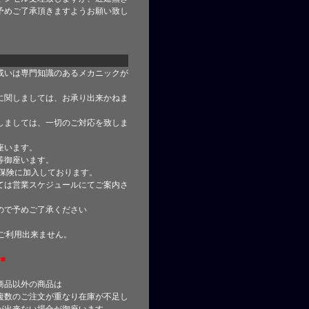
予めご了承頂きますようお願い致し
或いは専門知識のあるメカニックが
に関しましては、お承り出来かねま
しましては、一切のご対応を致しま
座います。
等御座います。
合保険に加入しております。
ては営業スケジュールにてご案内さ
ので予めご了承ください
はご利用出来ません。
■
商品以外の商品は
複数のご注文が重なり在庫が不足し