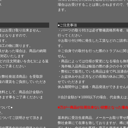
ス
場合はお受けすることは致しかねますので、
ます。
●ご注意事項
者はお受け取り出来ません。
・パーツの取り付けは必ず整備資格所有者、
送となりますので、
行ってください
ます。
※お取り付け時に発生した工賃などのご請求
加工の物に限ります。
す。
良があった場合は、商品の納期
※ご自身での取付を行った際のトラブルに関
て対応いたします
せん。
どの注文間違いを含む)による返
・商品によっては仕様が変更になる場合も御
めご了承ください
・海外輸入品商品は輸送の際の多少の小キズ
・弊社にて販売している商品は全てPL法適
（弊社発送済商品）を受取辞
・お盆休みやお正月などの長期の休みに関し
復の運賃をご負担していただき
せていただきます
休み期間中はご連絡・商品発送ができません
数料として、商品合計金額の
きます事をご了承くださいま
※合計金額が￥1000以下の場合、代金換え
ついて●
■万が一商品が出荷出来ない状態となった場合
せ。
についてご説明させて頂きま
基本的に受注生産商品、メーカーお取り寄せ
弊社倉庫にて在庫を致しておりますが、稀に