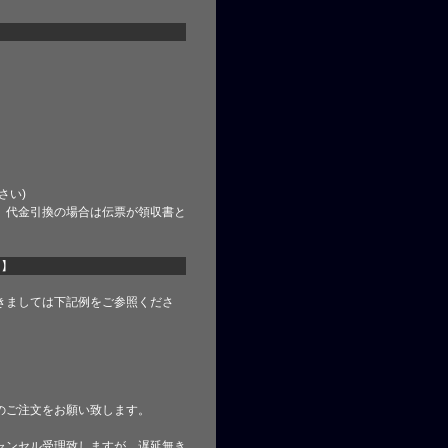
さい)
、代金引換の場合は伝票が領収書と
て】
きましては下記例をご参照くださ
のご注文をお願い致します。
ャンセル受理致しますが、遅延無き