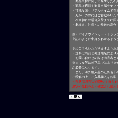
・商品取付に関して発生した不
・商品は店頭や楽天市場やヤフ
・可能な限りリアルタイムで在
万が一の際にはご容赦をいただ
・在庫切れの場合入荷までに国内
・北海道、沖縄への発送の場合
例）バイクウィンカー・トラッ
上記のように中身がわかるよう
予めご了承いただきますようお
・送料は商品と発送地域により
お問い合わせの際は商品名と
※カウル等は純正品ではありま
が必要になります。
また、海外輸入品のため若干の
ご理解の上、ご入札購入をお願
・形状/電圧/色の間違いや取り
形状や仕様をよく確認され購入