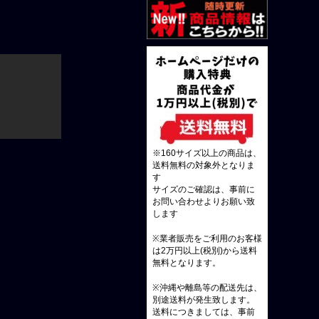
※160サイズ以上の商品は、
送料無料の対象外となりま
す
サイズのご確認は、事前に
お問い合わせよりお願い致
します
※業者販売をご利用のお客様
は2万円以上(税別)から送料
無料となります。
※沖縄や離島等の配送先は、
別途送料が発生致します。
送料につきましては、事前