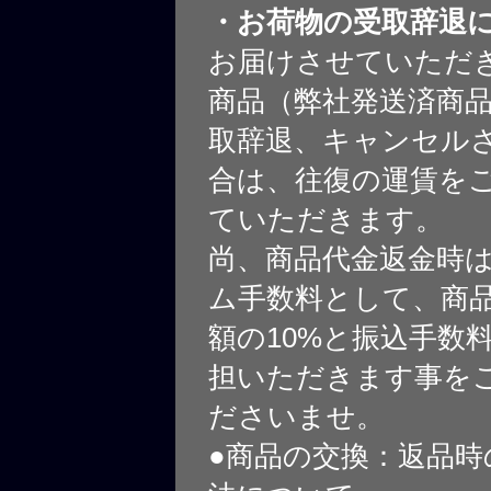
・お荷物の受取辞退
お届けさせていただ
商品（弊社発送済商
取辞退、キャンセル
合は、往復の運賃を
ていただきます。
尚、商品代金返金時
ム手数料として、商
額の10%と振込手数
担いただきます事を
ださいませ。
●商品の交換：返品時