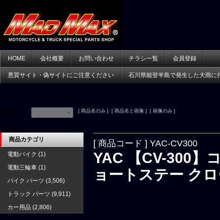
HOME
会社概要
お問い合わせ
チラシ一覧
会員登録
悪質サイト・偽サイトにご注意ください
石川県能登半島で発生した大雨に
[ 商品名のみ ] [ 商品名と画像 ] [ 画像のみ ]
並べ替え：
商品カテゴリ
[ 商品コード ] YAC-CV300
YAC 【CV-30
電動バイク
(1)
電動三輪車
(1)
ョートステー ク
バイク パーツ
(3,506)
トラック パーツ
(9,911)
カー用品
(2,806)