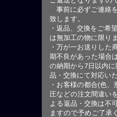
ご返送となりますの
事前に必ずご連絡を
致します。
・返品、交換をご希
は無加工の物に限り
・万が一お送りした
期不良があった場合
の納期から7日以内に
品・交換にて対応い
・お客様の都合(色、
圧などの注文間違いを
よる返品・交換は不
ますので予めご了承