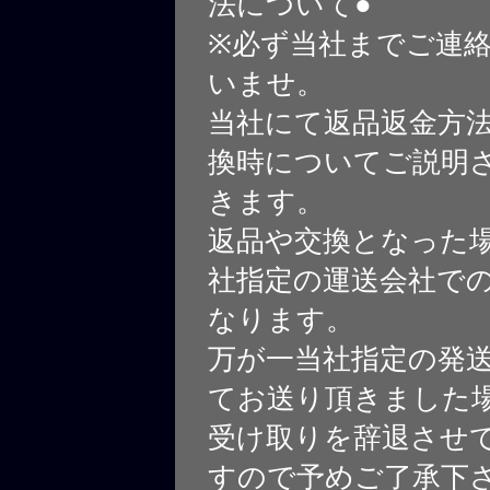
法について●
※必ず当社までご連
いませ。
当社にて返品返金方
換時についてご説明
きます。
返品や交換となった
社指定の運送会社で
なります。
万が一当社指定の発
てお送り頂きました
受け取りを辞退させ
すので予めご了承下