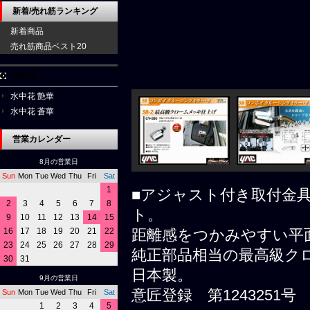
新着/売れ筋ランキング
新着商品
売れ筋商品ベスト20
水中花
水中花 艶華
水中花 蒼華
営業カレンダー
8月の営業日
Sun
Mon
Tue
Wed
Thu
Fri
Sat
1
■アジャスト付き取付金
2
3
4
5
6
7
8
ト。
9
10
11
12
13
14
15
16
17
18
19
20
21
22
距離感をつかみやすい平
23
24
25
26
27
28
29
純正部品相当の最高級ク
30
31
日本製。
9月の営業日
意匠登録 第1243251号
Sun
Mon
Tue
Wed
Thu
Fri
Sat
1
2
3
4
5