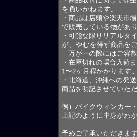
・商品取付に関して発
を負いかねます。
・商品は店頭や楽天市
で販売している物があ
・可能な限りリアルタ
が、やむを得ず商品を
万が一の際にはご容赦
・在庫切れの場合入荷ま
1〜2ヶ月程かかります
・北海道、沖縄への発送
商品を明記させていた
例）バイクウィンカー
上記のように中身がわ
予めご了承いただきま