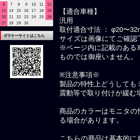
6
7
8
9
10
11
12
【適合車種】
13
14
15
16
17
18
19
20
21
22
23
24
25
26
汎用
27
28
29
30
取付適合寸法 ： φ20〜32
ガラケーサイトはこちら
サイズは画像にてご確認
※ページ内に記載のある
ものでは御座いません。
※注意事項※
製品の特性上どうしても
震動等で取り付けが緩む
商品のカラーはモニタの
る場合があります。
こちらの商品は基本的に