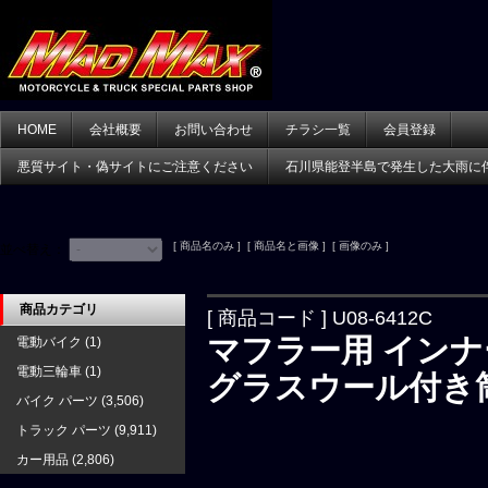
HOME
会社概要
お問い合わせ
チラシ一覧
会員登録
悪質サイト・偽サイトにご注意ください
石川県能登半島で発生した大雨に
[ 商品名のみ ] [ 商品名と画像 ] [ 画像のみ ]
並べ替え：
商品カテゴリ
[ 商品コード ] U08-6412C
マフラー用 インナ
電動バイク
(1)
電動三輪車
(1)
グラスウール付き
バイク パーツ
(3,506)
トラック パーツ
(9,911)
カー用品
(2,806)