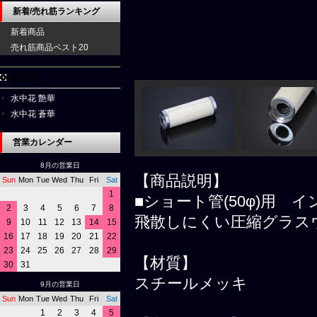
新着/売れ筋ランキング
新着商品
売れ筋商品ベスト20
水中花
水中花 艶華
水中花 蒼華
営業カレンダー
8月の営業日
【商品説明】
Sun
Mon
Tue
Wed
Thu
Fri
Sat
1
■ショート管(50φ)用
2
3
4
5
6
7
8
飛散しにくい圧縮グラス
9
10
11
12
13
14
15
16
17
18
19
20
21
22
23
24
25
26
27
28
29
【材質】
30
31
スチールメッキ
9月の営業日
Sun
Mon
Tue
Wed
Thu
Fri
Sat
1
2
3
4
5