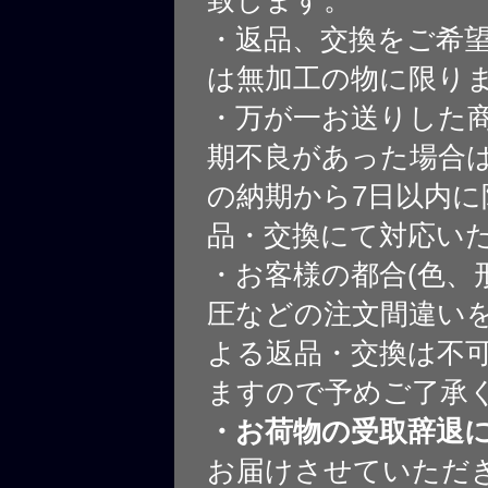
・返品、交換をご希
は無加工の物に限り
・万が一お送りした
期不良があった場合
の納期から7日以内に
品・交換にて対応い
・お客様の都合(色、
圧などの注文間違いを
よる返品・交換は不
ますので予めご了承
・お荷物の受取辞退
お届けさせていただ