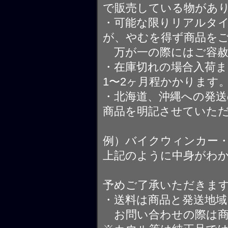
で販売している物があ
・可能な限りリアルタ
が、やむを得ず商品を
万が一の際にはご容赦
・在庫切れの場合入荷ま
1〜2ヶ月程かかります
・北海道、沖縄への発送
商品を明記させていた
例）バイクウィンカー
上記のように中身がわ
予めご了承いただきま
・送料は商品と発送地
お問い合わせの際は商