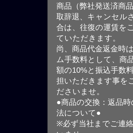
商品（弊社発送済商
取辞退、キャンセル
合は、往復の運賃を
ていただきます。
尚、商品代金返金時
ム手数料として、商
額の10%と振込手数
担いただきます事を
ださいませ。
●商品の交換：返品時
法について●
※必ず当社までご連