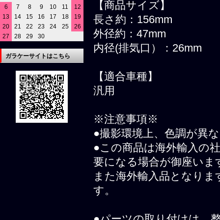
【商品サイズ】
6
7
8
9
10
11
12
13
14
15
16
17
18
19
長さ約：156mm
20
21
22
23
24
25
26
外径約：47mm
27
28
29
30
内径(排気口）：26mm
ガラケーサイトはこちら
【適合車種】
汎用
※注意事項※
●撮影環境上、色調が異
●この商品は海外輸入の
要になる場合が御座いま
また海外輸入品となりま
す。
●パーツの取り付けは、