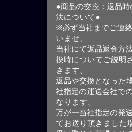
●商品の交換：返品時
法について●
※必ず当社までご連
いませ。
当社にて返品返金方
換時についてご説明
きます。
返品や交換となった
社指定の運送会社で
なります。
万が一当社指定の発
てお送り頂きました