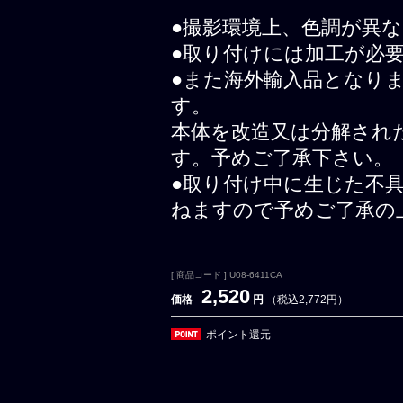
●撮影環境上、色調が異
●取り付けには加工が必
●また海外輸入品となり
す。
本体を改造又は分解され
す。予めご了承下さい。
●取り付け中に生じた不
ねますので予めご了承の
[ 商品コード ] U08-6411CA
2,520
価格
円
（税込2,772円）
ポイント還元