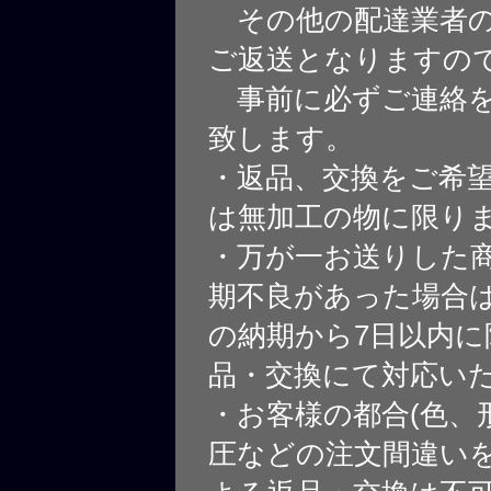
その他の配達業者の
ご返送となりますの
事前に必ずご連絡を
致します。
・返品、交換をご希
は無加工の物に限り
・万が一お送りした
期不良があった場合
の納期から7日以内に
品・交換にて対応い
・お客様の都合(色、
圧などの注文間違いを