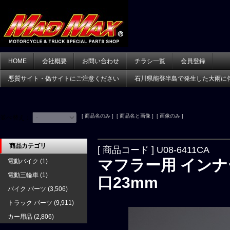
HOME
会社概要
お問い合わせ
チラシ一覧
会員登録
悪質サイト・偽サイトにご注意ください
石川県能登半島で発生した大雨に
[ 商品名のみ ] [ 商品名と画像 ] [ 画像のみ ]
並べ替え：
商品カテゴリ
[ 商品コード ] U08-6411CA
マフラー用 インナ
電動バイク
(1)
電動三輪車
(1)
口23mm
バイク パーツ
(3,506)
トラック パーツ
(9,911)
カー用品
(2,806)