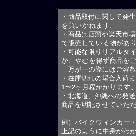
・商品取付に関して発
を負いかねます。
・商品は店頭や楽天市
で販売している物があ
・可能な限りリアルタ
が、やむを得ず商品を
万が一の際にはご容赦
・在庫切れの場合入荷ま
1〜2ヶ月程かかります
・北海道、沖縄への発送
商品を明記させていた
例）バイクウィンカー
上記のように中身がわ