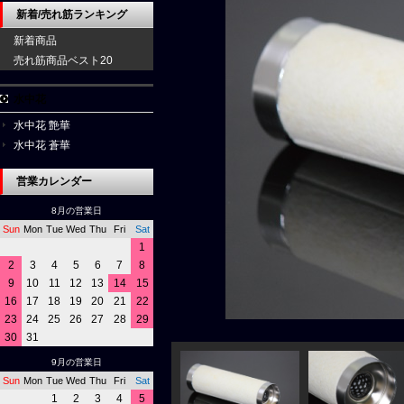
新着/売れ筋ランキング
新着商品
売れ筋商品ベスト20
水中花
水中花 艶華
水中花 蒼華
営業カレンダー
8月の営業日
Sun
Mon
Tue
Wed
Thu
Fri
Sat
1
2
3
4
5
6
7
8
9
10
11
12
13
14
15
16
17
18
19
20
21
22
23
24
25
26
27
28
29
30
31
9月の営業日
Sun
Mon
Tue
Wed
Thu
Fri
Sat
1
2
3
4
5