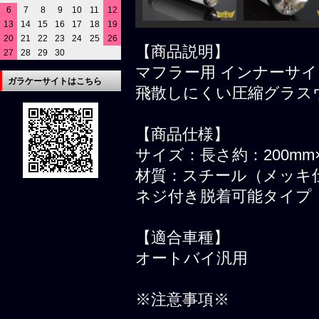
6
7
8
9
10
11
12
13
14
15
16
17
18
19
20
21
22
23
24
25
26
【商品説明】
27
28
29
30
マフラー用 インナーサイレ
ガラケーサイトはこちら
飛散しにくい圧縮グラス
【商品仕様】
サイズ：長さ約：200mm
材質：スチール（メッキ
ネジ付き脱着可能タイプ
【適合車種】
オートバイ汎用
※注意事項※