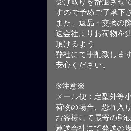
受け取りを辞退させ
すので予めご了承下
また、返品：交換の
送会社よりお荷物を
頂けるよう
弊社にて手配致しま
安心ください。
※注意※
メール便：定型外等
荷物の場合、恐れ入
お客様にて最寄の郵
運送会社にて発送の