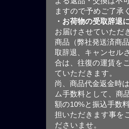
よる返品・交換は不
ますので予めご了承
・お荷物の受取辞退
お届けさせていただ
商品（弊社発送済商
取辞退、キャンセル
合は、往復の運賃を
ていただきます。
尚、商品代金返金時
ム手数料として、商
額の10%と振込手数
担いただきます事を
ださいませ。