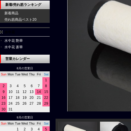
新着/売れ筋ランキング
新着商品
売れ筋商品ベスト20
水中花
水中花 艶華
水中花 蒼華
営業カレンダー
8月の営業日
Sun
Mon
Tue
Wed
Thu
Fri
Sat
1
2
3
4
5
6
7
8
9
10
11
12
13
14
15
16
17
18
19
20
21
22
23
24
25
26
27
28
29
30
31
9月の営業日
Sun
Mon
Tue
Wed
Thu
Fri
Sat
1
2
3
4
5