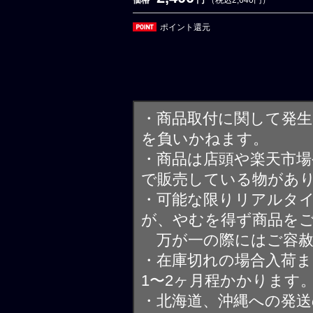
ポイント還元
・商品取付に関して発
を負いかねます。
・商品は店頭や楽天市
で販売している物があ
・可能な限りリアルタ
が、やむを得ず商品を
万が一の際にはご容赦
・在庫切れの場合入荷ま
1〜2ヶ月程かかります
・北海道、沖縄への発送