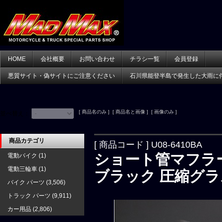
HOME
会社概要
お問い合わせ
チラシ一覧
会員登録
悪質サイト・偽サイトにご注意ください
石川県能登半島で発生した大雨に
[ 商品名のみ ] [ 商品名と画像 ] [ 画像のみ ]
並べ替え：
商品カテゴリ
[ 商品コード ] U08-6410BA
ショート管マフラー
電動バイク
(1)
電動三輪車
(1)
ブラック 圧縮グ
バイク パーツ
(3,506)
トラック パーツ
(9,911)
カー用品
(2,806)