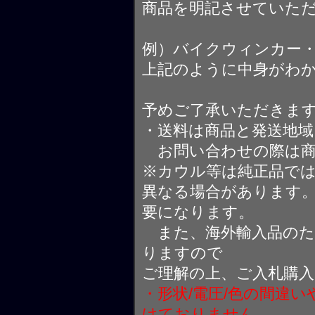
商品を明記させていた
例）バイクウィンカー
上記のように中身がわ
予めご了承いただきま
・送料は商品と発送地
お問い合わせの際は商
※カウル等は純正品で
異なる場合があります
要になります。
また、海外輸入品のた
りますので
ご理解の上、ご入札購
・形状/電圧/色の間違
けておりません。