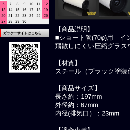
6
7
8
9
10
11
12
13
14
15
16
17
18
19
20
21
22
23
24
25
26
27
28
29
30
【商品説明】
ガラケーサイトはこちら
■ショート管(70φ)用
飛散しにくい圧縮グラス
【材質】
スチール（ブラック塗装
【商品サイズ】
長さ約：197mm
外径約：67mm
内径(排気口）：23mm