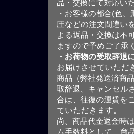
品・交換にて対応い
・お客様の都合(色、
圧などの注文間違いを
よる返品・交換は不
ますので予めご了承
・お荷物の受取辞退
お届けさせていただ
商品（弊社発送済商
取辞退、キャンセル
合は、往復の運賃を
ていただきます。
尚、商品代金返金時
ム手数料として、商