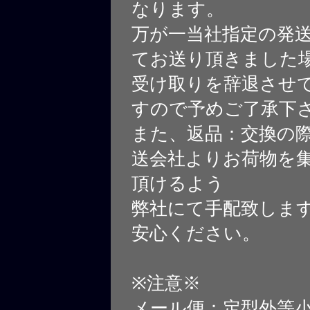
なります。
万が一当社指定の発
てお送り頂きました
受け取りを辞退させ
すので予めご了承下
また、返品：交換の
送会社よりお荷物を
頂けるよう
弊社にて手配致しま
安心ください。
※注意※
メール便：定型外等