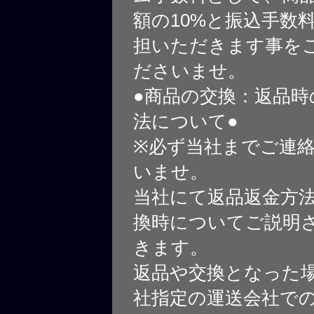
額の10%と振込手数
担いただきます事を
ださいませ。
●商品の交換：返品時
法について●
※必ず当社までご連
いませ。
当社にて返品返金方
換時についてご説明
きます。
返品や交換となった
社指定の運送会社で