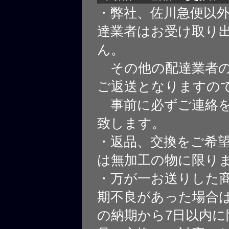
・弊社、佐川急便以
達業者はお受け取り
ん。
その他の配達業者の
ご返送となりますの
事前に必ずご連絡を
致します。
・返品、交換をご希
は無加工の物に限り
・万が一お送りした
期不良があった場合
の納期から7日以内に