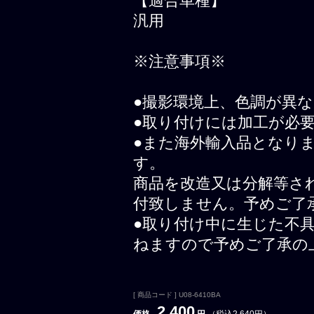
【適合車種】
汎用
※注意事項※
●撮影環境上、色調が異
●取り付けには加工が必
●また海外輸入品となり
す。
商品を改造又は分解等さ
付致しません。予めご了
●取り付け中に生じた不
ねますので予めご了承の
[ 商品コード ] U08-6410BA
2,400
価格
円
（税込2,640円）