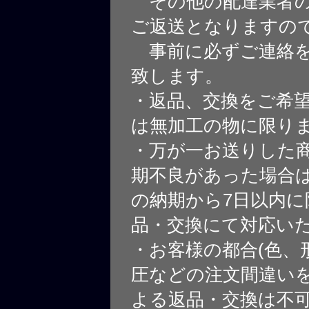
その他の配達業者の
ご返送となりますの
事前に必ずご連絡を
致します。
・返品、交換をご希
は無加工の物に限り
・万が一お送りした
期不良があった場合
の納期から7日以内に
品・交換にて対応い
・お客様の都合(色、
圧などの注文間違いを
よる返品・交換は不