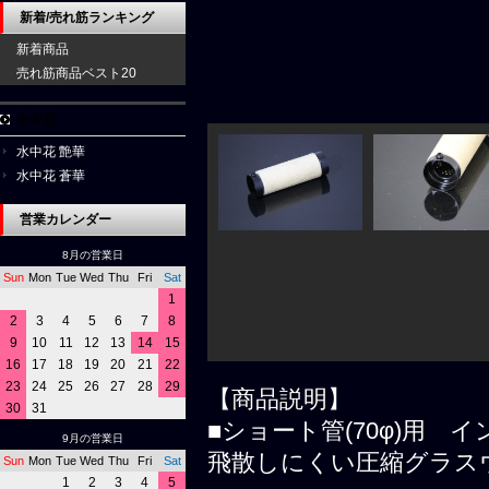
新着/売れ筋ランキング
新着商品
売れ筋商品ベスト20
水中花
水中花 艶華
水中花 蒼華
営業カレンダー
8月の営業日
Sun
Mon
Tue
Wed
Thu
Fri
Sat
1
2
3
4
5
6
7
8
9
10
11
12
13
14
15
16
17
18
19
20
21
22
23
24
25
26
27
28
29
【商品説明】
30
31
■ショート管(70φ)用
9月の営業日
飛散しにくい圧縮グラス
Sun
Mon
Tue
Wed
Thu
Fri
Sat
1
2
3
4
5