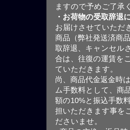
ますので予めご了承
・お荷物の受取辞退
お届けさせていただ
商品（弊社発送済商
取辞退、キャンセル
合は、往復の運賃を
ていただきます。
尚、商品代金返金時
ム手数料として、商
額の10%と振込手数
担いただきます事を
ださいませ。