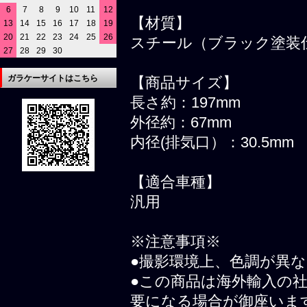
6
7
8
9
10
11
12
【材質】
13
14
15
16
17
18
19
20
21
22
23
24
25
26
スチール（ブラック塗装
27
28
29
30
ガラケーサイトはこちら
【商品サイズ】
長さ約：197mm
外径約：67mm
内径(排気口）：30.5mm
【適合車種】
汎用
※注意事項※
●撮影環境上、色調が異
●この商品は海外輸入の
要になる場合が御座いま