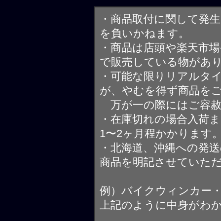
・商品取付に関して発
を負いかねます。
・商品は店頭や楽天市
で販売している物があ
・可能な限りリアルタ
が、やむを得ず商品を
万が一の際にはご容赦
・在庫切れの場合入荷ま
1〜2ヶ月程かかります
・北海道、沖縄への発送
商品を明記させていた
例）バイクウィンカー
上記のように中身がわ