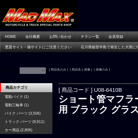
HOME
会社概要
お問い合わせ
チラシ一覧
会員登録
悪質サイト・偽サイトにご注意ください
石川県能登半島で発生した大雨に
[ 商品名のみ ] [ 商品名と画像 ] [ 画像のみ ]
並べ替え：
商品カテゴリ
[ 商品コード ] U08-6410B
ショート管マフラー
電動バイク
(1)
電動三輪車
(1)
用 ブラック グラ
バイク パーツ
(3,506)
トラック パーツ
(9,911)
カー用品
(2,806)