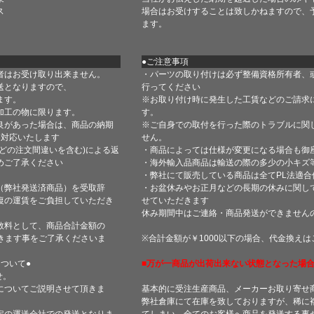
ス
場合はお受けすることは致しかねますので、
ます。
●ご注意事項
者はお受け取り出来ません。
・パーツの取り付けは必ず整備資格所有者、
送となりますので、
行ってください
ます。
※お取り付け時に発生した工賃などのご請求
加工の物に限ります。
す。
良があった場合は、商品の納期
※ご自身での取付を行った際のトラブルに関
て対応いたします
せん。
どの注文間違いを含む)による返
・商品によっては仕様が変更になる場合も御
めご了承ください
・海外輸入品商品は輸送の際の多少の小キズ
・弊社にて販売している商品は全てPL法適
（弊社発送済商品）を受取辞
・お盆休みやお正月などの長期の休みに関し
復の運賃をご負担していただき
せていただきます
休み期間中はご連絡・商品発送ができません
数料として、商品合計金額の
きます事をご了承くださいま
※合計金額が￥1000以下の場合、代金換え
ついて●
■万が一商品が出荷出来ない状態となった場合
せ。
についてご説明させて頂きま
基本的に受注生産商品、メーカーお取り寄せ
弊社倉庫にて在庫を致しておりますが、稀に