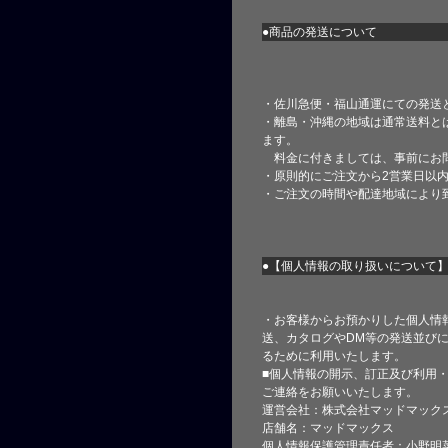
●商品の発送について
・佐川急便・福山通運にての発送
・離島・沖縄の地域は通常送料と
ます。
料金に付きましては、事前にお
・原則的にご注文から2営業日以
・ご注文の時間や配達地域により
●【個人情報の取り扱いについて
・お客様からお預かりした個人情
送、カタログやDM等の発送並びに
るために利用いたします。
■個人情報の開示、訂正及び利用
ご連絡をお願いいたします。
運営会社：株式会社マッドマック
店舗名：マッドマックス
個人情報保護管理責任者：小野明