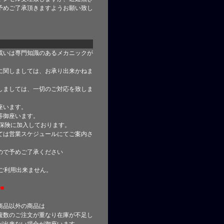
予めご了承頂きますようお願い致し
或いは専門知識のあるメカニックが
に関しましては、お承り出来かねま
しましては、一切のご対応を致しま
座います。
等御座います。
合保険に加入しております。
ては営業スケジュールにてご案内さ
ので予めご了承ください
はご利用出来ません。
■
商品以外の商品は
複数のご注文が重なり在庫が不足し