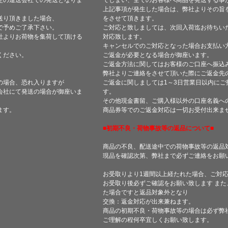
定の運送会社での発送となりま
てしまい、全てのお客様へ商品を発送する事
上記事項が発生した場合は、弊社よりその旨
送り頂きました場合、
をさせて頂きます。
で予めご了承下さい。
ご対応と致しましては、次回入荷迄お待ちい
社よりお荷物を集荷して頂ける
対応致します。
キャンセルでのご対応となった場合お支払い
ください。
ご返金が必要となる場合が御座います。
ご返金方法に関してはお客様のご口座へ振込
弊社よりご連絡をさせて頂いた際にご返金先
の場合、恐れ入りますが
ご返金に関しましては1～3日営業日以内にご
会社にて発送の場合が御座いま
す。
その他現金書留、ご購入様以外の口座名義へ
ます。
商品券等でのご返金対応は一切お受付出来ま
■初期不良・荷物事故等の返品について■
商品の不良、配送途中での荷物事故等の返品
現品を確認次第、弊社まで必ずご連絡をお願
お受取りより1週間以上経たれた場合、ご対
お受取り後必ずご確認をお願い致します ま
た場合ですと返品対象外となり
交換：返金対応が出来兼ねます。
商品の初期不良・荷物事故等の場合は必ず弊
ご理解の程何卒宜しくお願い致します。