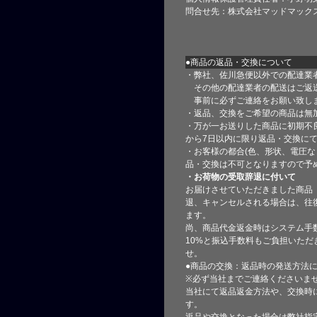
問合せ先：株式会社マッドマック
●商品の返品・交換について
・弊社、佐川急便以外での配達業
その他の配達業者の配送はご返
事前に必ずご連絡をお願い致し
・返品、交換をご希望の商品は無
・万が一お送りした商品に初期不
から7日以内に限り返品・交換に
・お客様の都合(色、形状、電圧な
品・交換は不可となりますので予
・お荷物の受取辞退に付いて
お届けさせていただきました商品
退、キャンセルされる場合は、往
ます。
尚、商品代金返金時はシステム手
10%と振込手数料もご負担いただ
せ。
●商品の交換：返品時の発送方法に
※必ず当社までご連絡くださいま
当社にて返品返金方法や、交換時
す。