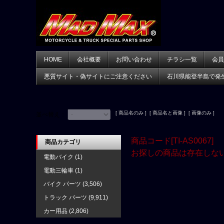
HOME
会社概要
お問い合わせ
チラシ一覧
会員
悪質サイト・偽サイトにご注意ください
石川県能登半島で発
[ 商品名のみ ] [ 商品名と画像 ] [ 画像のみ ]
並べ替え：
商品コード[TI-AS0067]
商品カテゴリ
お探しの商品は存在しな
電動バイク
(1)
電動三輪車
(1)
バイク パーツ
(3,506)
トラック パーツ
(9,911)
カー用品
(2,806)