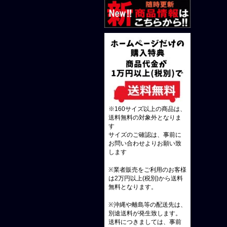
※160サイズ以上の商品は、
送料無料の対象外となりま
す
サイズのご確認は、事前に
お問い合わせよりお願い致
します
※業者販売をご利用のお客様
は2万円以上(税別)から送料
無料となります。
※沖縄や離島等の配送先は、
別途送料が発生致します。
送料につきましては、事前