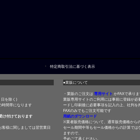
特定商取引法に基づく表示
●業販について
・業販のご注文は
専用サイト
かFAXで承りま
土・日を除く)
業販専用サイトのご利用には事前に登録が必
の時間帯になります
ードし印刷後に必要事項を記入の上、社判を押
FAXのみでもご注文可能です
受け付けております
用紙のダウンロード
※業者販売価格について、通常販売価格から
お客様に関しましては翌営業日
セール期間中等もセール価格からの計算では
ますので、
予めご了承ください。