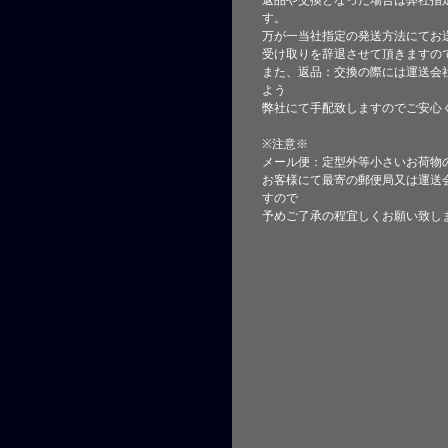
返品や交換となった場合は弊社指
す。
万が一当社指定の発送方法にてお
受け取りを辞退させて頂きますの
また、返品：交換の際には運送会
よう
弊社にて手配致しますのでご安心
※注意※
メール便：定型外等小さいお荷物
お客様にて最寄の郵便局又は運送
すので
予めご了承の程宜しくお願い致し