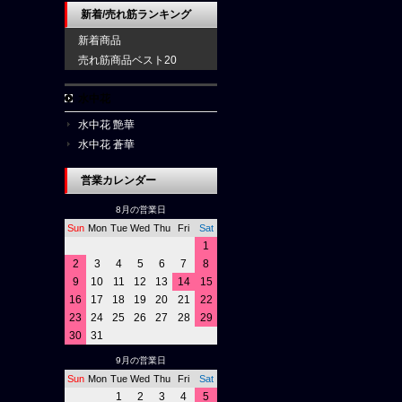
新着/売れ筋ランキング
新着商品
売れ筋商品ベスト20
水中花
水中花 艶華
水中花 蒼華
営業カレンダー
8月の営業日
Sun
Mon
Tue
Wed
Thu
Fri
Sat
1
2
3
4
5
6
7
8
9
10
11
12
13
14
15
16
17
18
19
20
21
22
23
24
25
26
27
28
29
30
31
9月の営業日
Sun
Mon
Tue
Wed
Thu
Fri
Sat
1
2
3
4
5