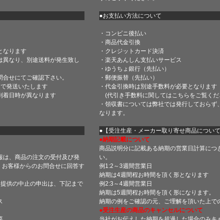
●お支払い方法について
・コンビニ後払い
・商品代金引換
となります
・クレジットカード決済
は異なり、別途送料が発生致し
・楽天あんしん支払いサービス
・ゆうちょ銀行（先払い）
問合せにてご確認下さい。
・郵便振替（先払い）
内で発送いたします
・代金引換時は別途手数料が必要となります
到着日時が異なります
(代引き手数料に関しては
こちら
をご覧くだ
・領収書については弊社では発行しておらず
なります。
】
●【受注生産・メーカー取り寄せ商品につい
●納期記載について
商品説明分に記載ある納期の営業日計算につ
報は、商品の注文の受付及び発
い。
 お客様からのお問合せに回答す
例1:2～3週間営業日
納期は4週間程お時間を頂く形となります
・提供の中止の申出は、下記まで
例2:3～4週間営業日
納期は5週間程お時間を頂く形になります。
ス
納期の例をご確認の元、ご理解を頂いた上で
●受注生産の商品のキャンセルについて
菜
当社がお伝えした納期を超過した場合のみキ