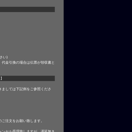
さい)
、代金引換の場合は伝票が領収書と
て】
きましては下記例をご参照くださ
のご注文をお願い致します。
ャンセル受理致しますが、遅延無き