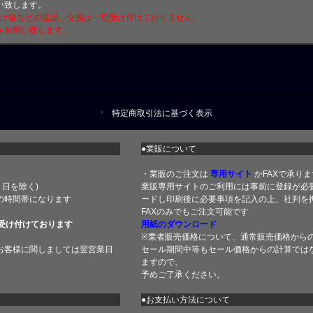
い致します。
付け後などの返品、交換は一切受け付けておりません。
をお願い致します。
特定商取引法に基づく表示
●業販について
・業販のご注文は
専用サイト
かFAXで承りま
土・日を除く)
業販専用サイトのご利用には事前に登録が必
の時間帯になります
ードし印刷後に必要事項を記入の上、社判を押
FAXのみでもご注文可能です
受け付けております
用紙のダウンロード
※業者販売価格について、通常販売価格から
お客様に関しましては翌営業日
セール期間中等もセール価格からの計算では
ますので、
予めご了承ください。
●お支払い方法について