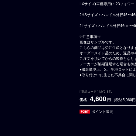
LXサイズ(車種専用)：23フォワー
2HSサイズ：ハンドル外径45〜46
2Lサイズ：ハンドル外径46cm〜46
※注意事項※
画像はサンプルです。
こちらの商品は受注生産となりま
オーダーメイド品のため、返品や
ご注文を頂いてからの製作となり
メーカーが納期遅延する場合も御
●撮影環境上、又、生地ロットに
●取り付け中に生じた不具合に関
[ 商品コード ] MY2-STL
4,600
価格
円
（税込5,060
ポイント還元