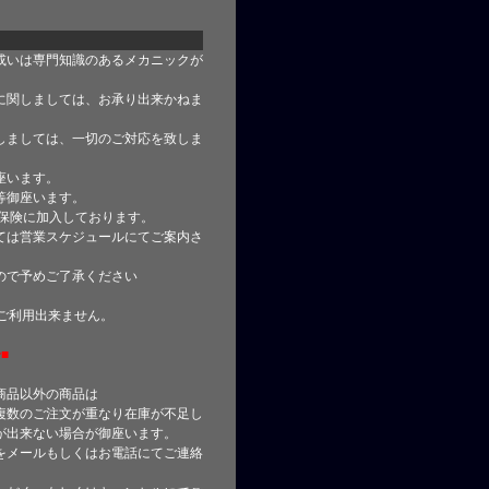
或いは専門知識のあるメカニックが
に関しましては、お承り出来かねま
しましては、一切のご対応を致しま
座います。
等御座います。
合保険に加入しております。
ては営業スケジュールにてご案内さ
ので予めご了承ください
はご利用出来ません。
■
商品以外の商品は
複数のご注文が重なり在庫が不足し
が出来ない場合が御座います。
をメールもしくはお電話にてご連絡