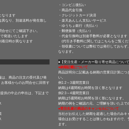
・コンビニ後払い
・商品代金引換
となります
・クレジットカード決済
は異なり、別途送料が発生致し
・楽天あんしん支払いサービス
・ゆうちょ銀行（先払い）
問合せにてご確認下さい。
・郵便振替（先払い）
内で発送いたします
・代金引換時は別途手数料が必要となります
到着日時が異なります
(代引き手数料に関しては
こちら
をご覧くだ
・領収書については弊社では発行しておらず
なります。
】
●【受注生産・メーカー取り寄せ商品につい
●納期記載について
商品説明分に記載ある納期の営業日計算につ
報は、商品の注文の受付及び発
い。
 お客様からのお問合せに回答す
例1:2～3週間営業日
納期は4週間程お時間を頂く形となります
・提供の中止の申出は、下記まで
例2:3～4週間営業日
納期は5週間程お時間を頂く形になります。
ス
納期の例をご確認の元、ご理解を頂いた上で
●受注生産の商品のキャンセルについて
菜
当社がお伝えした納期を超過した場合のみキ
ス
場合はお受けすることは致しかねますので、
ます。