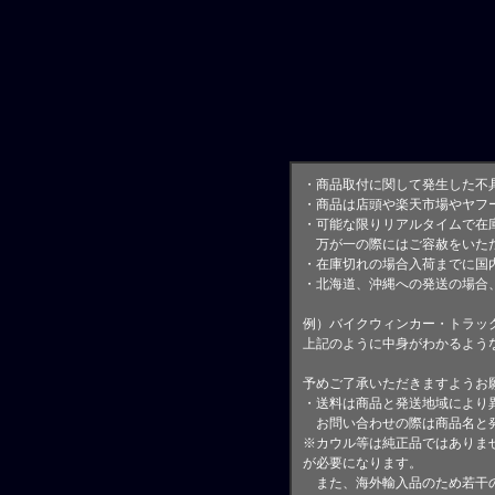
・商品取付に関して発生した不
・商品は店頭や楽天市場やヤフ
・可能な限りリアルタイムで在
万が一の際にはご容赦をいただ
・在庫切れの場合入荷までに国内
・北海道、沖縄への発送の場合
例）バイクウィンカー・トラッ
上記のように中身がわかるよう
予めご了承いただきますようお
・送料は商品と発送地域により
お問い合わせの際は商品名と
※カウル等は純正品ではありま
が必要になります。
また、海外輸入品のため若干の