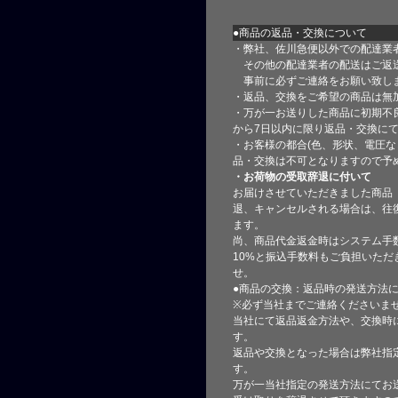
●商品の返品・交換について
・弊社、佐川急便以外での配達業
その他の配達業者の配送はご返
事前に必ずご連絡をお願い致し
・返品、交換をご希望の商品は無
・万が一お送りした商品に初期不
から7日以内に限り返品・交換に
・お客様の都合(色、形状、電圧な
品・交換は不可となりますので予
・お荷物の受取辞退に付いて
お届けさせていただきました商品
退、キャンセルされる場合は、往
ます。
尚、商品代金返金時はシステム手
10%と振込手数料もご負担いただ
せ。
●商品の交換：返品時の発送方法に
※必ず当社までご連絡くださいま
当社にて返品返金方法や、交換時
す。
返品や交換となった場合は弊社指
す。
万が一当社指定の発送方法にてお