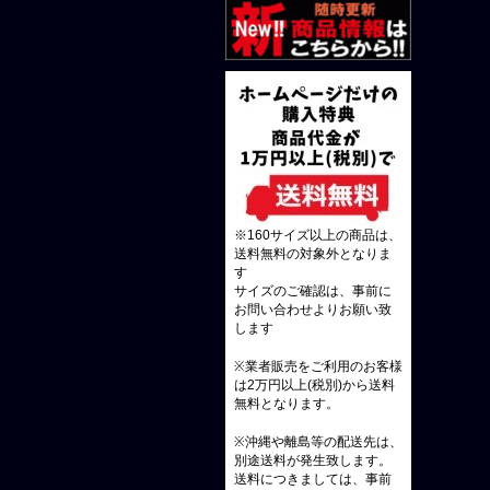
※160サイズ以上の商品は、
送料無料の対象外となりま
す
サイズのご確認は、事前に
お問い合わせよりお願い致
します
※業者販売をご利用のお客様
は2万円以上(税別)から送料
無料となります。
※沖縄や離島等の配送先は、
別途送料が発生致します。
送料につきましては、事前