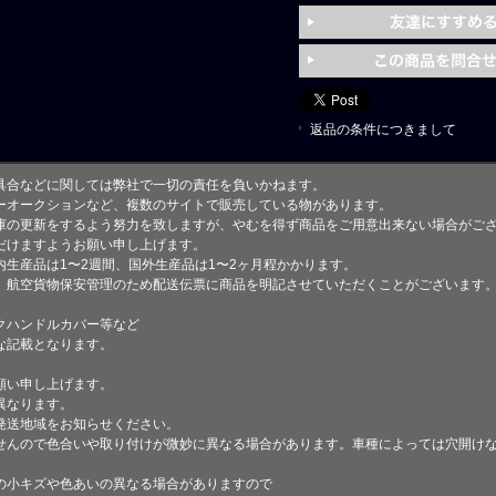
返品の条件につきまして
具合などに関しては弊社で一切の責任を負いかねます。
ーオークションなど、複数のサイトで販売している物があります。
庫の更新をするよう努力を致しますが、やむを得ず商品をご用意出来ない場合がご
けますようお願い申し上げます。
生産品は1〜2週間、国外生産品は1〜2ヶ月程かかります。
、航空貨物保安管理のため配送伝票に商品を明記させていただくことがございます
クハンドルカバー等など
な記載となります。
願い申し上げます。
異なります。
発送地域をお知らせください。
せんので色合いや取り付けが微妙に異なる場合があります。車種によっては穴開け
小キズや色あいの異なる場合がありますので