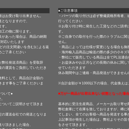
●ご注意事項
者はお受け取り出来ません。
・パーツの取り付けは必ず整備資格所有者、
送となりますので、
行ってください
ます。
※お取り付け時に発生した工賃などのご請求
加工の物に限ります。
す。
良があった場合は、商品の納期
※ご自身での取付を行った際のトラブルに関
て対応いたします
せん。
どの注文間違いを含む)による返
・商品によっては仕様が変更になる場合も御
めご了承ください
・海外輸入品商品は輸送の際の多少の小キズ
・弊社にて販売している商品は全てPL法適
（弊社発送済商品）を受取辞
・お盆休みやお正月などの長期の休みに関し
復の運賃をご負担していただき
せていただきます
休み期間中はご連絡・商品発送ができません
数料として、商品合計金額の
きます事をご了承くださいま
※合計金額が￥1000以下の場合、代金換え
ついて●
■万が一商品が出荷出来ない状態となった場合
せ。
についてご説明させて頂きま
基本的に受注生産商品、メーカーお取り寄せ
弊社倉庫にて在庫を致しておりますが、稀に
定の運送会社での発送となりま
てしまい、全てのお客様へ商品を発送する事
上記事項が発生した場合は、弊社よりその旨
送り頂きました場合、
をさせて頂きます。