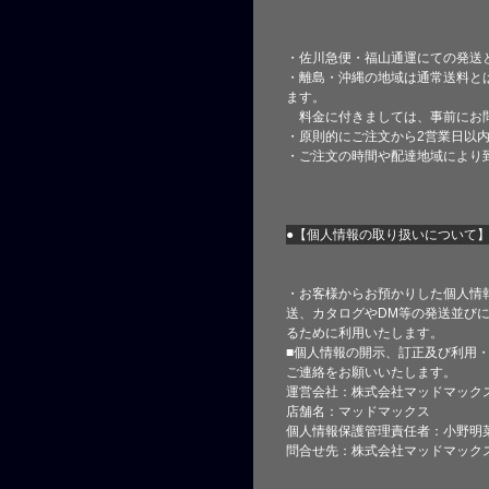
・佐川急便・福山通運にての発送
・離島・沖縄の地域は通常送料と
ます。
料金に付きましては、事前にお
・原則的にご注文から2営業日以
・ご注文の時間や配達地域により
●【個人情報の取り扱いについて
・お客様からお預かりした個人情
送、カタログやDM等の発送並びに
るために利用いたします。
■個人情報の開示、訂正及び利用
ご連絡をお願いいたします。
運営会社：株式会社マッドマック
店舗名：マッドマックス
個人情報保護管理責任者：小野明
問合せ先：株式会社マッドマック