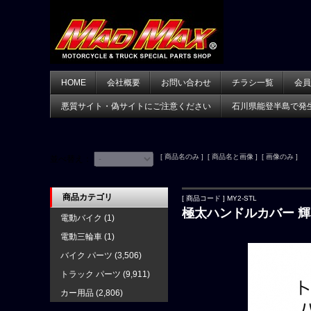
HOME
会社概要
お問い合わせ
チラシ一覧
会員
悪質サイト・偽サイトにご注意ください
石川県能登半島で発
[ 商品名のみ ] [ 商品名と画像 ] [ 画像のみ ]
並べ替え：
商品カテゴリ
[ 商品コード ] MY2-STL
極太ハンドルカバー 輝
電動バイク
(1)
電動三輪車
(1)
バイク パーツ
(3,506)
トラック パーツ
(9,911)
カー用品
(2,806)