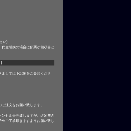
さい)
、代金引換の場合は伝票が領収書と
て】
きましては下記例をご参照くださ
のご注文をお願い致します。
ャンセル受理致しますが、遅延無き
予めご了承頂きますようお願い致し