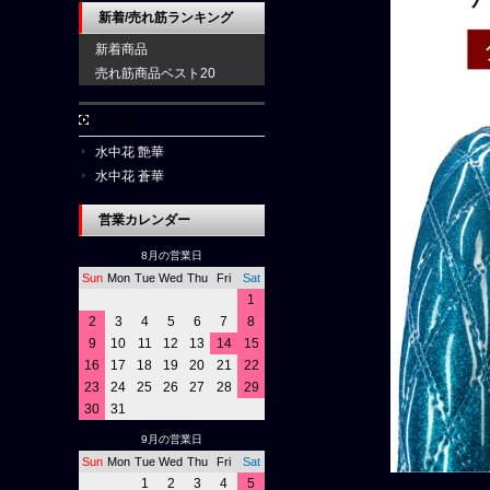
新着/売れ筋ランキング
新着商品
売れ筋商品ベスト20
水中花
水中花 艶華
水中花 蒼華
営業カレンダー
8月の営業日
Sun
Mon
Tue
Wed
Thu
Fri
Sat
1
2
3
4
5
6
7
8
9
10
11
12
13
14
15
16
17
18
19
20
21
22
23
24
25
26
27
28
29
30
31
9月の営業日
Sun
Mon
Tue
Wed
Thu
Fri
Sat
1
2
3
4
5