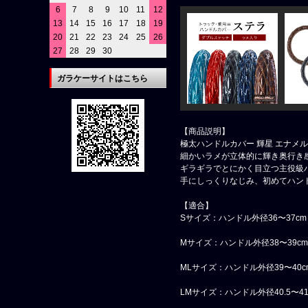
6
7
8
9
10
11
12
13
14
15
16
17
18
19
20
21
22
23
24
25
26
27
28
29
30
ガラケーサイトはこちら
【商品説明】
極太ハンドルカバー 輝星 エナメル
細かいラメが立体的に輝き奥行き感
ギラギラでとにかく目立つ主役級
手にしっくりなじみ、初めてハン
【適合】
Sサイズ：ハンドル外径36〜37cm
Mサイズ：ハンドル外径38〜39cm
MLサイズ：ハンドル外径39〜40c
LMサイズ：ハンドル外径40.5〜41.