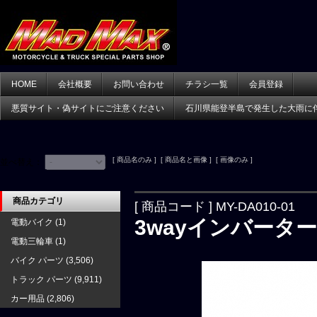
HOME
会社概要
お問い合わせ
チラシ一覧
会員登録
悪質サイト・偽サイトにご注意ください
石川県能登半島で発生した大雨に
[ 商品名のみ ] [ 商品名と画像 ] [ 画像のみ ]
並べ替え：
商品カテゴリ
[ 商品コード ] MY-DA010-01
3wayインバーター 1
電動バイク
(1)
電動三輪車
(1)
バイク パーツ
(3,506)
トラック パーツ
(9,911)
カー用品
(2,806)