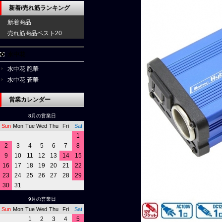
新着/売れ筋ランキング
新着商品
売れ筋商品ベスト20
水中花
水中花 艶華
水中花 蒼華
営業カレンダー
8月の営業日
Sun
Mon
Tue
Wed
Thu
Fri
Sat
1
2
3
4
5
6
7
8
9
10
11
12
13
14
15
16
17
18
19
20
21
22
23
24
25
26
27
28
29
30
31
9月の営業日
Sun
Mon
Tue
Wed
Thu
Fri
Sat
1
2
3
4
5