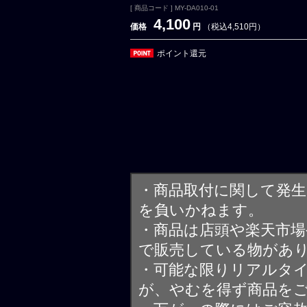
[ 商品コード ] MY-DA010-01
4,100
価格
円
（税込4,510円）
ポイント還元
・商品取付に関して発
を負いかねます。
・商品は店頭や楽天市
で販売している物があ
・可能な限りリアルタ
が、やむを得ず商品を