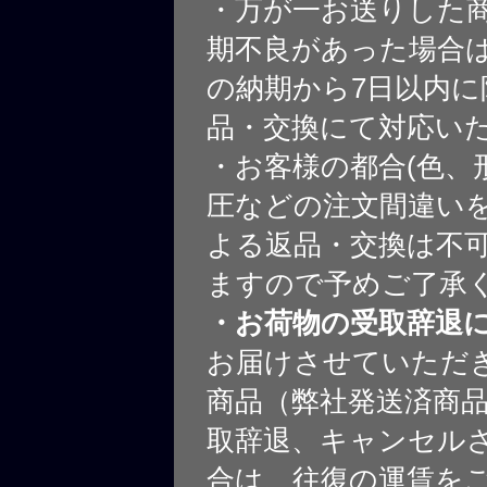
・万が一お送りした
期不良があった場合
の納期から7日以内に
品・交換にて対応い
・お客様の都合(色、
圧などの注文間違いを
よる返品・交換は不
ますので予めご了承
・お荷物の受取辞退
お届けさせていただ
商品（弊社発送済商
取辞退、キャンセル
合は、往復の運賃を