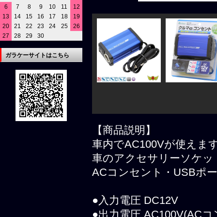
6
7
8
9
10
11
12
13
14
15
16
17
18
19
20
21
22
23
24
25
26
27
28
29
30
ガラケーサイトはこちら
【商品説明】
車内でAC100Vが使えま
車のアクセサリーソケッ
ACコンセント・USBポ
●入力電圧 DC12V
●出力電圧 AC100V(AC