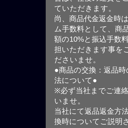
ていただきます。
尚、商品代金返金時
ム手数料として、商
額の10%と振込手数
担いただきます事を
ださいませ。
●商品の交換：返品時
法について●
※必ず当社までご連
いませ。
当社にて返品返金方
換時についてご説明