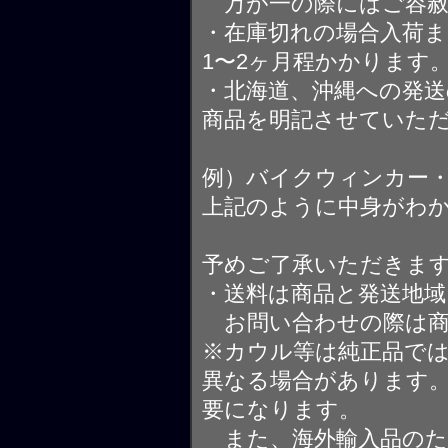
万が一の際にはご容赦
・在庫切れの場合入荷ま
1〜2ヶ月程かかります
・北海道、沖縄への発送
商品を明記させていた
例）バイクウィンカー
上記のように中身がわ
予めご了承いただきま
・送料は商品と発送地
お問い合わせの際は商
※カウル等は純正品で
異なる場合があります
要になります。
また、海外輸入品のた