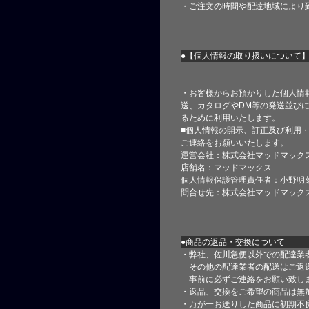
・ご注文の時間や配達地域により
●【個人情報の取り扱いについて
・お客様からお預かりした個人情
送、カタログやDM等の発送並びに
るために利用いたします。
■個人情報の開示、訂正及び利用
ご連絡をお願いいたします。
運営会社：株式会社マッドマック
店舗名：マッドマックス
個人情報保護管理責任者：小野明
問合せ先：株式会社マッドマック
●商品の返品・交換について
・弊社、佐川急便以外での配達業
その他の配達業者の配送はご返
事前に必ずご連絡をお願い致し
・返品、交換をご希望の商品は無
・万が一お送りした商品に初期不