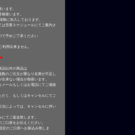
座います。
等御座います。
合保険に加入しております。
ては営業スケジュールにてご案内さ
ので予めご了承ください
はご利用出来ません。
■
商品以外の商品は
複数のご注文が重なり在庫が不足し
が出来ない場合が御座います。
をメールもしくはお電話にてご連絡
ただく、もしくはキャンセルにてご
方法によっては、キャンセルに伴い
みにてご返金致します。
のご口座をお伝えください。
指定のご口座へお振込み致しま