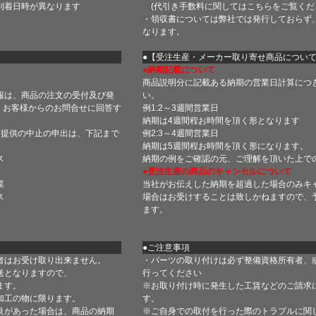
到着日時が異なります
(代引き手数料に関しては
こちら
をご覧くだ
・領収書については弊社では発行しておらず
なります。
】
●【受注生産・メーカー取り寄せ商品につい
●納期記載について
商品説明分に記載ある納期の営業日計算につ
報は、商品の注文の受付及び発
い。
 お客様からのお問合せに回答す
例1:2～3週間営業日
納期は4週間程お時間を頂く形となります
・提供の中止の申出は、下記まで
例2:3～4週間営業日
納期は5週間程お時間を頂く形になります。
ス
納期の例をご確認の元、ご理解を頂いた上で
●受注生産の商品のキャンセルについて
菜
当社がお伝えした納期を超過した場合のみキ
ス
場合はお受けすることは致しかねますので、
ます。
●ご注意事項
者はお受け取り出来ません。
・パーツの取り付けは必ず整備資格所有者、
送となりますので、
行ってください
ます。
※お取り付け時に発生した工賃などのご請求
加工の物に限ります。
す。
良があった場合は、商品の納期
※ご自身での取付を行った際のトラブルに関