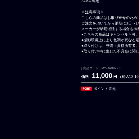
24V車専用
※注意事項※
こちらの商品はお取り寄せのため
ご注文を頂いてから納期に3日〜1
メーカーが納期遅延する場合も御
●こちらの商品はキャンセル不可
●撮影環境上により色調が異なる
●取り付けは、整備士資格所有者
●取り付け中に生じた不具合に関
[ 商品コード ] MY-DA007-03
11,000
価格
円
（税込12,1
ポイント還元