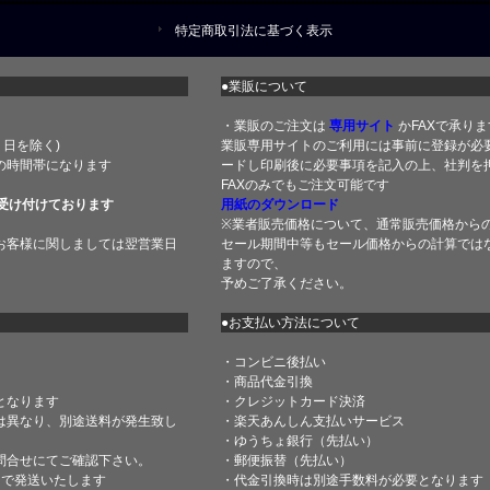
特定商取引法に基づく表示
●業販について
・業販のご注文は
専用サイト
かFAXで承りま
土・日を除く)
業販専用サイトのご利用には事前に登録が必
の時間帯になります
ードし印刷後に必要事項を記入の上、社判を押
FAXのみでもご注文可能です
受け付けております
用紙のダウンロード
※業者販売価格について、通常販売価格から
お客様に関しましては翌営業日
セール期間中等もセール価格からの計算では
ますので、
予めご了承ください。
●お支払い方法について
・コンビニ後払い
・商品代金引換
となります
・クレジットカード決済
は異なり、別途送料が発生致し
・楽天あんしん支払いサービス
・ゆうちょ銀行（先払い）
問合せにてご確認下さい。
・郵便振替（先払い）
内で発送いたします
・代金引換時は別途手数料が必要となります