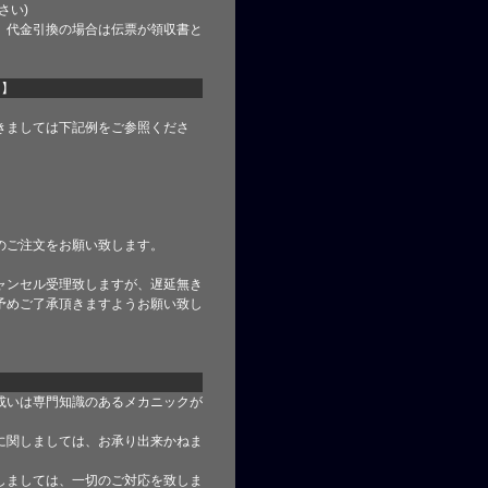
さい)
、代金引換の場合は伝票が領収書と
て】
きましては下記例をご参照くださ
のご注文をお願い致します。
ャンセル受理致しますが、遅延無き
予めご了承頂きますようお願い致し
或いは専門知識のあるメカニックが
に関しましては、お承り出来かねま
しましては、一切のご対応を致しま