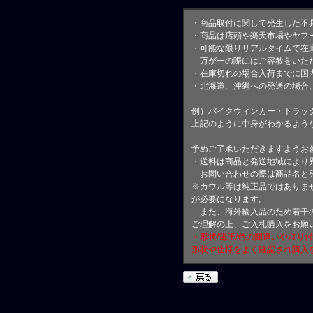
・商品取付に関して発生した不
・商品は店頭や楽天市場やヤフ
・可能な限りリアルタイムで在
万が一の際にはご容赦をいただ
・在庫切れの場合入荷までに国内
・北海道、沖縄への発送の場合
例）バイクウィンカー・トラッ
上記のように中身がわかるよう
予めご了承いただきますようお
・送料は商品と発送地域により
お問い合わせの際は商品名と
※カウル等は純正品ではありま
が必要になります。
また、海外輸入品のため若干の
ご理解の上、ご入札購入をお願
・形状/電圧/色の間違いや取り
形状や仕様をよく確認され購入