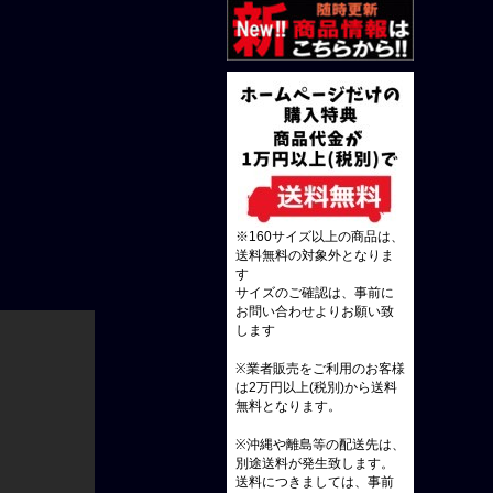
※160サイズ以上の商品は、
送料無料の対象外となりま
す
サイズのご確認は、事前に
お問い合わせよりお願い致
します
※業者販売をご利用のお客様
は2万円以上(税別)から送料
無料となります。
※沖縄や離島等の配送先は、
別途送料が発生致します。
送料につきましては、事前