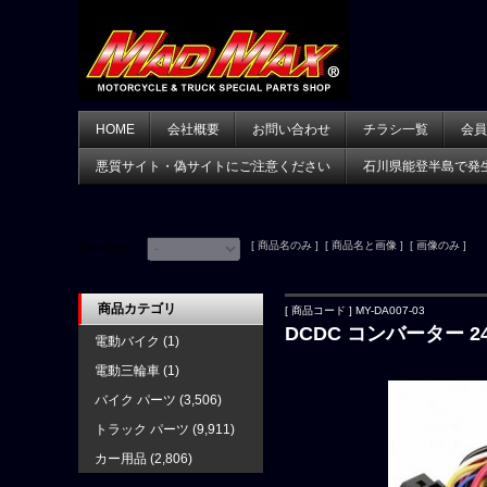
HOME
会社概要
お問い合わせ
チラシ一覧
会員
悪質サイト・偽サイトにご注意ください
石川県能登半島で発
[ 商品名のみ ] [ 商品名と画像 ] [ 画像のみ ]
並べ替え：
商品カテゴリ
[ 商品コード ] MY-DA007-03
DCDC コンバーター 24
電動バイク
(1)
電動三輪車
(1)
バイク パーツ
(3,506)
トラック パーツ
(9,911)
カー用品
(2,806)