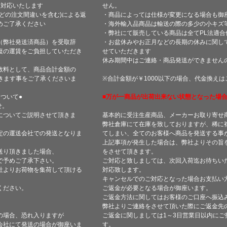
て対応いたします
せん。
どの注文間違いを含む)による返
・商品によっては仕様が変更になる場合も御
めご了承ください
・海外輸入品商品は輸送の際の多少の小キズ
・弊社にて販売している商品は全てPL法適
（弊社発送済商品）を受取辞
・お盆休みやお正月などの長期の休みに関し
復の運賃をご負担していただき
せていただきます
休み期間中はご連絡・商品発送ができません
数料として、商品合計金額の
きます事をご了承くださいま
※合計金額が￥1000以下の場合、代金換え
ついて●
■万が一商品が出荷出来ない状態となった場合
せ。
についてご説明させて頂きま
基本的に受注生産商品、メーカーお取り寄せ
弊社倉庫にて在庫を致しておりますが、稀に
定の運送会社での発送となりま
てしまい、全てのお客様へ商品を発送する事
上記事項が発生した場合は、弊社よりその旨
送り頂きました場合、
をさせて頂きます。
で予めご了承下さい。
ご対応と致しましては、次回入荷迄お待ちい
社よりお荷物を集荷して頂ける
対応致します。
キャンセルでのご対応となった場合お支払い
ください。
ご返金が必要となる場合が御座います。
ご返金方法に関してはお客様のご口座へ振込
弊社よりご連絡をさせて頂いた際にご返金先
の場合、恐れ入りますが
ご返金に関しましては1～3日営業日以内にご
会社にて発送の場合が御座いま
す。