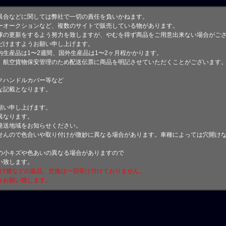
具合などに関しては弊社で一切の責任を負いかねます。
ーオークションなど、複数のサイトで販売している物があります。
庫の更新をするよう努力を致しますが、やむを得ず商品をご用意出来ない場合がご
けますようお願い申し上げます。
生産品は1〜2週間、国外生産品は1〜2ヶ月程かかります。
、航空貨物保安管理のため配送伝票に商品を明記させていただくことがございます
クハンドルカバー等など
な記載となります。
願い申し上げます。
異なります。
発送地域をお知らせください。
せんので色合いや取り付けが微妙に異なる場合があります。車種によっては穴開け
小キズや色あいの異なる場合がありますので
い致します。
付け後などの返品、交換は一切受け付けておりません。
をお願い致します。