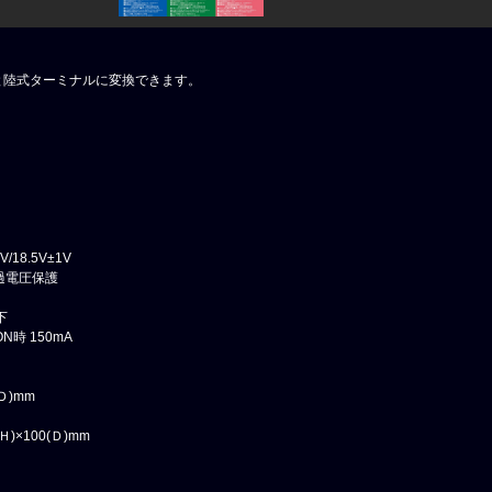
2Vと陸式ターミナルに変換できます。
18.5V±1V
過電圧保護
下
N時 150mA
Ｄ)mm
)×100(Ｄ)mm