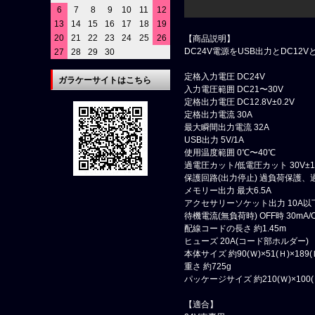
6
7
8
9
10
11
12
13
14
15
16
17
18
19
20
21
22
23
24
25
26
【商品説明】
DC24V電源をUSB出力とDC1
27
28
29
30
定格入力電圧 DC24V
ガラケーサイトはこちら
入力電圧範囲 DC21〜30V
定格出力電圧 DC12.8V±0.2V
定格出力電流 30A
最大瞬間出力電流 32A
USB出力 5V/1A
使用温度範囲 0℃〜40℃
過電圧カット/低電圧カット 30V±1V/
保護回路(出力停止) 過負荷保護、
メモリー出力 最大6.5A
アクセサリーソケット出力 10A以
待機電流(無負荷時) OFF時 30mA/O
配線コードの長さ 約1.45m
ヒューズ 20A(コード部ホルダー)
本体サイズ 約90(Ｗ)×51(Ｈ)×189(
重さ 約725g
パッケージサイズ 約210(Ｗ)×100(Ｈ
【適合】