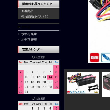
新着/売れ筋ランキング
新着商品
売れ筋商品ベスト20
水中花
水中花 艶華
水中花 蒼華
営業カレンダー
8月の営業日
Sun
Mon
Tue
Wed
Thu
Fri
Sat
1
2
3
4
5
6
7
8
9
10
11
12
13
14
15
16
17
18
19
20
21
22
23
24
25
26
27
28
29
30
31
9月の営業日
Sun
Mon
Tue
Wed
Thu
Fri
Sat
1
2
3
4
5