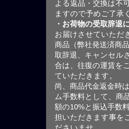
よる返品・交換は不
ますので予めご了承
・お荷物の受取辞退
お届けさせていただ
商品（弊社発送済商
取辞退、キャンセル
合は、往復の運賃を
ていただきます。
尚、商品代金返金時
ム手数料として、商
額の10%と振込手数
担いただきます事を
ださいませ。