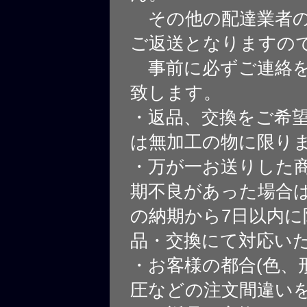
その他の配達業者の
ご返送となりますの
事前に必ずご連絡を
致します。
・返品、交換をご希
は無加工の物に限り
・万が一お送りした
期不良があった場合
の納期から7日以内に
品・交換にて対応い
・お客様の都合(色、
圧などの注文間違いを