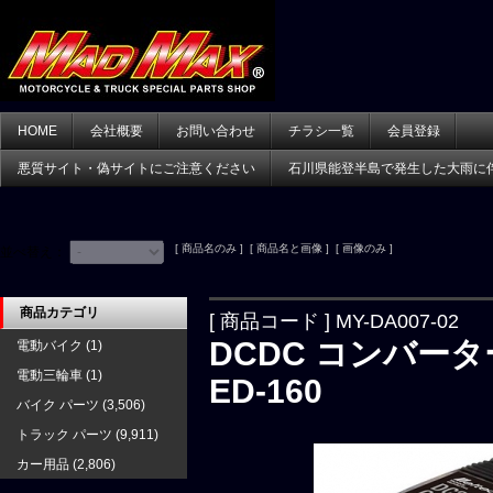
HOME
会社概要
お問い合わせ
チラシ一覧
会員登録
悪質サイト・偽サイトにご注意ください
石川県能登半島で発生した大雨に
[ 商品名のみ ] [ 商品名と画像 ] [ 画像のみ ]
並べ替え：
商品カテゴリ
[ 商品コード ] MY-DA007-02
DCDC コンバーター
電動バイク
(1)
電動三輪車
(1)
ED-160
バイク パーツ
(3,506)
トラック パーツ
(9,911)
カー用品
(2,806)