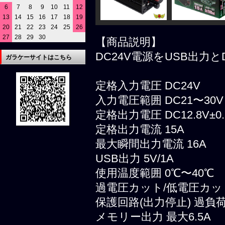
6
7
8
9
10
11
12
13
14
15
16
17
18
19
20
21
22
23
24
25
26
27
28
29
30
【商品説明】
DC24V電源をUSB出力
ガラケーサイトはこちら
定格入力電圧 DC24V
入力電圧範囲 DC21〜30V
定格出力電圧 DC12.8V±0.
定格出力電流 15A
最大瞬間出力電流 16A
USB出力 5V/1A
使用温度範囲 0℃〜40℃
過電圧カット/低電圧カット 30
保護回路(出力停止) 過
メモリー出力 最大6.5A