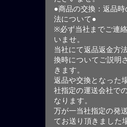
●商品の交換：返品時
法について●
※必ず当社までご連
いませ。
当社にて返品返金方
換時についてご説明
きます。
返品や交換となった
社指定の運送会社で
なります。
万が一当社指定の発
てお送り頂きました