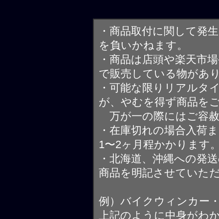
・商品取付に関して発
を負いかねます。
・商品は店頭や楽天市
で販売している物があ
・可能な限りリアルタ
が、やむを得ず商品を
万が一の際にはご容赦
・在庫切れの場合入荷ま
1〜2ヶ月程かかります
・北海道、沖縄への発送
商品を明記させていた
例）バイクウィンカー
上記のように中身がわ