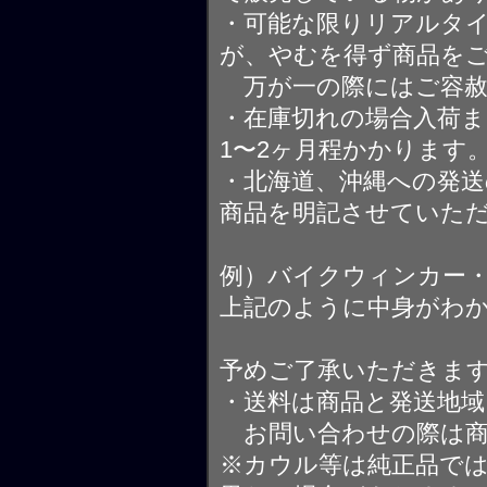
・可能な限りリアルタ
が、やむを得ず商品を
万が一の際にはご容赦
・在庫切れの場合入荷ま
1〜2ヶ月程かかります
・北海道、沖縄への発送
商品を明記させていた
例）バイクウィンカー
上記のように中身がわ
予めご了承いただきま
・送料は商品と発送地
お問い合わせの際は商
※カウル等は純正品で