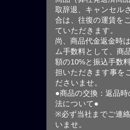
取辞退、キャンセル
合は、往復の運賃を
ていただきます。
尚、商品代金返金時
ム手数料として、商
額の10%と振込手数
担いただきます事を
ださいませ。
●商品の交換：返品時
法について●
※必ず当社までご連
いませ。