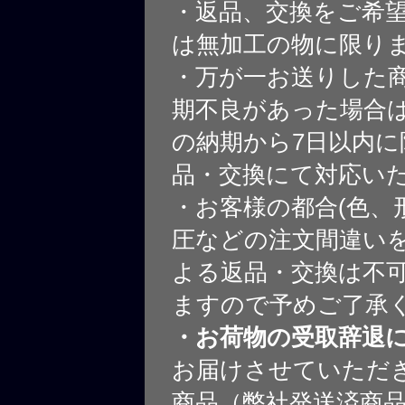
・返品、交換をご希
は無加工の物に限り
・万が一お送りした
期不良があった場合
の納期から7日以内に
品・交換にて対応い
・お客様の都合(色、
圧などの注文間違いを
よる返品・交換は不
ますので予めご了承
・お荷物の受取辞退
お届けさせていただ
商品（弊社発送済商