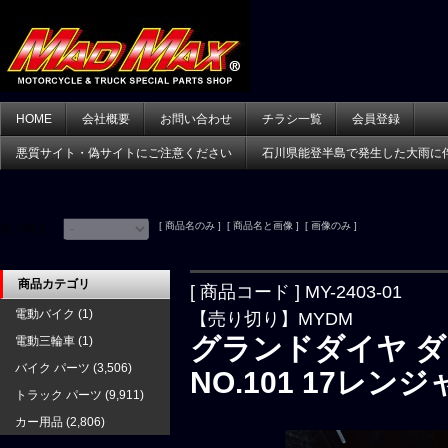
HOME
会社概要
お問い合わせ
チラシ一覧
会員登録
悪質サイト・偽サイトにご注意ください
石川県能登半島で発生した大雨に
[ 商品名のみ ] [ 商品名と画像 ] [ 画像のみ ]
並べ替え：
商品カテゴリ
[ 商品コード ] MY-2403-01
電動バイク
(1)
【売り切り】MYDM
グランドダイヤ 
電動三輪車
(1)
バイク パーツ
(3,506)
NO.101 17レンジ
トラック パーツ
(9,911)
カー用品
(2,806)