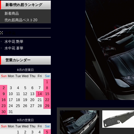
新着/売れ筋ランキング
新着商品
売れ筋商品ベスト20
水中花
水中花 艶華
水中花 蒼華
営業カレンダー
8月の営業日
Sun
Mon
Tue
Wed
Thu
Fri
Sat
1
2
3
4
5
6
7
8
9
10
11
12
13
14
15
16
17
18
19
20
21
22
23
24
25
26
27
28
29
30
31
9月の営業日
Sun
Mon
Tue
Wed
Thu
Fri
Sat
1
2
3
4
5