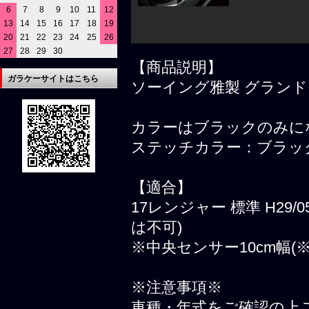
6
7
8
9
10
11
12
13
14
15
16
17
18
19
20
21
22
23
24
25
26
27
28
29
30
【商品説明】
ガラケーサイトはこちら
ソーイング雅製 グラン
カラーはブラックのみに
ステッチカラー：ブラッ
【適合】
17レンジャー 標準 H2
は不可)
※中央センサー10cm幅(※
※注意事項※
車種・年式をご確認の上