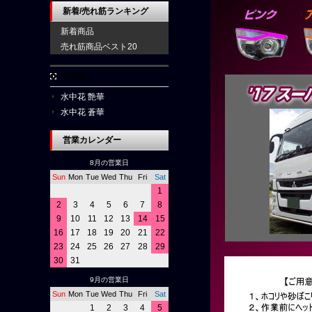
新着/売れ筋ランキング
新着商品
売れ筋商品ベスト20
水中花
水中花 艶華
水中花 蒼華
営業カレンダー
8月の営業日
Sun
Mon
Tue
Wed
Thu
Fri
Sat
1
2
3
4
5
6
7
8
9
10
11
12
13
14
15
16
17
18
19
20
21
22
23
24
25
26
27
28
29
30
31
9月の営業日
Sun
Mon
Tue
Wed
Thu
Fri
Sat
1
2
3
4
5