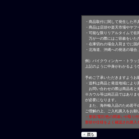
・商品取付に関して発生した不
・商品は店頭や楽天市場やヤフ
・可能な限りリアルタイムで在
万が一の際にはご容赦をいただ
・在庫切れの場合入荷までに国内
・北海道、沖縄への発送の場合
例）バイクウィンカー・トラッ
上記のように中身がわかるよう
予めご了承いただきますようお
・送料は商品と発送地域により
お問い合わせの際は商品名と
※カウル等は純正品ではありま
が必要になります。
また、海外輸入品のため若干の
ご理解の上、ご入札購入をお願
・形状/電圧/色の間違いや取り
形状や仕様をよく確認され購入