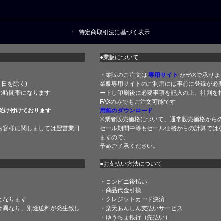
特定商取引法に基づく表示
●業販について
・業販のご注文は
専用サイト
かFAXで承りま
土・日を除く)
業販専用サイトのご利用には事前に登録が必
の時間帯になります
ードし印刷後に必要事項を記入の上、社判を押
FAXのみでもご注文可能です
受け付けております
用紙のダウンロード
※業者販売価格について、通常販売価格から
お客様に関しましては翌営業日
セール期間中等もセール価格からの計算では
ますので、
予めご了承ください。
●お支払い方法について
・コンビニ後払い
・商品代金引換
となります
・クレジットカード決済
は異なり、別途送料が発生致し
・楽天あんしん支払いサービス
・ゆうちょ銀行（先払い）