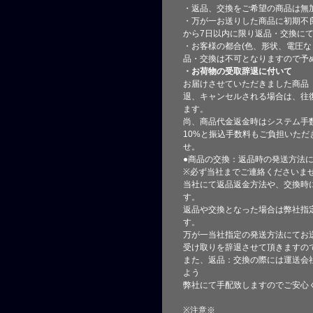
・返品、交換をご希望の商品は無
・万が一お送りした商品に初期不
から7日以内に限り返品・交換に
・お客様の都合(色、形状、電圧な
品・交換は不可となりますので予
・お荷物の受取辞退に付いて
お届けさせていただきました商品
退、キャンセルされる場合は、往
ます。
尚、商品代金返金時はシステム手
10%と振込手数料もご負担いただ
せ。
●商品の交換：返品時の発送方法に
※必ず当社までご連絡くださいま
当社にて返品返金方法や、交換時
す。
返品や交換となった場合は弊社指
す。
万が一当社指定の発送方法にてお
受け取りを辞退させて頂きますの
また、返品：交換の際には運送会
よう
弊社にて手配致しますのでご安心
※注意※