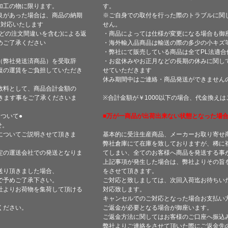
加工の物に限ります。
す。
良があった場合は、商品の納期
※ご自身での取付を行った際のトラブルに関
て対応いたします
せん。
どの注文間違いを含む)による返
・商品によっては仕様が変更になる場合も御
めご了承ください
・海外輸入品商品は輸送の際の多少の小キズ
・弊社にて販売している商品は全てPL法適
（弊社発送済商品）を受取辞
・お盆休みやお正月などの長期の休みに関し
復の運賃をご負担していただき
せていただきます
休み期間中はご連絡・商品発送ができません
数料として、商品合計金額の
きます事をご了承くださいま
※合計金額が￥1000以下の場合、代金換え
ついて●
■万が一商品が出荷出来ない状態となった場合
せ。
についてご説明させて頂きま
基本的に受注生産商品、メーカーお取り寄せ
弊社倉庫にて在庫を致しておりますが、稀に
定の運送会社での発送となりま
てしまい、全てのお客様へ商品を発送する事
上記事項が発生した場合は、弊社よりその旨
送り頂きました場合、
をさせて頂きます。
で予めご了承下さい。
ご対応と致しましては、次回入荷迄お待ちい
社よりお荷物を集荷して頂ける
対応致します。
キャンセルでのご対応となった場合お支払い
ください。
ご返金が必要となる場合が御座います。
ご返金方法に関してはお客様のご口座へ振込
弊社よりご連絡をさせて頂いた際にご返金先