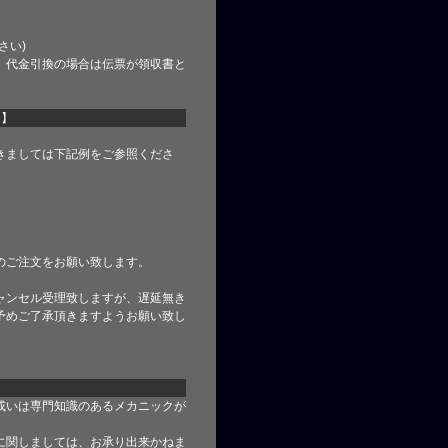
さい)
、代金引換の場合は伝票が領収書と
て】
きましては下記例をご参照くださ
のご注文をお願い致します。
ャンセル受理致しますが、遅延無き
予めご了承頂きますようお願い致し
或いは専門知識のあるメカニックが
に関しましては、お承り出来かねま