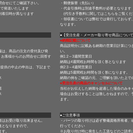
問合せにてご確認下さい。
・郵便振替（先払い）
内で発送いたします
・代金引換時は別途手数料が必要となります
到着日時が異なります
(代引き手数料に関しては
こちら
をご覧くだ
・領収書については弊社では発行しておらず
なります。
】
●【受注生産・メーカー取り寄せ商品につい
●納期記載について
商品説明分に記載ある納期の営業日計算につ
報は、商品の注文の受付及び発
い。
 お客様からのお問合せに回答す
例1:2～3週間営業日
納期は4週間程お時間を頂く形となります
・提供の中止の申出は、下記まで
例2:3～4週間営業日
納期は5週間程お時間を頂く形になります。
ス
納期の例をご確認の元、ご理解を頂いた上で
●受注生産の商品のキャンセルについて
菜
当社がお伝えした納期を超過した場合のみキ
ス
場合はお受けすることは致しかねますので、
ます。
●ご注意事項
者はお受け取り出来ません。
・パーツの取り付けは必ず整備資格所有者、
送となりますので、
行ってください
ます。
※お取り付け時に発生した工賃などのご請求