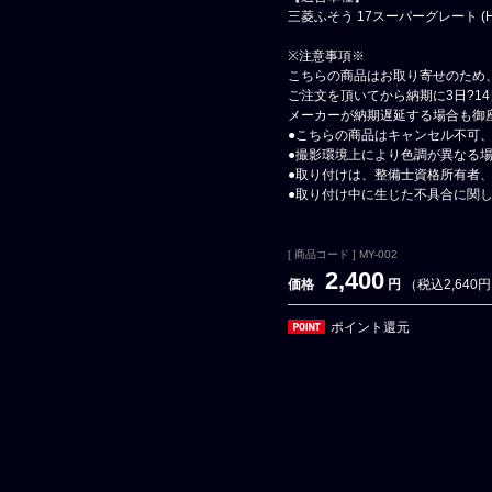
三菱ふそう 17スーパーグレート (H2
※注意事項※
こちらの商品はお取り寄せのため
ご注文を頂いてから納期に3日?1
メーカーが納期遅延する場合も御
●こちらの商品はキャンセル不可
●撮影環境上により色調が異なる
●取り付けは、整備士資格所有者
●取り付け中に生じた不具合に関
[ 商品コード ] MY-002
2,400
価格
円
（税込2,640
ポイント還元