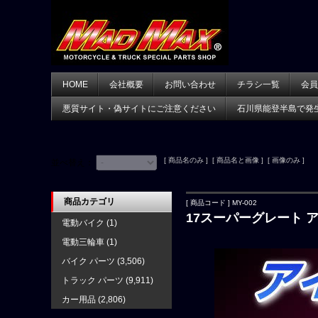
HOME
会社概要
お問い合わせ
チラシ一覧
会員
悪質サイト・偽サイトにご注意ください
石川県能登半島で発
[ 商品名のみ ] [ 商品名と画像 ] [ 画像のみ ]
並べ替え：
商品カテゴリ
[ 商品コード ] MY-002
17スーパーグレート 
電動バイク
(1)
電動三輪車
(1)
バイク パーツ
(3,506)
トラック パーツ
(9,911)
カー用品
(2,806)