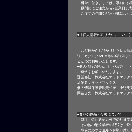
料金に付きましては、事前にお
・原則的にご注文から2営業日以
・ご注文の時間や配達地域により
●【個人情報の取り扱いについて
・お客様からお預かりした個人情
送、カタログやDM等の発送並びに
るために利用いたします。
■個人情報の開示、訂正及び利用
ご連絡をお願いいたします。
運営会社：株式会社マッドマック
店舗名：マッドマックス
個人情報保護管理責任者：小野明
問合せ先：株式会社マッドマック
●商品の返品・交換について
・弊社、佐川急便以外での配達業
その他の配達業者の配送はご返
事前に必ずご連絡をお願い致し