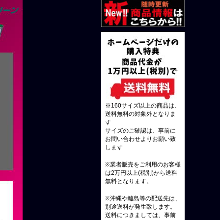
※160サイズ以上の商品は、
送料無料の対象外となりま
す
サイズのご確認は、事前に
お問い合わせよりお願い致
します
※業者販売をご利用のお客様
は2万円以上(税別)から送料
無料となります。
※沖縄や離島等の配送先は、
別途送料が発生致します。
送料につきましては、事前