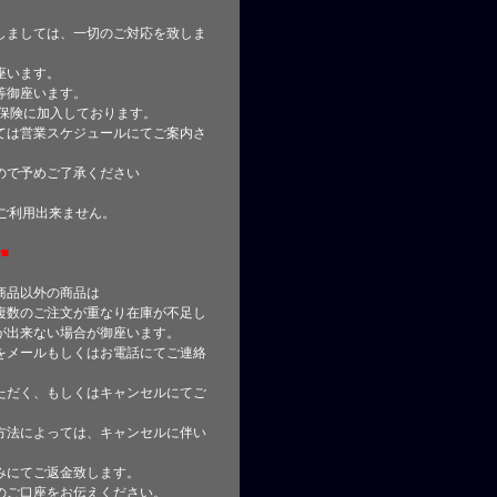
しましては、一切のご対応を致しま
座います。
等御座います。
合保険に加入しております。
ては営業スケジュールにてご案内さ
ので予めご了承ください
はご利用出来ません。
■
商品以外の商品は
複数のご注文が重なり在庫が不足し
が出来ない場合が御座います。
をメールもしくはお電話にてご連絡
ただく、もしくはキャンセルにてご
方法によっては、キャンセルに伴い
みにてご返金致します。
のご口座をお伝えください。