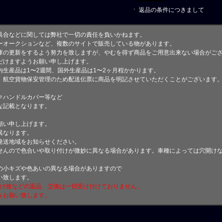
返品の条件につきまして
具合などに関しては弊社で一切の責任を負いかねます。
ーオークションなど、複数のサイトで販売している物があります。
庫の更新をするよう努力を致しますが、やむを得ず商品をご用意出来ない場合がご
けますようお願い申し上げます。
生産品は1〜2週間、国外生産品は1〜2ヶ月程かかります。
、航空貨物保安管理のため配送伝票に商品を明記させていただくことがございます
クハンドルカバー等など
な記載となります。
願い申し上げます。
異なります。
発送地域をお知らせください。
せんので色合いや取り付けが微妙に異なる場合があります。車種によっては穴開け
小キズや色あいの異なる場合がありますので
い致します。
付け後などの返品、交換は一切受け付けておりません。
をお願い致します。