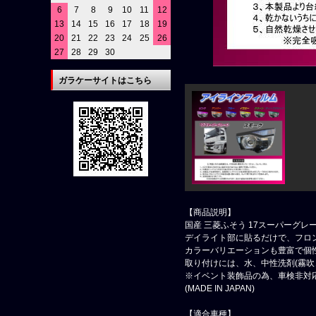
6
7
8
9
10
11
12
13
14
15
16
17
18
19
20
21
22
23
24
25
26
27
28
29
30
ガラケーサイトはこちら
【商品説明】
国産 三菱ふそう 17スーパーグレ
デイライト部に貼るだけで、フロ
カラーバリエーションも豊富で個
取り付けには、水、中性洗剤(霧
※イベント装飾品の為、車検非対
(MADE IN JAPAN)
【適合車種】