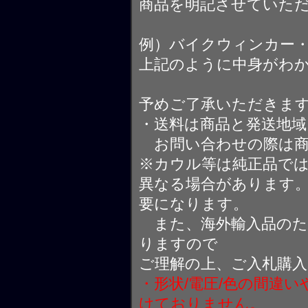
商品を明記させていた
例）バイクウィンカー
上記のように中身がわ
予めご了承いただきま
・送料は商品と発送地
お問い合わせの際は商
※カウル等は純正品で
異なる場合があります
要になります。
また、海外輸入品のた
りますので
ご理解の上、ご入札購
・形状/電圧/色の間違
けておりません。