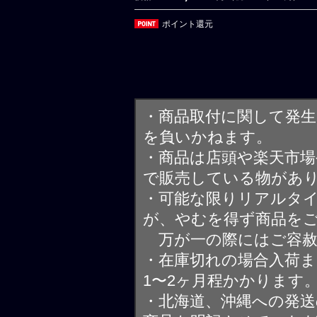
ポイント還元
・商品取付に関して発
を負いかねます。
・商品は店頭や楽天市
で販売している物があ
・可能な限りリアルタ
が、やむを得ず商品を
万が一の際にはご容赦
・在庫切れの場合入荷ま
1〜2ヶ月程かかります
・北海道、沖縄への発送