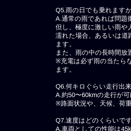
Q5.雨の日でも乗れます
A.通常の雨であれば問題
但し、極度に激しい雨や
濡れた場合、あるいは道
ます。
また、雨の中の長時間放
※充電は必ず雨の当たら
ます。
Q6.何キロぐらい走行出
A.約50〜60kmの走行が
※路面状況や、天候、荷
Q7.速度はどのくらいで
A.車両としての性能は45