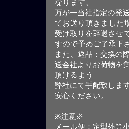
なります。
万が一当社指定の発
てお送り頂きました
受け取りを辞退させ
すので予めご了承下
また、返品：交換の
送会社よりお荷物を
頂けるよう
弊社にて手配致しま
安心ください。
※注意※
メール便：定型外等