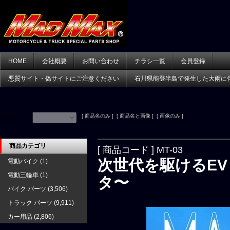
HOME
会社概要
お問い合わせ
チラシ一覧
会員登録
悪質サイト・偽サイトにご注意ください
石川県能登半島で発生した大雨に
[ 商品名のみ ] [ 商品名と画像 ] [ 画像のみ ]
並べ替え：
商品カテゴリ
[ 商品コード ] MT-03
次世代を駆けるEV
電動バイク
(1)
電動三輪車
(1)
タ〜
バイク パーツ
(3,506)
トラック パーツ
(9,911)
カー用品
(2,806)