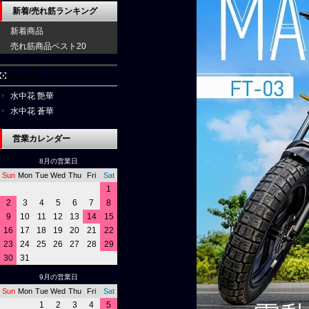
新着/売れ筋ランキング
新着商品
売れ筋商品ベスト20
水中花
水中花 艶華
水中花 蒼華
営業カレンダー
8月の営業日
Sun
Mon
Tue
Wed
Thu
Fri
Sat
1
2
3
4
5
6
7
8
9
10
11
12
13
14
15
16
17
18
19
20
21
22
23
24
25
26
27
28
29
30
31
9月の営業日
Sun
Mon
Tue
Wed
Thu
Fri
Sat
1
2
3
4
5