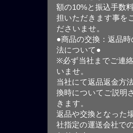
額の10%と振込手数
担いただきます事を
ださいませ。
●商品の交換：返品時
法について●
※必ず当社までご連
いませ。
当社にて返品返金方
換時についてご説明
きます。
返品や交換となった
社指定の運送会社で