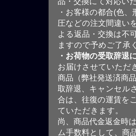
品・交換にて対応い
・お客様の都合(色、
圧などの注文間違いを
よる返品・交換は不
ますので予めご了承
・お荷物の受取辞退
お届けさせていただ
商品（弊社発送済商
取辞退、キャンセル
合は、往復の運賃を
ていただきます。
尚、商品代金返金時
ム手数料として、商