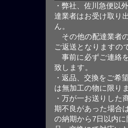
・弊社、佐川急便以
達業者はお受け取り
ん。
その他の配達業者の
ご返送となりますの
事前に必ずご連絡を
致します。
・返品、交換をご希
は無加工の物に限り
・万が一お送りした
期不良があった場合
の納期から7日以内に