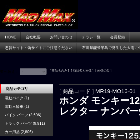
HOME
会社概要
お問い合わせ
チラシ一覧
会員登録
悪質サイト・偽サイトにご注意ください
石川県能登半島で発生した大雨に
[ 商品名のみ ] [ 商品名と画像 ] [ 画像のみ ]
並べ替え：
商品カテゴリ
[ 商品コード ] MR19-MO16-01
ホンダ モンキー1
電動バイク
(1)
電動三輪車
(1)
レクター ナンバー
バイク パーツ
(3,506)
トラック パーツ
(9,911)
カー用品
(2,806)