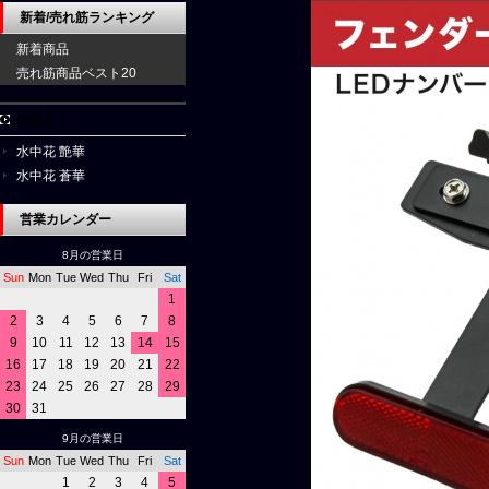
新着/売れ筋ランキング
新着商品
売れ筋商品ベスト20
水中花
水中花 艶華
水中花 蒼華
営業カレンダー
8月の営業日
Sun
Mon
Tue
Wed
Thu
Fri
Sat
1
2
3
4
5
6
7
8
9
10
11
12
13
14
15
16
17
18
19
20
21
22
23
24
25
26
27
28
29
30
31
9月の営業日
Sun
Mon
Tue
Wed
Thu
Fri
Sat
1
2
3
4
5