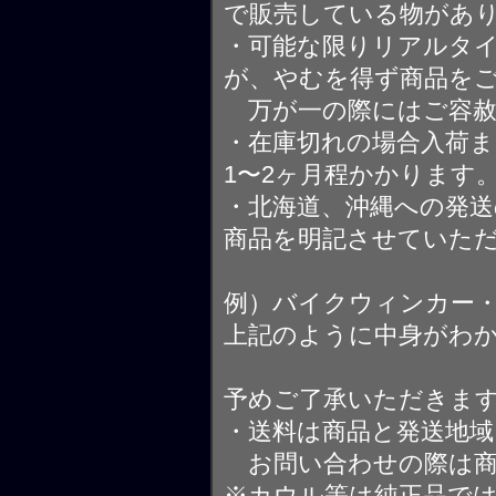
で販売している物があ
・可能な限りリアルタ
が、やむを得ず商品を
万が一の際にはご容赦
・在庫切れの場合入荷ま
1〜2ヶ月程かかります
・北海道、沖縄への発送
商品を明記させていた
例）バイクウィンカー
上記のように中身がわ
予めご了承いただきま
・送料は商品と発送地
お問い合わせの際は商
※カウル等は純正品で