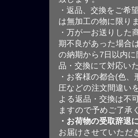
・返品、交換をご希
は無加工の物に限り
・万が一お送りした
期不良があった場合
の納期から7日以内に
品・交換にて対応い
・お客様の都合(色、
圧などの注文間違いを
よる返品・交換は不
ますので予めご了承
・お荷物の受取辞退
お届けさせていただ