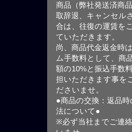
商品（弊社発送済商
取辞退、キャンセル
合は、往復の運賃を
ていただきます。
尚、商品代金返金時
ム手数料として、商
額の10%と振込手数
担いただきます事を
ださいませ。
●商品の交換：返品時
法について●
※必ず当社までご連