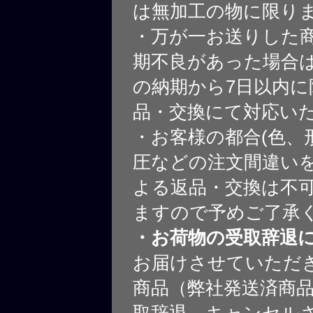
は無加工の物に限り
・万が一お送りした
期不良があった場合
の納期から7日以内に
品・交換にて対応い
・お客様の都合(色、
圧などの注文間違いを
よる返品・交換は不
ますので予めご了承
・お荷物の受取辞退
お届けさせていただ
商品（弊社発送済商
取辞退、キャンセル