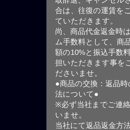
合は、往復の運賃を
ていただきます。
尚、商品代金返金時
ム手数料として、商
額の10%と振込手数
担いただきます事を
ださいませ。
●商品の交換：返品時
法について●
※必ず当社までご連
いませ。
当社にて返品返金方