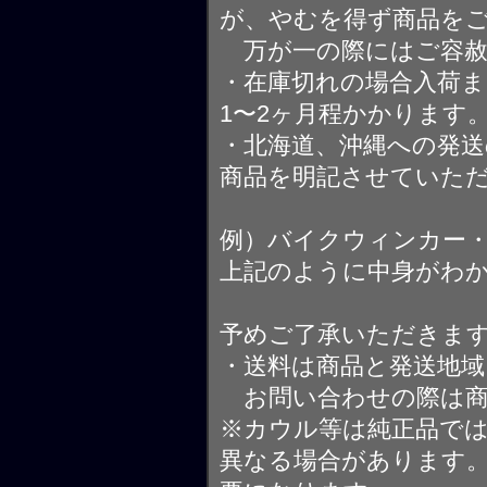
が、やむを得ず商品を
万が一の際にはご容赦
・在庫切れの場合入荷ま
1〜2ヶ月程かかります
・北海道、沖縄への発送
商品を明記させていた
例）バイクウィンカー
上記のように中身がわ
予めご了承いただきま
・送料は商品と発送地
お問い合わせの際は商
※カウル等は純正品で
異なる場合があります