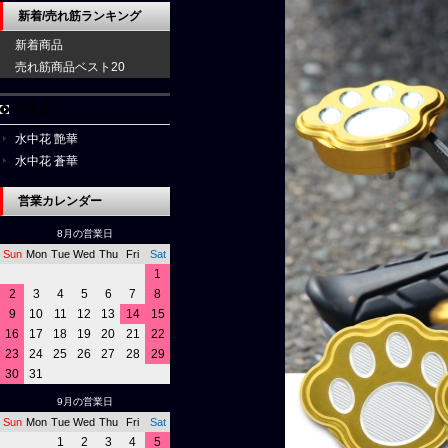
新着/売れ筋ランキング
新着商品
売れ筋商品ベスト20
水中花
水中花 艶華
水中花 蒼華
営業カレンダー
8月の営業日
Sun
Mon
Tue
Wed
Thu
Fri
Sat
1
2
3
4
5
6
7
8
9
10
11
12
13
14
15
16
17
18
19
20
21
22
23
24
25
26
27
28
29
30
31
9月の営業日
Sun
Mon
Tue
Wed
Thu
Fri
Sat
1
2
3
4
5