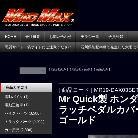
HOME
会社概要
お問い合わせ
チラシ一覧
会員登録
悪質サイト・偽サイトにご注意ください
石川県能登半島で発生した大雨に
[ 商品名のみ ] [ 商品名と画像 ] [ 画像のみ ]
並べ替え：
商品カテゴリ
[ 商品コード ] MR19-DAX03SE
Mr Quick製 ホンダ
電動バイク
(1)
電動三輪車
(1)
ラッチペダルカバ
バイク パーツ
(3,506)
ゴールド
トラック パーツ
(9,911)
カー用品
(2,806)