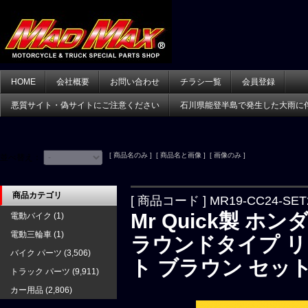
HOME
会社概要
お問い合わせ
チラシ一覧
会員登録
悪質サイト・偽サイトにご注意ください
石川県能登半島で発生した大雨に
[ 商品名のみ ] [ 商品名と画像 ] [ 画像のみ ]
並べ替え：
商品カテゴリ
[ 商品コード ] MR19-CC24-SET
Mr Quick製 ホンダ
電動バイク
(1)
電動三輪車
(1)
ラウンドタイプ 
バイク パーツ
(3,506)
ト ブラウン セッ
トラック パーツ
(9,911)
カー用品
(2,806)