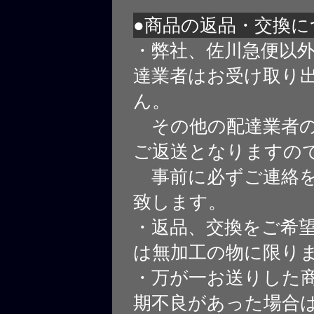
●商品の返品・交換に
・弊社、佐川急便以
達業者はお受け取り
ん。
その他の配達業者の
ご返送となりますの
事前に必ずご連絡を
致します。
・返品、交換をご希
は無加工の物に限り
・万が一お送りした
期不良があった場合