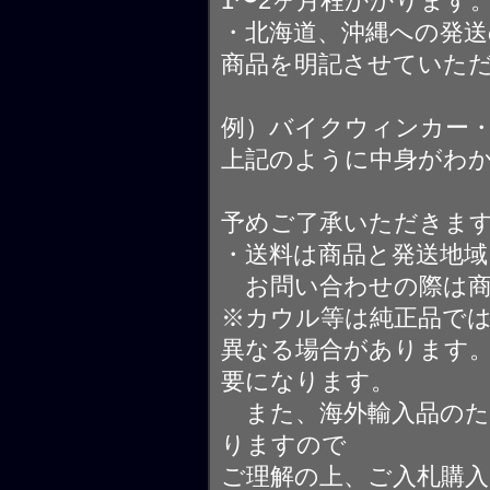
1〜2ヶ月程かかります
・北海道、沖縄への発送
商品を明記させていた
例）バイクウィンカー
上記のように中身がわ
予めご了承いただきま
・送料は商品と発送地
お問い合わせの際は商
※カウル等は純正品で
異なる場合があります
要になります。
また、海外輸入品のた
りますので
ご理解の上、ご入札購