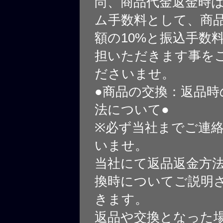
尚、商品代金返金時
ム手数料として、商
額の10%と振込手数
担いただきます事を
ださいませ。
●商品の交換：返品時
法について●
※必ず当社までご連
いませ。
当社にて返品返金方
換時についてご説明
きます。
返品や交換となった