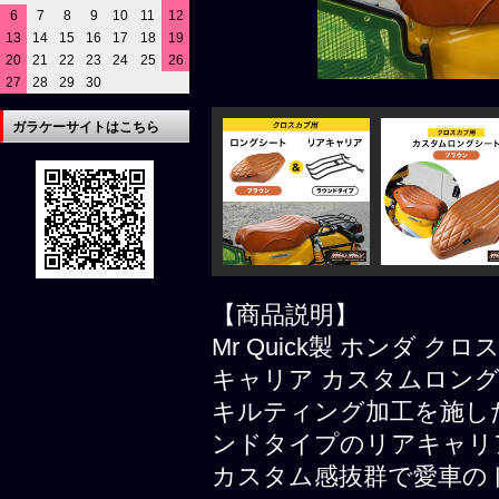
6
7
8
9
10
11
12
13
14
15
16
17
18
19
20
21
22
23
24
25
26
27
28
29
30
ガラケーサイトはこちら
【商品説明】
Mr Quick製 ホンダ クロ
キャリア カスタムロング
キルティング加工を施し
ンドタイプのリアキャリ
カスタム感抜群で愛車の