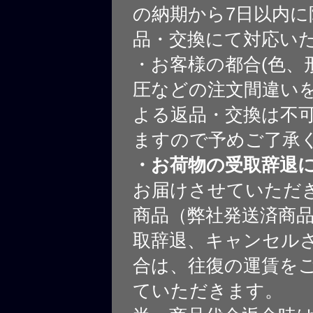
の納期から7日以内に
品・交換にて対応い
・お客様の都合(色、
圧などの注文間違いを
よる返品・交換は不
ますので予めご了承
・お荷物の受取辞退
お届けさせていただ
商品（弊社発送済商
取辞退、キャンセル
合は、往復の運賃を
ていただきます。