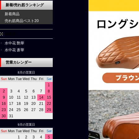
新着/売れ筋ランキング
新着商品
売れ筋商品ベスト20
水中花
水中花 艶華
水中花 蒼華
営業カレンダー
8月の営業日
Sun
Mon
Tue
Wed
Thu
Fri
Sat
1
2
3
4
5
6
7
8
9
10
11
12
13
14
15
16
17
18
19
20
21
22
23
24
25
26
27
28
29
30
31
9月の営業日
Sun
Mon
Tue
Wed
Thu
Fri
Sat
1
2
3
4
5