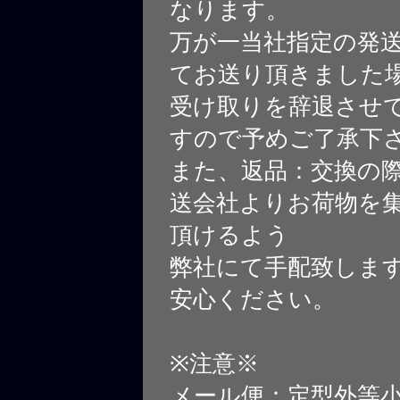
なります。
万が一当社指定の発
てお送り頂きました
受け取りを辞退させ
すので予めご了承下
また、返品：交換の
送会社よりお荷物を
頂けるよう
弊社にて手配致しま
安心ください。
※注意※
メール便：定型外等