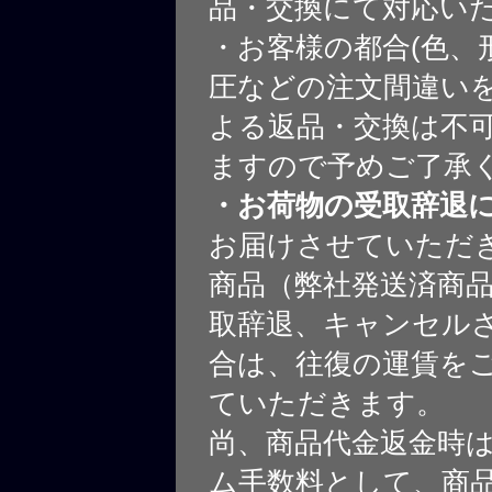
品・交換にて対応い
・お客様の都合(色、
圧などの注文間違いを
よる返品・交換は不
ますので予めご了承
・お荷物の受取辞退
お届けさせていただ
商品（弊社発送済商
取辞退、キャンセル
合は、往復の運賃を
ていただきます。
尚、商品代金返金時
ム手数料として、商