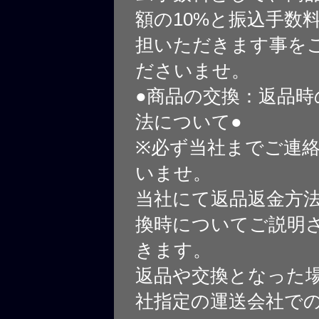
額の10%と振込手数
担いただきます事を
ださいませ。
●商品の交換：返品時
法について●
※必ず当社までご連
いませ。
当社にて返品返金方
換時についてご説明
きます。
返品や交換となった
社指定の運送会社で