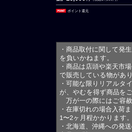
ポイント還元
・商品取付に関して発
を負いかねます。
・商品は店頭や楽天市
で販売している物があ
・可能な限りリアルタ
が、やむを得ず商品を
万が一の際にはご容赦
・在庫切れの場合入荷ま
1〜2ヶ月程かかります
・北海道、沖縄への発送