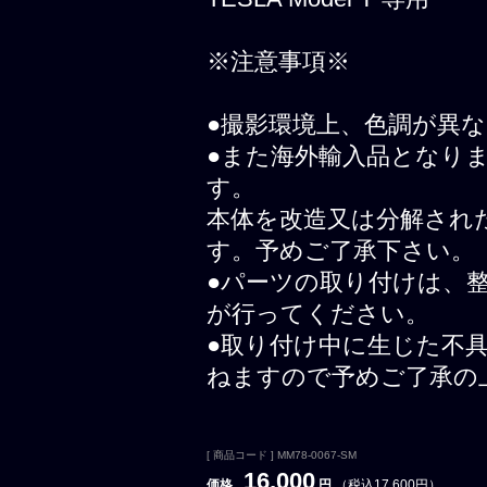
※注意事項※
●撮影環境上、色調が異
●また海外輸入品となり
す。
本体を改造又は分解され
す。予めご了承下さい。
●パーツの取り付けは、
が行ってください。
●取り付け中に生じた不
ねますので予めご了承の
[ 商品コード ] MM78-0067-SM
16,000
価格
円
（税込17,600円）