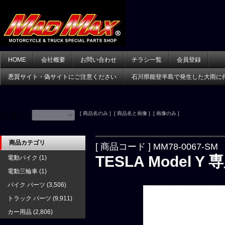
HOME
会社概要
お問い合わせ
チラシ一覧
会員登録
悪質サイト・偽サイトにご注意ください
石川県能登半島で発生した大雨に
[ 商品名のみ ] [ 商品名と画像 ] [ 画像のみ ]
並べ替え：
商品カテゴリ
[ 商品コード ] MM78-0067-SM
TESLA Model
電動バイク
(1)
電動三輪車
(1)
バイク パーツ
(3,506)
トラック パーツ
(9,911)
カー用品
(2,806)