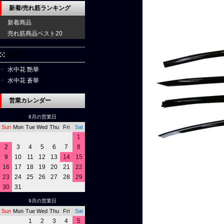
新着/売れ筋ランキング
新着商品
売れ筋商品ベスト20
水中花
水中花 艶華
水中花 蒼華
営業カレンダー
8月の営業日
Sun
Mon
Tue
Wed
Thu
Fri
Sat
1
2
3
4
5
6
7
8
9
10
11
12
13
14
15
16
17
18
19
20
21
22
23
24
25
26
27
28
29
30
31
9月の営業日
Sun
Mon
Tue
Wed
Thu
Fri
Sat
1
2
3
4
5