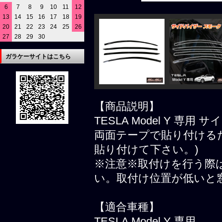
6
7
8
9
10
11
12
13
14
15
16
17
18
19
20
21
22
23
24
25
26
27
28
29
30
ガラケーサイトはこちら
【商品説明】
TESLA Model Y 専
両面テープで貼り付ける
貼り付けて下さい。)
※注意※取付けを行う際
い。取付け位置が低いと
【適合車種】
TESLA Model Y 専用