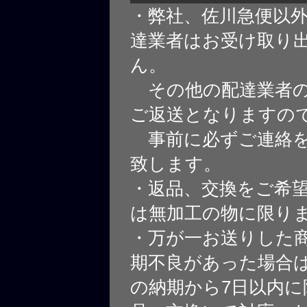
・弊社、佐川急便以
達業者はお受け取り
ん。
その他の配達業者の
ご返送となりますの
事前に必ずご連絡を
致します。
・返品、交換をご希
は無加工の物に限り
・万が一お送りした
期不良があった場合
の納期から7日以内に