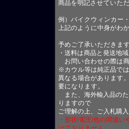
商品を明記させていた
例）バイクウィンカー
上記のように中身がわ
予めご了承いただきま
・送料は商品と発送地
お問い合わせの際は商
※カウル等は純正品で
異なる場合があります
要になります。
また、海外輸入品のた
りますので
ご理解の上、ご入札購
・形状/電圧/色の間違
けておりません。