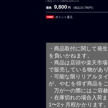
[ 商品コード ] MM78-0064-CA
9,800
価格
円
（税込10,780円）
ポイント還元
・商品取付に関して発
を負いかねます。
・商品は店頭や楽天市
で販売している物があ
・可能な限りリアルタ
が、やむを得ず商品を
万が一の際にはご容赦
・在庫切れの場合入荷ま
1〜2ヶ月程かかります