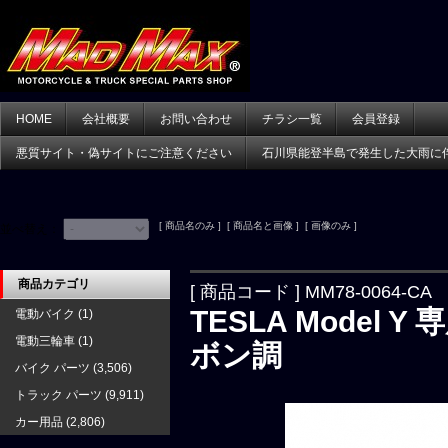
HOME
会社概要
お問い合わせ
チラシ一覧
会員登録
悪質サイト・偽サイトにご注意ください
石川県能登半島で発生した大雨に
[ 商品名のみ ] [ 商品名と画像 ] [ 画像のみ ]
並べ替え：
商品カテゴリ
[ 商品コード ] MM78-0064-CA
TESLA Model
電動バイク
(1)
電動三輪車
(1)
ボン調
バイク パーツ
(3,506)
トラック パーツ
(9,911)
カー用品
(2,806)