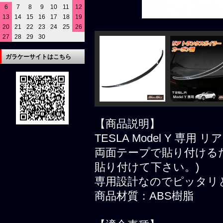
6
7
8
9
10
11
12
13
14
15
16
17
18
19
20
21
22
23
24
25
26
27
28
29
30
ガラケーサイトはこちら
【商品説明】
TESLA Model Y 専
両面テープで貼り付ける
貼り付けて下さい。)
専用設計なのでピッタリ
商品材質：ABS樹脂