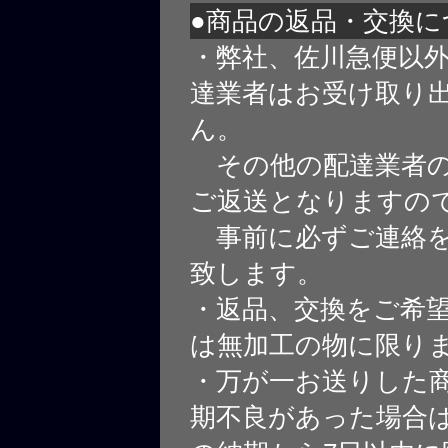
●商品の返品・交換に
・弊社、佐川急便以
達業者はお受け取り
ん。
その他の配達業者の
ご返送となりますの
事前に必ずご連絡を
致します。
・返品、交換をご希
は無加工の物に限り
・万が一お送りした
期不良があった場合