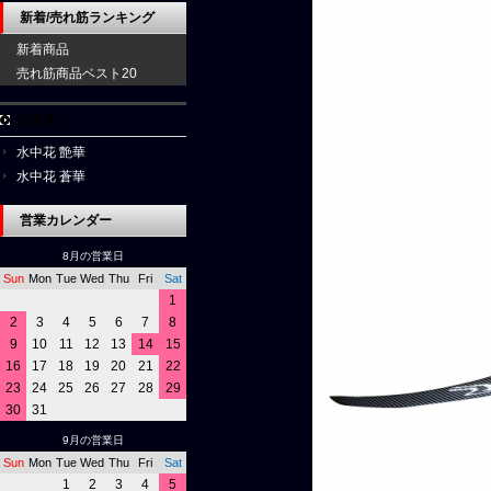
新着/売れ筋ランキング
新着商品
売れ筋商品ベスト20
水中花
水中花 艶華
水中花 蒼華
営業カレンダー
8月の営業日
Sun
Mon
Tue
Wed
Thu
Fri
Sat
1
2
3
4
5
6
7
8
9
10
11
12
13
14
15
16
17
18
19
20
21
22
23
24
25
26
27
28
29
30
31
9月の営業日
Sun
Mon
Tue
Wed
Thu
Fri
Sat
1
2
3
4
5