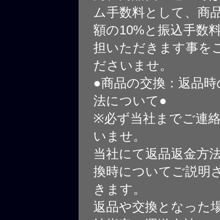
ム手数料として、商
額の10%と振込手数
担いただきます事を
ださいませ。
●商品の交換：返品時
法について●
※必ず当社までご連
いませ。
当社にて返品返金方
換時についてご説明
きます。
返品や交換となった