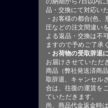
の納期から7日以内に
品・交換にて対応い
・お客様の都合(色、
圧などの注文間違いを
よる返品・交換は不
ますので予めご了承
・お荷物の受取辞退
お届けさせていただ
商品（弊社発送済商
取辞退、キャンセル
合は、往復の運賃を
ていただきます。
尚、商品代金返金時