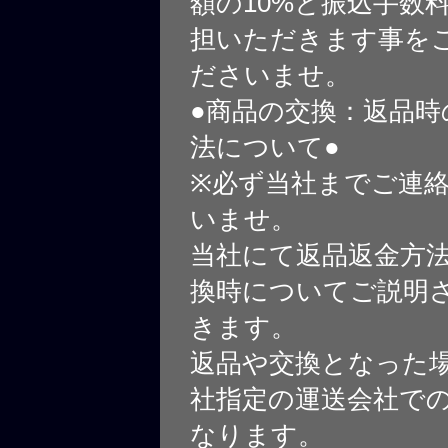
額の10%と振込手数
担いただきます事を
ださいませ。
●商品の交換：返品時
法について●
※必ず当社までご連
いませ。
当社にて返品返金方
換時についてご説明
きます。
返品や交換となった
社指定の運送会社で
なります。