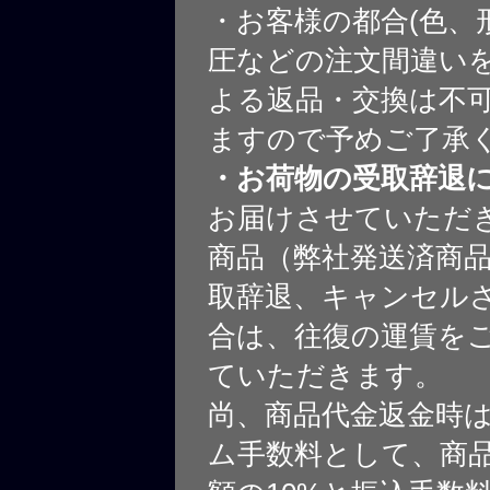
・お客様の都合(色、
圧などの注文間違いを
よる返品・交換は不
ますので予めご了承
・お荷物の受取辞退
お届けさせていただ
商品（弊社発送済商
取辞退、キャンセル
合は、往復の運賃を
ていただきます。
尚、商品代金返金時
ム手数料として、商