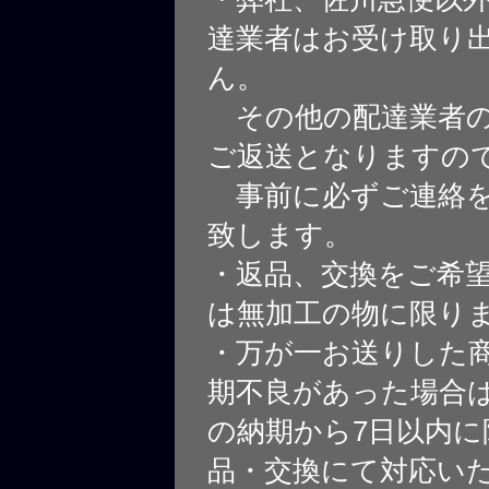
達業者はお受け取り
ん。
その他の配達業者の
ご返送となりますの
事前に必ずご連絡を
致します。
・返品、交換をご希
は無加工の物に限り
・万が一お送りした
期不良があった場合
の納期から7日以内に
品・交換にて対応い