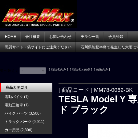
HOME
会社概要
お問い合わせ
チラシ一覧
会員登録
悪質サイト・偽サイトにご注意ください
石川県能登半島で発生した大雨に
[ 商品名のみ ] [ 商品名と画像 ] [ 画像のみ ]
並べ替え：
商品カテゴリ
[ 商品コード ] MM78-0062-BK
TESLA Model
電動バイク
(1)
電動三輪車
(1)
ド ブラック
バイク パーツ
(3,506)
トラック パーツ
(9,911)
カー用品
(2,806)