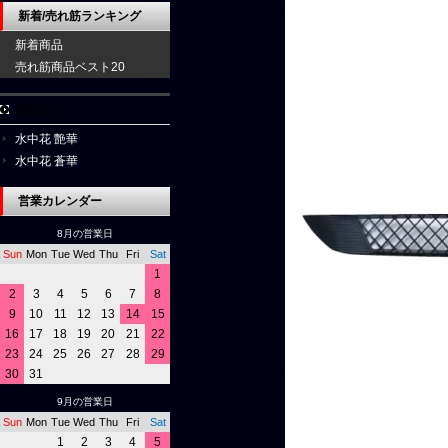
新着/売れ筋ランキング
新着商品
売れ筋商品ベスト20
水中花
水中花 艶華
水中花 蒼華
営業カレンダー
8月の営業日
Sun
Mon
Tue
Wed
Thu
Fri
Sat
1
2
3
4
5
6
7
8
9
10
11
12
13
14
15
16
17
18
19
20
21
22
23
24
25
26
27
28
29
30
31
9月の営業日
Sun
Mon
Tue
Wed
Thu
Fri
Sat
1
2
3
4
5