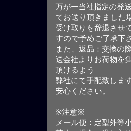
万が一当社指定の発
てお送り頂きました
受け取りを辞退させ
すので予めご了承下
また、返品：交換の
送会社よりお荷物を
頂けるよう
弊社にて手配致しま
安心ください。
※注意※
メール便：定型外等