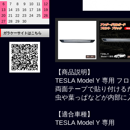
6
7
8
9
10
11
12
13
14
15
16
17
18
19
20
21
22
23
24
25
26
27
28
29
30
ガラケーサイトはこちら
【商品説明】
TESLA Model Y 
両面テープで貼り付ける
虫や葉っぱなどが内部に
【適合車種】
TESLA Model Y 専用