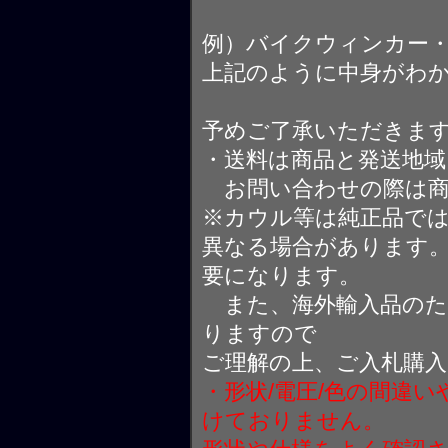
例）バイクウィンカー
上記のように中身がわ
予めご了承いただきま
・送料は商品と発送地
お問い合わせの際は商
※カウル等は純正品で
異なる場合があります
要になります。
また、海外輸入品のた
りますので
ご理解の上、ご入札購
・形状/電圧/色の間違
けておりません。