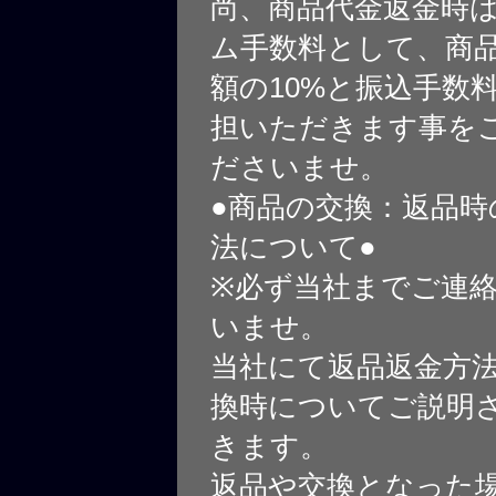
尚、商品代金返金時
ム手数料として、商
額の10%と振込手数
担いただきます事を
ださいませ。
●商品の交換：返品時
法について●
※必ず当社までご連
いませ。
当社にて返品返金方
換時についてご説明
きます。
返品や交換となった