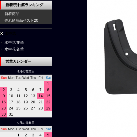
新着/売れ筋ランキング
新着商品
売れ筋商品ベスト20
水中花
水中花 艶華
水中花 蒼華
営業カレンダー
8月の営業日
Sun
Mon
Tue
Wed
Thu
Fri
Sat
1
2
3
4
5
6
7
8
9
10
11
12
13
14
15
16
17
18
19
20
21
22
23
24
25
26
27
28
29
30
31
9月の営業日
Sun
Mon
Tue
Wed
Thu
Fri
Sat
1
2
3
4
5