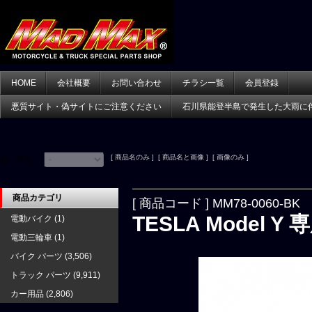
HOME
会社概要
お問い合わせ
チラシ一覧
会員登録
悪質サイト・偽サイトにご注意ください
石川県能登半島で発生した大雨に
[ 商品名のみ ] [ 商品名と画像 ] [ 画像のみ ]
並べ替え：
商品カテゴリ
[ 商品コード ] MM78-0060-BK
TESLA Model
電動バイク
(1)
電動三輪車
(1)
バイク パーツ
(3,506)
トラック パーツ
(9,911)
カー用品
(2,806)