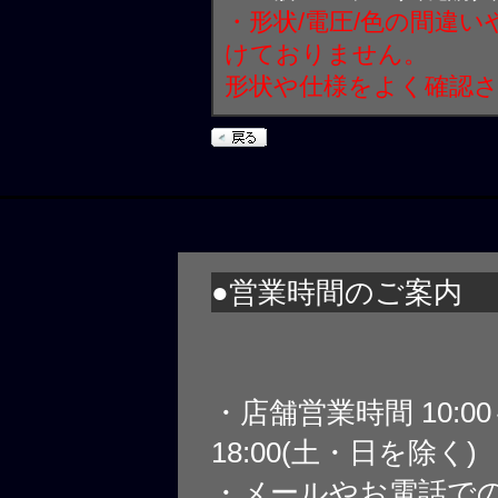
・形状/電圧/色の間違
けておりません。
形状や仕様をよく確認
●営業時間のご案内
・店舗営業時間 10:0
18:00(土・日を除く)
・メールやお電話で