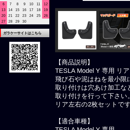
6
7
8
9
10
11
12
13
14
15
16
17
18
19
20
21
22
23
24
25
26
27
28
29
30
ガラケーサイトはこちら
【商品説明】
TESLA Model Y 専
飛び石や泥はねを最小限
取り付けは穴あけ加工な
取り付けを行って下さい
リア左右の2枚セットで
【適合車種】
TESLA Model Y 専用