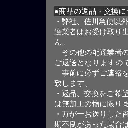
●商品の返品・交換に
・弊社、佐川急便以
達業者はお受け取り
ん。
その他の配達業者の
ご返送となりますの
事前に必ずご連絡を
致します。
・返品、交換をご希
は無加工の物に限り
・万が一お送りした
期不良があった場合