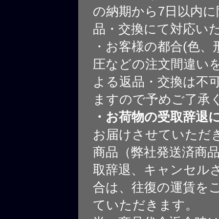
の納期から7日以内に
品・交換にて対応い
・お客様の都合(色、
圧などの注文間違いを
よる返品・交換は不
ますので予めご了承
・お荷物の受取辞退
お届けさせていただ
商品（弊社発送済商
取辞退、キャンセル
合は、往復の運賃を
ていただきます。