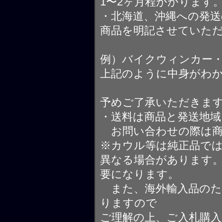
1〜2ヶ月程かかります
・北海道、沖縄への発送
商品を明記させていた
例）バイクウィンカー
上記のように中身がわ
予めご了承いただきま
・送料は商品と発送地
お問い合わせの際は商
※カウル等は純正品で
異なる場合があります
要になります。
また、海外輸入品のた
りますので
ご理解の上、ご入札購