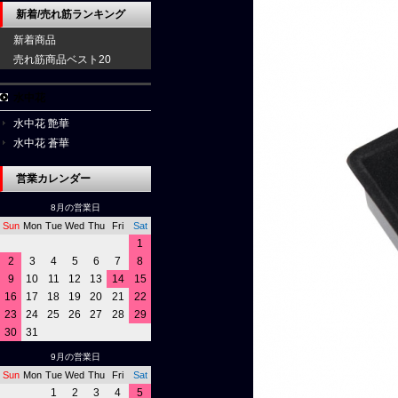
新着/売れ筋ランキング
新着商品
売れ筋商品ベスト20
水中花
水中花 艶華
水中花 蒼華
営業カレンダー
8月の営業日
Sun
Mon
Tue
Wed
Thu
Fri
Sat
1
2
3
4
5
6
7
8
9
10
11
12
13
14
15
16
17
18
19
20
21
22
23
24
25
26
27
28
29
30
31
9月の営業日
Sun
Mon
Tue
Wed
Thu
Fri
Sat
1
2
3
4
5