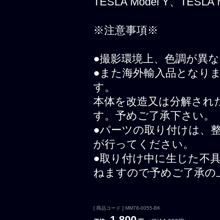
TESLA Model Y、TESLA
※注意事項※
●撮影環境上、色調が異
●また海外輸入品となり
す。
本体を改造又は分解され
す。予めご了承下さい。
●パーツの取り付けは、
が行ってください。
●取り付け中に生じた不
ねますので予めご了承の
[ 商品コード ] MM78-0055-BK
1,800