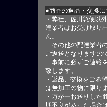
●商品の返品・交換に
・弊社、佐川急便以
達業者はお受け取り
ん。
その他の配達業者の
ご返送となりますの
事前に必ずご連絡を
致します。
・返品、交換をご希
は無加工の物に限り
・万が一お送りした
期不良があった場合