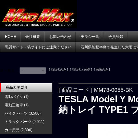
HOME
会社概要
お問い合わせ
チラシ一覧
会員登録
悪質サイト・偽サイトにご注意ください
石川県能登半島で発生した大雨に
[ 商品名のみ ] [ 商品名と画像 ] [ 画像のみ ]
並べ替え：
商品カテゴリ
[ 商品コード ] MM78-0055-BK
TESLA Model 
電動バイク
(1)
電動三輪車
(1)
納トレイ TYPE1
バイク パーツ
(3,506)
トラック パーツ
(9,911)
カー用品
(2,806)