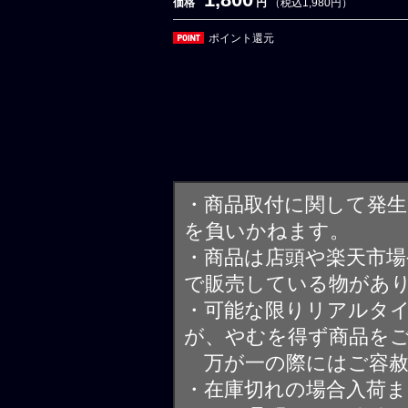
価格
円
（税込1,980円）
ポイント還元
・商品取付に関して発
を負いかねます。
・商品は店頭や楽天市
で販売している物があ
・可能な限りリアルタ
が、やむを得ず商品を
万が一の際にはご容赦
・在庫切れの場合入荷ま