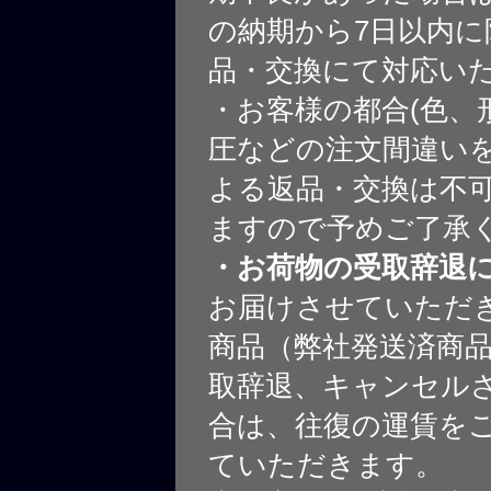
の納期から7日以内に
品・交換にて対応い
・お客様の都合(色、
圧などの注文間違いを
よる返品・交換は不
ますので予めご了承
・お荷物の受取辞退
お届けさせていただ
商品（弊社発送済商
取辞退、キャンセル
合は、往復の運賃を
ていただきます。