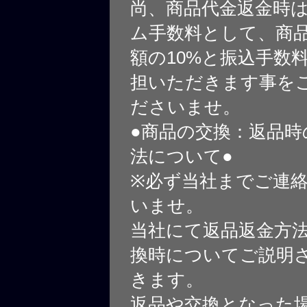
尚、商品代金返金時
ム手数料として、商
額の10%と振込手数
担いただきます事を
ださいませ。
●商品の交換：返品時
法について●
※必ず当社までご連
いませ。
当社にて返品返金方
換時についてご説明
きます。
返品や交換となった