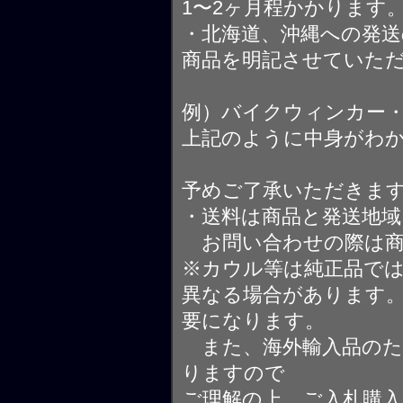
1〜2ヶ月程かかります
・北海道、沖縄への発送
商品を明記させていた
例）バイクウィンカー
上記のように中身がわ
予めご了承いただきま
・送料は商品と発送地
お問い合わせの際は商
※カウル等は純正品で
異なる場合があります
要になります。
また、海外輸入品のた
りますので
ご理解の上、ご入札購