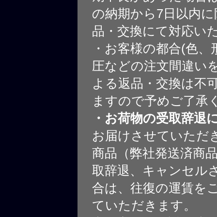
の納期から7日以内に
品・交換にて対応い
・お客様の都合(色、
圧などの注文間違いを
よる返品・交換は不
ますので予めご了承
・お荷物の受取辞退
お届けさせていただ
商品（弊社発送済商
取辞退、キャンセル
合は、往復の運賃を
ていただきます。