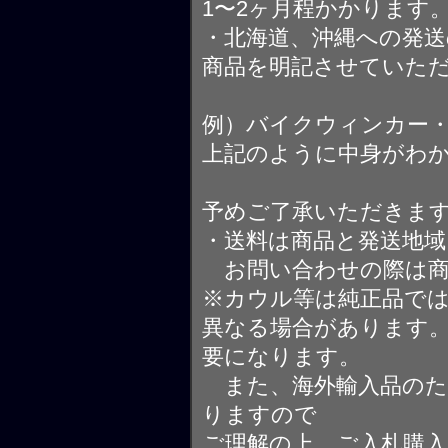
1〜2ヶ月程かかります
・北海道、沖縄への発送
商品を明記させていた
例）バイクウィンカー
上記のように中身がわ
予めご了承いただきま
・送料は商品と発送地
お問い合わせの際は商
※カウル等は純正品で
異なる場合があります
要になります。
また、海外輸入品のた
りますので
ご理解の上、ご入札購