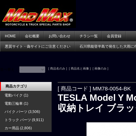
HOME
会社概要
お問い合わせ
チラシ一覧
会員登録
悪質サイト・偽サイトにご注意ください
石川県能登半島で発生した大雨に
[ 商品名のみ ] [ 商品名と画像 ] [ 画像のみ ]
並べ替え：
商品カテゴリ
[ 商品コード ] MM78-0054-BK
TESLA Model 
電動バイク
(1)
電動三輪車
(1)
収納トレイ ブラッ
バイク パーツ
(3,506)
トラック パーツ
(9,911)
カー用品
(2,806)