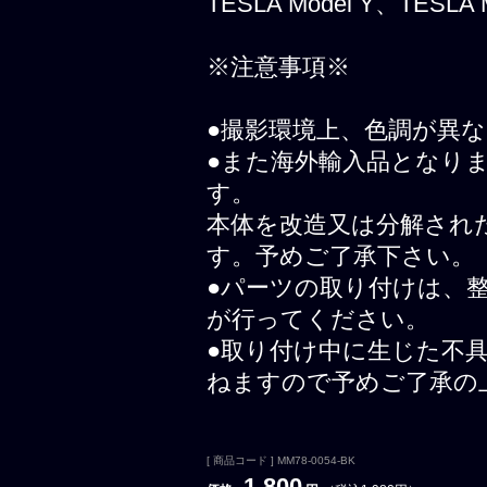
TESLA Model Y、TESLA
※注意事項※
●撮影環境上、色調が異
●また海外輸入品となり
す。
本体を改造又は分解され
す。予めご了承下さい。
●パーツの取り付けは、
が行ってください。
●取り付け中に生じた不
ねますので予めご了承の
[ 商品コード ] MM78-0054-BK
1,800