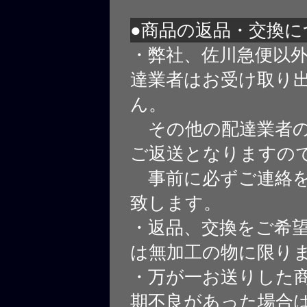
●商品の返品・交換に
・弊社、佐川急便以
達業者はお受け取り
ん。
その他の配達業者の
ご返送となりますの
事前に必ずご連絡を
致します。
・返品、交換をご希
は無加工の物に限り
・万が一お送りした
期不良があった場合