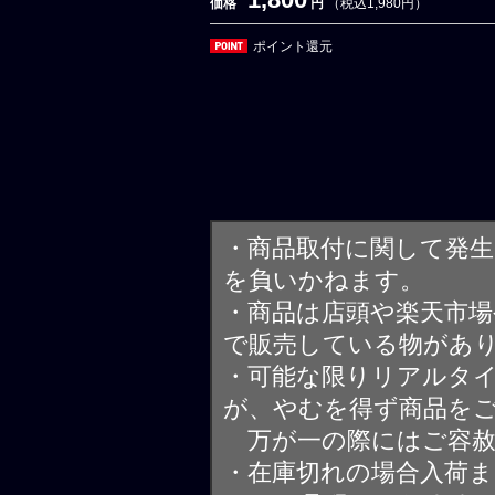
価格
円
（税込1,980円）
ポイント還元
・商品取付に関して発
を負いかねます。
・商品は店頭や楽天市
で販売している物があ
・可能な限りリアルタ
が、やむを得ず商品を
万が一の際にはご容赦
・在庫切れの場合入荷ま