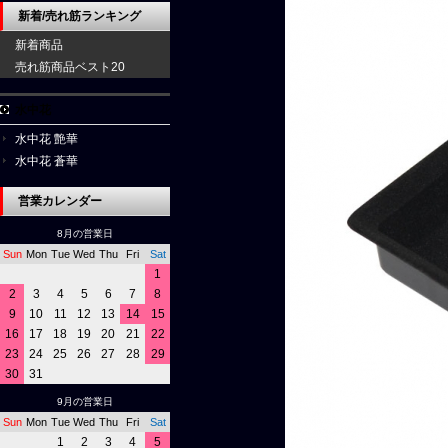
新着/売れ筋ランキング
新着商品
売れ筋商品ベスト20
水中花
水中花 艶華
水中花 蒼華
営業カレンダー
8月の営業日
Sun
Mon
Tue
Wed
Thu
Fri
Sat
1
2
3
4
5
6
7
8
9
10
11
12
13
14
15
16
17
18
19
20
21
22
23
24
25
26
27
28
29
30
31
9月の営業日
Sun
Mon
Tue
Wed
Thu
Fri
Sat
1
2
3
4
5