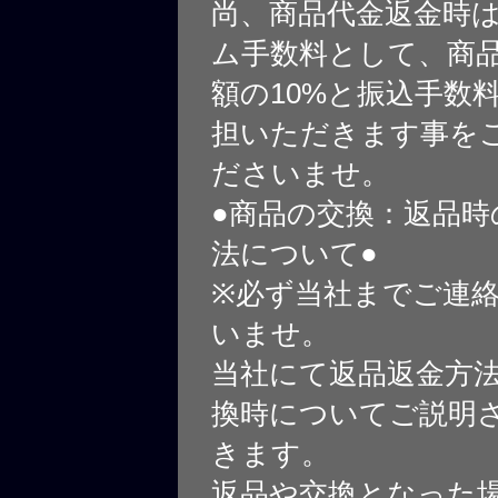
尚、商品代金返金時
ム手数料として、商
額の10%と振込手数
担いただきます事を
ださいませ。
●商品の交換：返品時
法について●
※必ず当社までご連
いませ。
当社にて返品返金方
換時についてご説明
きます。
返品や交換となった