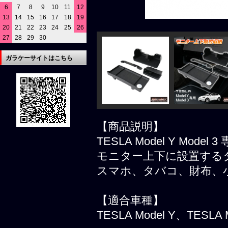
6
7
8
9
10
11
12
13
14
15
16
17
18
19
20
21
22
23
24
25
26
27
28
29
30
ガラケーサイトはこちら
【商品説明】
TESLA Model Y Mo
モニター上下に設置する
スマホ、タバコ、財布、
【適合車種】
TESLA Model Y、TESLA 