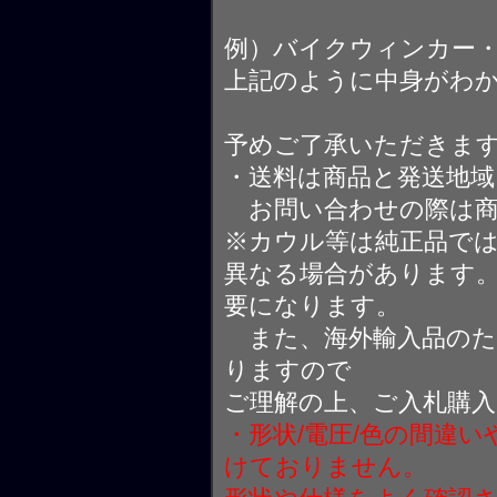
例）バイクウィンカー
上記のように中身がわ
予めご了承いただきま
・送料は商品と発送地
お問い合わせの際は商
※カウル等は純正品で
異なる場合があります
要になります。
また、海外輸入品のた
りますので
ご理解の上、ご入札購
・形状/電圧/色の間違
けておりません。