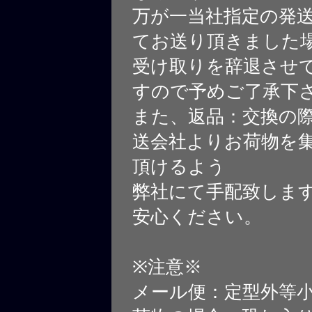
万が一当社指定の発
てお送り頂きました
受け取りを辞退させ
すので予めご了承下
また、返品：交換の
送会社よりお荷物を
頂けるよう
弊社にて手配致しま
安心ください。
※注意※
メール便：定型外等