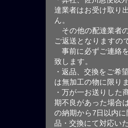
達業者はお受け取り
ん。
その他の配達業者の
ご返送となりますの
事前に必ずご連絡を
致します。
・返品、交換をご希
は無加工の物に限り
・万が一お送りした
期不良があった場合
の納期から7日以内に
品・交換にて対応い