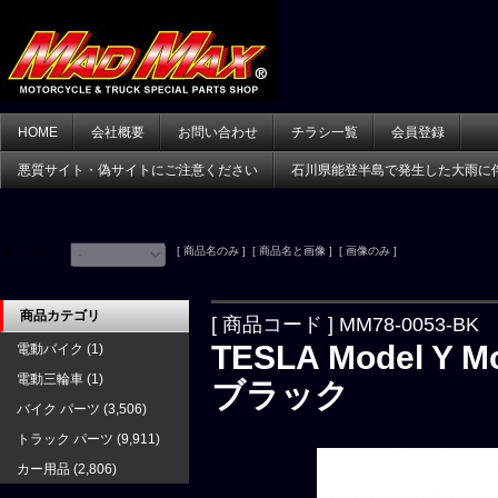
HOME
会社概要
お問い合わせ
チラシ一覧
会員登録
悪質サイト・偽サイトにご注意ください
石川県能登半島で発生した大雨に
[ 商品名のみ ] [ 商品名と画像 ] [ 画像のみ ]
並べ替え：
商品カテゴリ
[ 商品コード ] MM78-0053-BK
TESLA Model 
電動バイク
(1)
電動三輪車
(1)
ブラック
バイク パーツ
(3,506)
トラック パーツ
(9,911)
カー用品
(2,806)