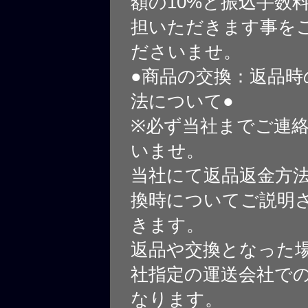
額の10%と振込手数
担いただきます事を
ださいませ。
●商品の交換：返品時
法について●
※必ず当社までご連
いませ。
当社にて返品返金方
換時についてご説明
きます。
返品や交換となった
社指定の運送会社で
なります。