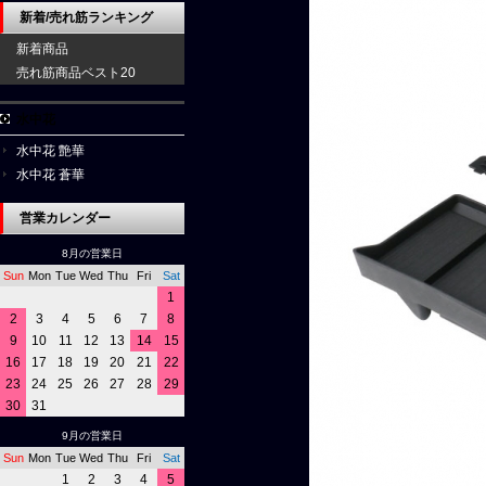
新着/売れ筋ランキング
新着商品
売れ筋商品ベスト20
水中花
水中花 艶華
水中花 蒼華
営業カレンダー
8月の営業日
Sun
Mon
Tue
Wed
Thu
Fri
Sat
1
2
3
4
5
6
7
8
9
10
11
12
13
14
15
16
17
18
19
20
21
22
23
24
25
26
27
28
29
30
31
9月の営業日
Sun
Mon
Tue
Wed
Thu
Fri
Sat
1
2
3
4
5