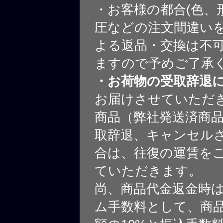
・お客様の都合(色、
圧などの注文間違いを
よる返品・交換は不
ますので予めご了承
・お荷物の受取辞退
お届けさせていただ
商品（弊社発送済商
取辞退、キャンセル
合は、往復の運賃を
ていただきます。
尚、商品代金返金時
ム手数料として、商