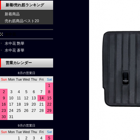
新着/売れ筋ランキング
新着商品
売れ筋商品ベスト20
水中花
水中花 艶華
水中花 蒼華
営業カレンダー
8月の営業日
Sun
Mon
Tue
Wed
Thu
Fri
Sat
1
2
3
4
5
6
7
8
9
10
11
12
13
14
15
16
17
18
19
20
21
22
23
24
25
26
27
28
29
30
31
9月の営業日
Sun
Mon
Tue
Wed
Thu
Fri
Sat
1
2
3
4
5