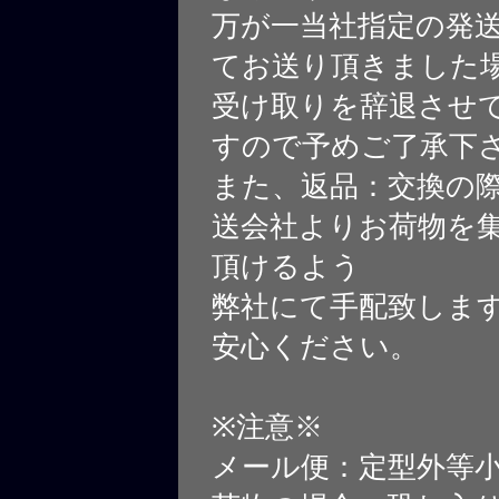
万が一当社指定の発
てお送り頂きました
受け取りを辞退させ
すので予めご了承下
また、返品：交換の
送会社よりお荷物を
頂けるよう
弊社にて手配致しま
安心ください。
※注意※
メール便：定型外等