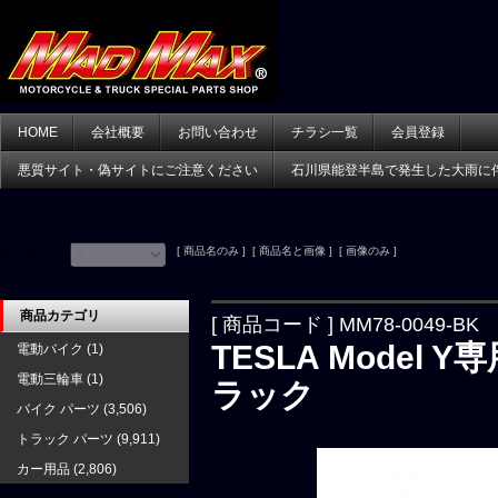
HOME
会社概要
お問い合わせ
チラシ一覧
会員登録
悪質サイト・偽サイトにご注意ください
石川県能登半島で発生した大雨に
[ 商品名のみ ] [ 商品名と画像 ] [ 画像のみ ]
並べ替え：
商品カテゴリ
[ 商品コード ] MM78-0049-BK
TESLA Model
電動バイク
(1)
電動三輪車
(1)
ラック
バイク パーツ
(3,506)
トラック パーツ
(9,911)
カー用品
(2,806)