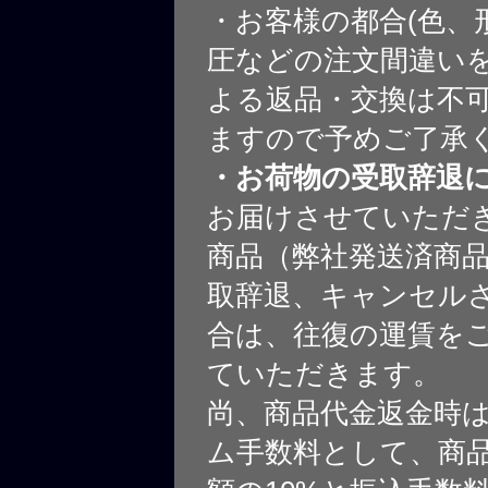
・お客様の都合(色、
圧などの注文間違いを
よる返品・交換は不
ますので予めご了承
・お荷物の受取辞退
お届けさせていただ
商品（弊社発送済商
取辞退、キャンセル
合は、往復の運賃を
ていただきます。
尚、商品代金返金時
ム手数料として、商