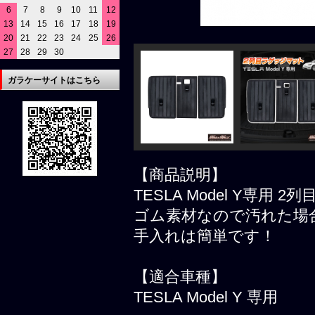
6
7
8
9
10
11
12
13
14
15
16
17
18
19
20
21
22
23
24
25
26
27
28
29
30
ガラケーサイトはこちら
【商品説明】
TESLA Model Y専用
ゴム素材なので汚れた場
手入れは簡単です！
【適合車種】
TESLA Model Y 専用