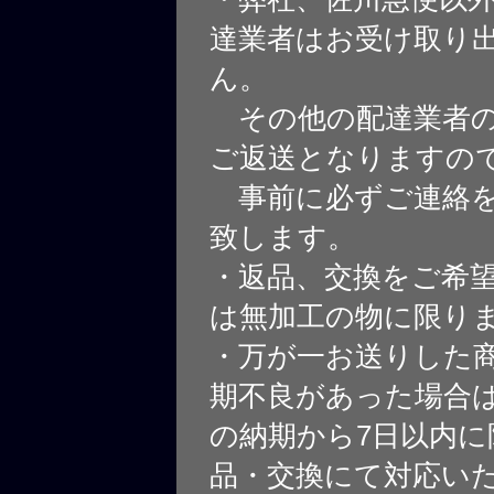
達業者はお受け取り
ん。
その他の配達業者の
ご返送となりますの
事前に必ずご連絡を
致します。
・返品、交換をご希
は無加工の物に限り
・万が一お送りした
期不良があった場合
の納期から7日以内に
品・交換にて対応い