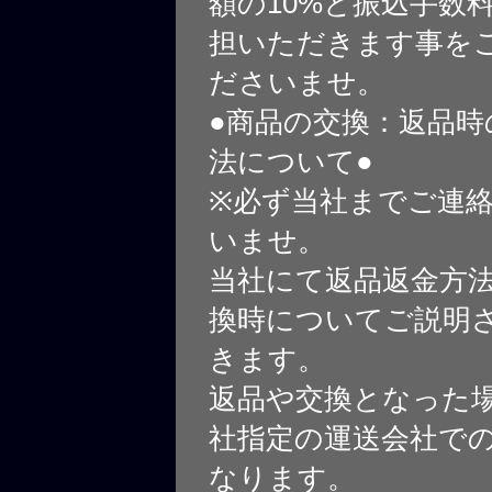
額の10%と振込手数
担いただきます事を
ださいませ。
●商品の交換：返品時
法について●
※必ず当社までご連
いませ。
当社にて返品返金方
換時についてご説明
きます。
返品や交換となった
社指定の運送会社で
なります。