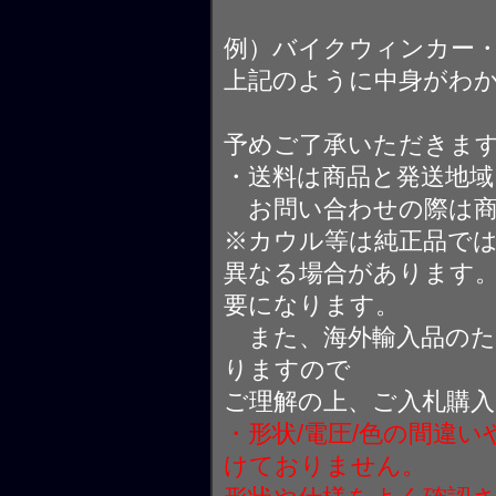
例）バイクウィンカー
上記のように中身がわ
予めご了承いただきま
・送料は商品と発送地
お問い合わせの際は商
※カウル等は純正品で
異なる場合があります
要になります。
また、海外輸入品のた
りますので
ご理解の上、ご入札購
・形状/電圧/色の間違
けておりません。