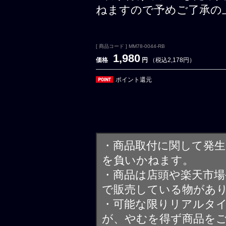
ねますので予めご了承の
[ 商品コード ] MM78-0044-RB
1,980
価格
円
（税込2,178円）
ポイント還元
・商品取付に関して発
を負いかねます。
・商品は店頭や楽天市
で販売している物があ
・可能な限りリアルタ
が、やむを得ず商品を