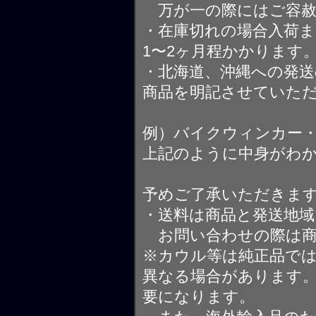
万が一の際にはご容赦
・在庫切れの場合入荷ま
1〜2ヶ月程かかります
・北海道、沖縄への発送
商品を明記させていた
例）バイクウィンカー
上記のように中身がわ
予めご了承いただきま
・送料は商品と発送地
お問い合わせの際は商
※カウル等は純正品で
異なる場合があります
要になります。