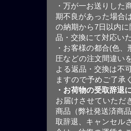
・万が一お送りした
期不良があった場合
の納期から7日以内に
品・交換にて対応い
・お客様の都合(色、
圧などの注文間違いを
よる返品・交換は不
ますので予めご了承
・お荷物の受取辞退
お届けさせていただ
商品（弊社発送済商
取辞退、キャンセル