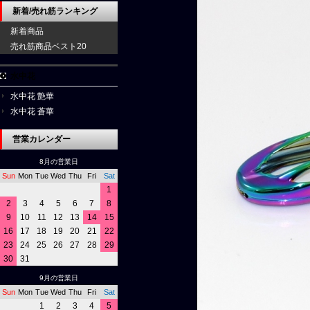
新着/売れ筋ランキング
新着商品
売れ筋商品ベスト20
水中花
水中花 艶華
水中花 蒼華
営業カレンダー
8月の営業日
Sun
Mon
Tue
Wed
Thu
Fri
Sat
1
2
3
4
5
6
7
8
9
10
11
12
13
14
15
16
17
18
19
20
21
22
23
24
25
26
27
28
29
30
31
9月の営業日
Sun
Mon
Tue
Wed
Thu
Fri
Sat
1
2
3
4
5