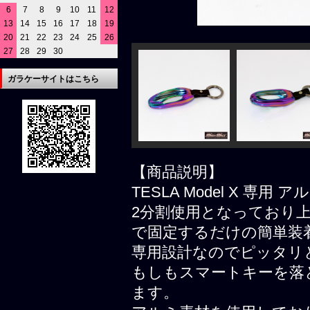
6
7
8
9
10
11
12
13
14
15
16
17
18
19
20
21
22
23
24
25
26
27
28
29
30
ガラケーサイトはこちら
【商品説明】
TESLA Model X 
2分割使用となっており
で固定するだけの簡単装
専用設計なのでピッタリ
もしもスマートキーを落
ます。