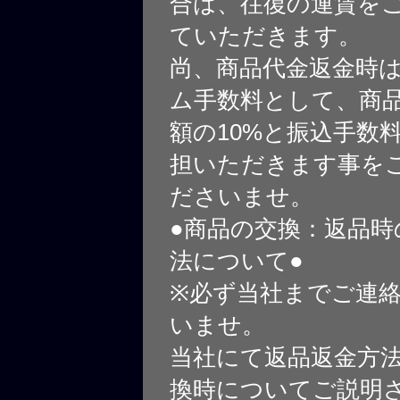
合は、往復の運賃を
ていただきます。
尚、商品代金返金時
ム手数料として、商
額の10%と振込手数
担いただきます事を
ださいませ。
●商品の交換：返品時
法について●
※必ず当社までご連
いませ。
当社にて返品返金方
換時についてご説明