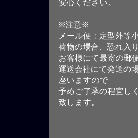
安心ください。
※注意※
メール便：定型外等
荷物の場合、恐れ入
お客様にて最寄の郵
運送会社にて発送の
座いますので
予めご了承の程宜し
致します。