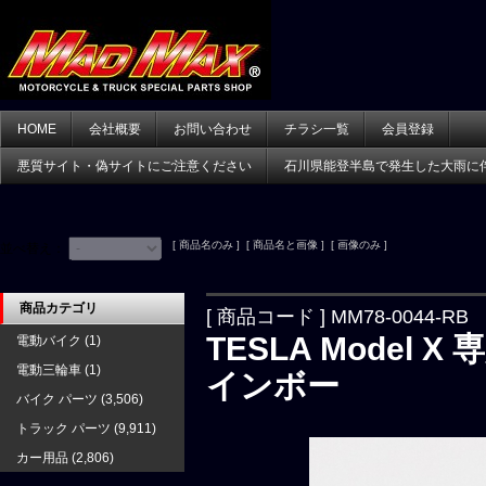
HOME
会社概要
お問い合わせ
チラシ一覧
会員登録
悪質サイト・偽サイトにご注意ください
石川県能登半島で発生した大雨に
[ 商品名のみ ] [ 商品名と画像 ] [ 画像のみ ]
並べ替え：
商品カテゴリ
[ 商品コード ] MM78-0044-RB
TESLA Model
電動バイク
(1)
電動三輪車
(1)
インボー
バイク パーツ
(3,506)
トラック パーツ
(9,911)
カー用品
(2,806)